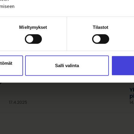
ämiseen
Mieltymykset
Tilastot
ttömät
Salli valinta
Vertaisista voimaa ja varmuutta
yhdenvertaiseen kulttuurijohtamiseen
Y
p
17.4.2025
14