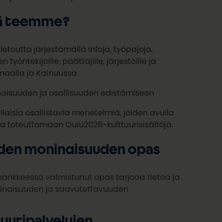
sä teemme?
toutta järjestämällä infoja, työpajoja,
 työntekijöille, päättäjille, järjestöille ja
nmaalla ja Kainuussa
suuden ja osallisuuden edistämiseen​
laisia osallistavia menetelmiä, joiden avulla
ja toteuttamaan Oulu2026-kulttuurisisältöjä.
uiden moninaisuuden opas
ankkeessa valmistunut opas tarjoaa tietoa ja
inaisuuden ja saavutettavuuden
tuuripalvelujen