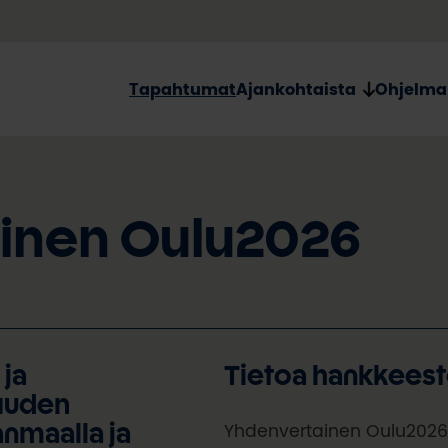
Tapahtumat
Ajankohtaista
Ohjelma
inen Oulu2026
ja
Tietoa hankkees
uuden
Yhdenvertainen Oulu2026
nmaalla ja