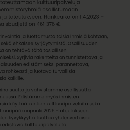
ta toteuttamaan kulttuuripalveluja
ähemmistöryhmiä osallistumaan
ja toteutukseen. Hankeaika on 1.4.2023 –
aisbudjetti on 461 376 €.
vinvointia ja luottamusta toisia ihmisiä kohtaan,
 sekä ehkäisee syrjäytymistä. Osallisuuden
sä on tehtävä töitä tosiallisen
eksi. Syrjiviä rakenteita on tunnistettava ja
aisuuden edistämiseksi parannettava,
 rohkeasti ja luotava turvallisia
a kaikille.
naisuutta ja vahvistamme osallisuutta
inuussa. Edistämme myös ihmisten
sia käyttää kuntien kulttuuripalveluita sekä
lttuuripääkaupunki 2026 -toteutukseen.
den kyvykkyyttä tuottaa yhdenvertaisia,
 edistäviä kulttuuripalveluita.