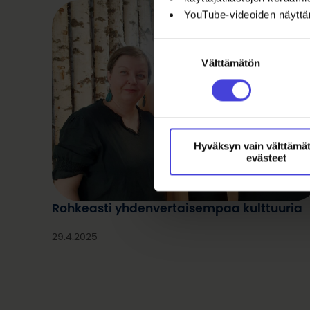
YouTube-videoiden näytt
Suostumuksen
Välttämätön
valinta
Hyväksyn vain välttämä
evästeet
Rohkeasti yhdenvertaisempaa kulttuuria
29.4.2025