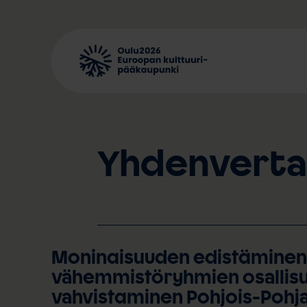
Siirry
sisältöön
Yhdenverta
Moninaisuuden edistäminen 
vähemmistöryhmien osallis
vahvistaminen Pohjois-Pohja