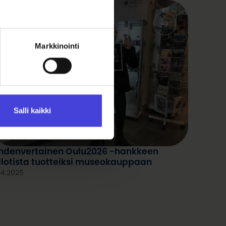
Markkinointi
Salli kaikki
hdenvertainen Oulu2026 -hankkeen
ilotista tuotteiksi museokauppaan
.4.2025