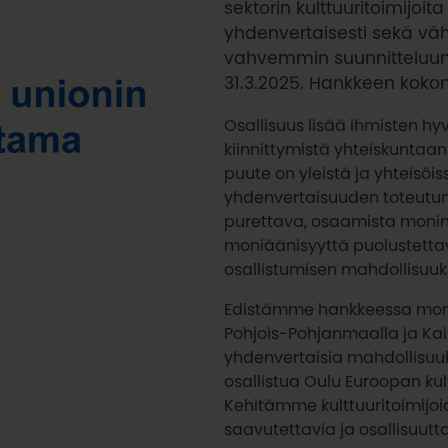
sektorin kulttuuritoimijoi
yhdenvertaisesti sekä v
vahvemmin suunnitteluun 
31.3.2025. Hankkeen kokon
Osallisuus lisää ihmisten hy
kiinnittymistä yhteiskuntaan
puute on yleistä ja yhteisöis
yhdenvertaisuuden toteutumis
purettava, osaamista monin
moniäänisyyttä puolustettava
osallistumisen mahdollisuuksi
Edistämme hankkeessa moni
Pohjois-Pohjanmaalla ja Ka
yhdenvertaisia mahdollisuuk
osallistua Oulu Euroopan ku
Kehitämme kulttuuritoimijoi
saavutettavia ja osallisuutta