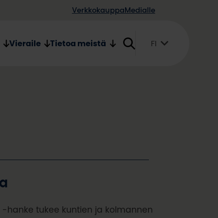
Verkkokauppa
Medialle
Vieraile
Tietoa meistä
FI
Suomi
English
Svenska
ta
 -hanke tukee kuntien ja kolmannen