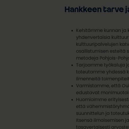
Hankkeen tarve j
Kehitämme kunnan ja k
yhdenvertaisia kulttuu
kulttuuripalvelujen katv
osallistumisen esteitä 
metodeja Pohjois-Pohja
Tarjoamme työkaluja j
toteutamme yhdessä kul
ilmenneitä toimenpiteit
Varmistamme, että Oulu
edustavat monimuotois
Huomioimme erityisest
että vähemmistöryhmät
suunnittelun ja toteutu
Itsensä ilmaisemisen ja
tasavertaisesti arvost