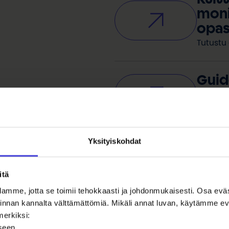
moni
opa
Tutustu
Guid
Cult
Explore 
Yksityiskohdat
itä
toiminnastamme
amme, jotta se toimii tehokkaasti ja johdonmukaisesti. Osa ev
oiminnan kannalta välttämättömiä. Mikäli annat luvan, käytämme
merkiksi:
iseen