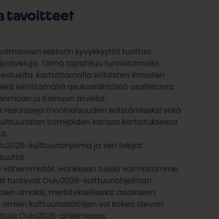
a tavoitteet
olmannen sektorin kyvykkyyttä tuottaa
ripalveluja. Tämä tapahtuu ​tunnistamalla
ealueita, kartoittamalla erilaisten ihmisten
sekä kehittämällä asukaslähtöisiä osallistavia
nmaan ja Kainuun alueilla.​
a resursseja moninaisuuden edistämiseksi sekä
ttuurialan toimijoiden kanssa kartoituksessa
ä.
2026-kulttuuriohjelma ja sen tekijät
uutta.​
i vähemmistöt. Hankkeen tuella varmistamme,
 tuntevat Oulu2026-kulttuuriohjelman
ksen omaksi, merkitykselliseksi asiakseen.
 omien kulttuurisisältöjen voi kokea olevan
ettuja Oulu2026-ohjelmassa.