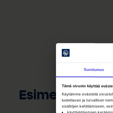
Suostumus
Tämä sivusto käyttää eväste
Esimerkkejä 
Käytämme evästeitä sivustoll
luotettavan ja turvallisen t
sisältöjen kehittämiseen, esi
käyttäjätilastojen kerääm