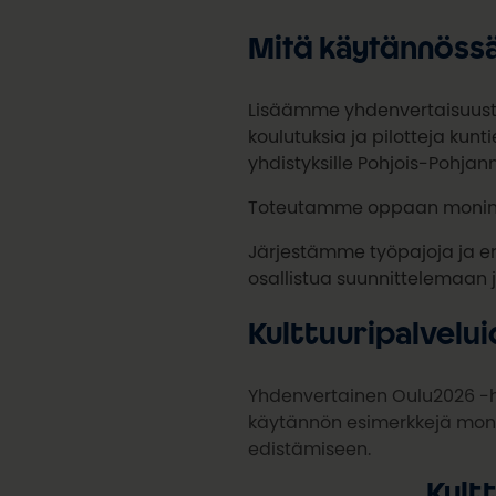
Mitä käytännös
Lisäämme yhdenvertaisuustie
koulutuksia ja pilotteja kuntien
yhdistyksille Pohjois-Pohja
Toteutamme oppaan moninai
Järjestämme työpajoja ja eri
osallistua suunnittelemaan 
Kulttuuripalvel
Yhdenvertainen Oulu2026 -h
käytännön esimerkkejä mon
edistämiseen.
Kult