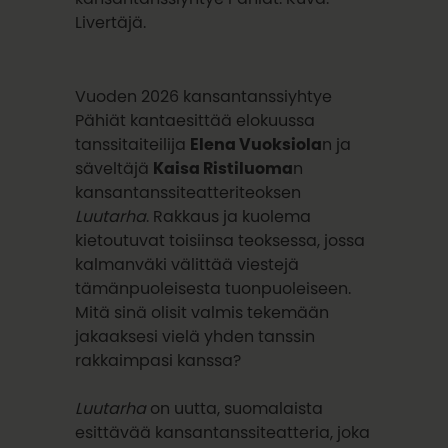
Livertäjä.
Vuoden 2026 kansantanssiyhtye
Pähiät kantaesittää elokuussa
tanssitaiteilija
Elena Vuoksiola
n ja
säveltäjä
Kaisa Ristiluoma
n
kansantanssiteatteriteoksen
Luutarha
. Rakkaus ja kuolema
kietoutuvat toisiinsa teoksessa, jossa
kalmanväki välittää viestejä
tämänpuoleisesta tuonpuoleiseen.
Mitä sinä olisit valmis tekemään
jakaaksesi vielä yhden tanssin
rakkaimpasi kanssa?
Luutarha
on uutta, suomalaista
esittävää kansantanssiteatteria, joka