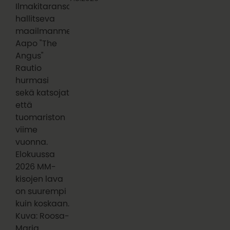
Ilmakitaransoiton
hallitseva
maailmanmestari
Aapo "The
Angus"
Rautio
hurmasi
sekä katsojat
että
tuomariston
viime
vuonna.
Elokuussa
2026 MM-
kisojen lava
on suurempi
kuin koskaan.
Kuva: Roosa-
Maria