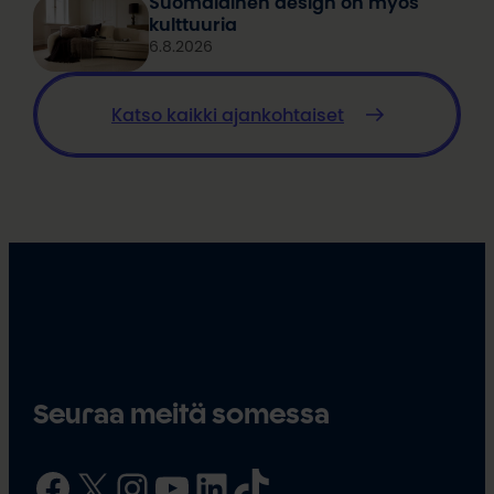
Suomalainen design on myös
kulttuuria
6.8.2026
Katso kaikki ajankohtaiset
Seuraa meitä somessa
Facebook
X
Instagram
YouTube
LinkedIn
TikTok