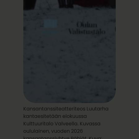
Kansantanssiteatteriteos Luutarha
kantaesitetään elokuussa
Kulttuuritalo Valveella. Kuvassa
oululainen, vuoden 2026
kansantanssiyhtye Pähiät. Kuva: