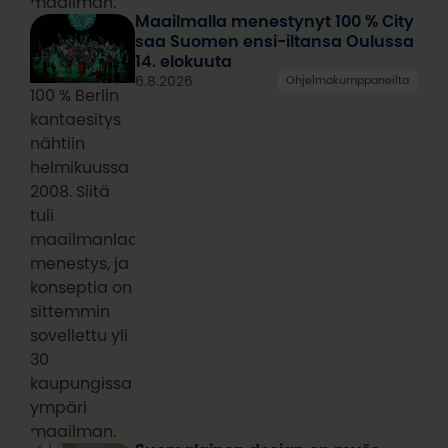
maailman.
Maailmalla menestynyt 100 % City
saa Suomen ensi-iltansa Oulussa
14. elokuuta
6.8.2026
Ohjelmakumppaneilta
100 % Berlin
kantaesitys
nähtiin
helmikuussa
2008. Siitä
tuli
maailmanlaajuinen
menestys, ja
konseptia on
sittemmin
sovellettu yli
30
kaupungissa
ympäri
maailman.