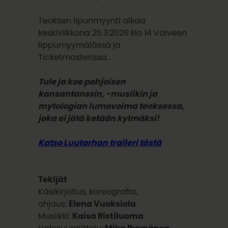
Teoksen lipunmyynti alkaa
keskiviikkona 25.3.2026 klo 14 Valveen
lippumyymälässä ja
Ticketmasterissa.
Tule ja koe pohjoisen
kansantanssin, -musiikin ja
mytologian lumovoima teoksessa,
joka ei jätä ketään kylmäksi!
Katso Luutarhan traileri tästä
Tekijät
Käsikirjoitus, koreografia,
ohjaus:
Elena Vuoksiola
Musiikki:
Kaisa Ristiluoma