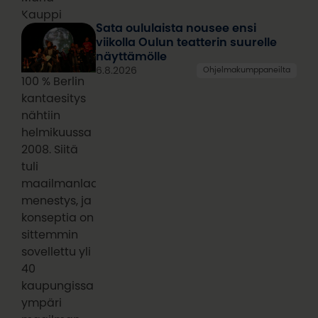
Kauppi
Sata oululaista nousee ensi
viikolla Oulun teatterin suurelle
näyttämölle
6.8.2026
Ohjelmakumppaneilta
100 % Berlin
kantaesitys
nähtiin
helmikuussa
2008. Siitä
tuli
maailmanlaajuinen
menestys, ja
konseptia on
sittemmin
sovellettu yli
40
kaupungissa
ympäri