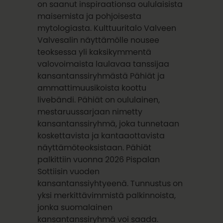
on saanut inspiraationsa oululaisista
maisemista ja pohjoisesta
mytologiasta. Kulttuuritalo Valveen
Valvesalin näyttämölle nousee
teoksessa yli kaksikymmentä
valovoimaista laulavaa tanssijaa
kansantanssiryhmästä Pähiät ja
ammattimuusikoista koottu
livebändi. Pähiät on oululainen,
mestaruussarjaan nimetty
kansantanssiryhmä, joka tunnetaan
koskettavista ja kantaaottavista
näyttämöteoksistaan. Pähiät
palkittiin vuonna 2026 Pispalan
Sottiisin vuoden
kansantanssiyhtyeenä. Tunnustus on
yksi merkittävimmistä palkinnoista,
jonka suomalainen
kansantanssiryhmä voi saada.