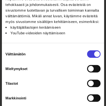
tehokkaasti ja johdonmukaisesti. Osa evästeistä on
Ticketmasterista.
sivustomme luotettavan ja turvallisen toiminnan kannalta
välttämättömiä. Mikäli annat luvan, käytämme evästeitä
myös sivustomme sisältöjen kehittämiseen, esimerkiksi:
Ikäsuositus 7+. Teos käsittelee
käyttäjätilastojen keräämiseen
raskaita aiheita ja sisältää
YouTube-videoiden näyttämiseen
painostavaa tunnelmaa, jonka osa
nuoremmista katsojista voi kokea
epämiellyttävänä.
Suostumuksen
Välttämätön
valinta
Mieltymykset
Yhteistyökumppanit ja tukijat
Oulu on Euroopan
kulttuuripääkaupunki vuonna 2026.
Tilastot
Luutarha on osa Oulu2026-
kulttuuriohjelmaa ja kulttuuri-
ilmastonmuutosta sekä
Markkinointi
Kulttuuriosuuskunta ILMEen Täältä