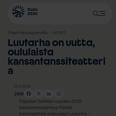
Siirry
sisältöön
Ohjelmakumppaneilta
, 
UUTISET
Luutarha on uutta,
oululaista
kansantanssiteatteri
a
25.3.2026
Jaa
Facebook
X
LinkedIn
WhatsApp
Pispalan Sottiisin vuoden 2026
kansantanssiyhtye Pähiät
kantaesittää elokuussa Luutarha -