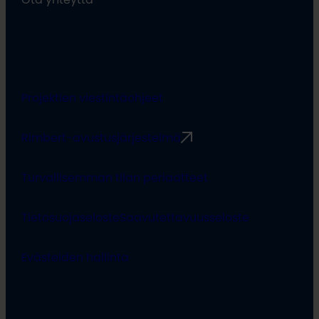
Projektien viestintäohjeet
Rimbert-avustusjärjestelmä
Turvallisemman tilan periaatteet
Tietosuojaseloste
Saavutettavuusseloste
Evästeiden hallinta