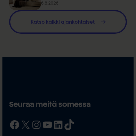
6.8.2026
Katso kaikki ajankohtaiset
Seuraa meitä somessa
Facebook
X
Instagram
YouTube
LinkedIn
TikTok