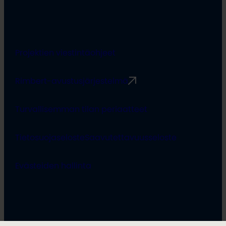
Projektien viestintäohjeet
Rimbert-avustusjärjestelmä
Turvallisemman tilan periaatteet
Tietosuojaseloste
Saavutettavuusseloste
Evästeiden hallinta