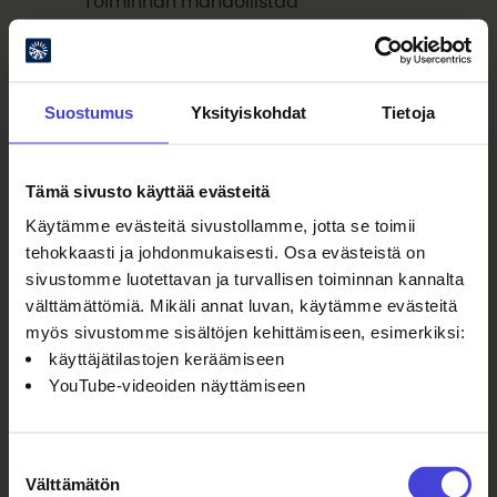
Toiminnan mahdollistaa
Vapaaehtoistoiminnalla
yhdenvertaiseen osallisuuteen
-
hanke, jota osarahoittaa EU.
Toimintaa koordinoi Oulun
Suostumus
Yksityiskohdat
Tietoja
kulttuurisäätiö.
Tämä sivusto käyttää evästeitä
Käytämme evästeitä sivustollamme, jotta se toimii
tehokkaasti ja johdonmukaisesti. Osa evästeistä on
sivustomme luotettavan ja turvallisen toiminnan kannalta
välttämättömiä. Mikäli annat luvan, käytämme evästeitä
Lue myös
myös sivustomme sisältöjen kehittämiseen, esimerkiksi:
käyttäjätilastojen keräämiseen
YouTube-videoiden näyttämiseen
Elokuu sykkii festivaaleja,
teatteria, urheilua ja paljon
muuta
7.8.2026
Suostumuksen
Ilmakitaransoiton
Välttämätön
valinta