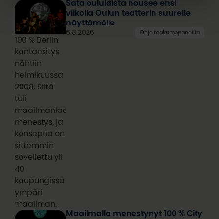
Sata oululaista nousee ensi
viikolla Oulun teatterin suurelle
näyttämölle
6.8.2026
Ohjelmakumppaneilta
100 % Berlin
kantaesitys
nähtiin
helmikuussa
2008. Siitä
tuli
maailmanlaajuinen
menestys, ja
konseptia on
sittemmin
sovellettu yli
40
kaupungissa
ympäri
maailman.
Maailmalla menestynyt 100 % City