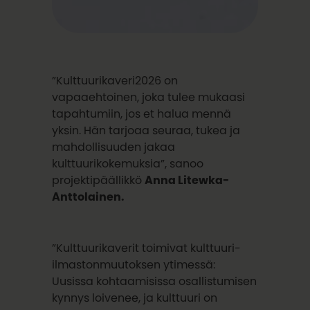
”Kulttuurikaveri2026 on
vapaaehtoinen, joka tulee mukaasi
tapahtumiin, jos et halua mennä
yksin. Hän tarjoaa seuraa, tukea ja
mahdollisuuden jakaa
kulttuurikokemuksia”, sanoo
projektipäällikkö
Anna Litewka-
Anttolainen.
”Kulttuurikaverit toimivat kulttuuri-
ilmastonmuutoksen ytimessä:
Uusissa kohtaamisissa osallistumisen
kynnys loivenee, ja kulttuuri on