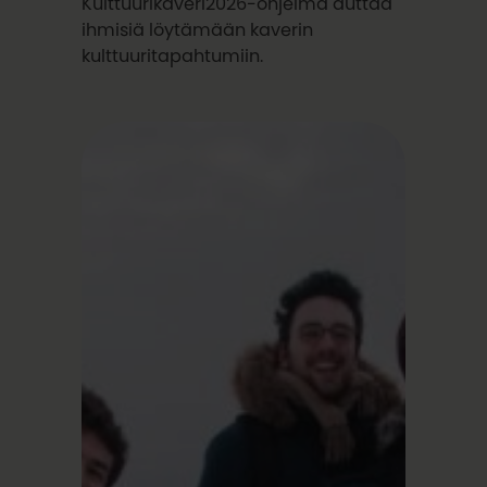
Kulttuurikaveri2026-ohjelma auttaa
ihmisiä löytämään kaverin
kulttuuritapahtumiin.