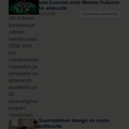
saa Suomen ensi-iltansa Oulussa
14. elokuuta
6.8.2026
Ohjelmakumppaneilta
100 % Berlin
kantaesitys
nähtiin
helmikuussa
2008. Siitä
tuli
maailmanlaajuinen
menestys, ja
konseptia on
sittemmin
sovellettu yli
30
kaupungissa
ympäri
maailman.
Suomalainen design on myös
kulttuuria