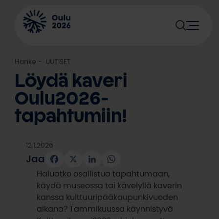
Siirry
sisältöön
Hanke
, 
UUTISET
Löydä kaveri
Oulu2026-
tapahtumiin!
12.1.2026
Jaa
Facebook
X
LinkedIn
WhatsApp
Haluatko osallistua tapahtumaan,
käydä museossa tai kävelyllä kaverin
kanssa kulttuuripääkaupunkivuoden
aikana? Tammikuussa käynnistyvä