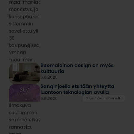
maailmanlaajuinen
menestys, ja
konseptia on
sittemmin
sovellettu yli
30
kaupungissa
ympäri
maailman.
Suomalainen design on myös
kulttuuria
6.8.2026
Sanginjoella etsitään yhteyttä
luontoon teknologian avulla
6.8.2026
Ohjelmakumppaneilta
Ilmakuva
suolammen
sammaleisesta
rannasta,