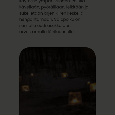
käytössä ympäri vuoden. Polulla
kävellään, pyöräillään, leikitään ja
sukelletaan arjen kiiren keskellä
hengähtämään. Valopolku on
samalla oodi asukkaiden
arvostamalle lähiluonnolle.