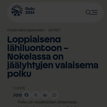
Siirry
sisältöön
Ohjelmakumppaneilta
, 
UUTISET
Loppiaisena
lähiluontoon –
Nokelassa on
jäälyhtyjen valaisema
polku
7.1.2026
Jaa
Facebook
X
LinkedIn
WhatsApp
Polku on asukkaiden ahkerassa