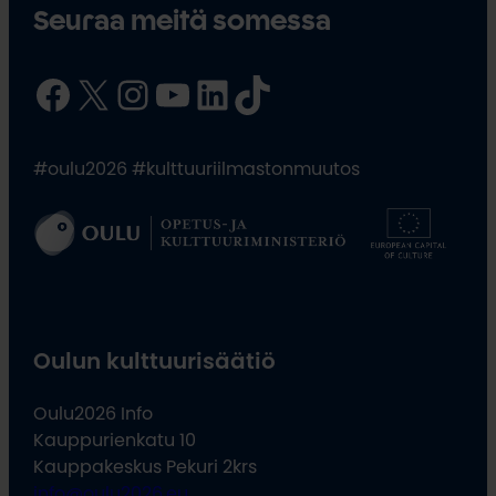
Seuraa meitä somessa
Facebook
X
Instagram
YouTube
LinkedIn
TikTok
#oulu2026 #kulttuuriilmastonmuutos
Oulun kulttuurisäätiö
Oulu2026 Info
Kauppurienkatu 10
Kauppakeskus Pekuri 2krs
info@oulu2026.eu