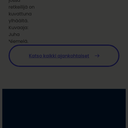
jossa
retkeilijä on
kuvattuna
ylhäältä.
Kuvaaja:
Juha
Niemelä.
Katso kaikki ajankohtaiset