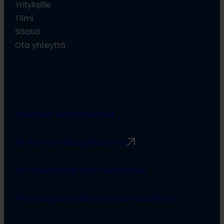
Yrityksille
Tiimi
Säätiö
Ota yhteyttä
Projektien viestintäohjeet
Rimbert-avustusjärjestelmä
Turvallisemman tilan periaatteet
Tietosuojaseloste
Saavutettavuusseloste