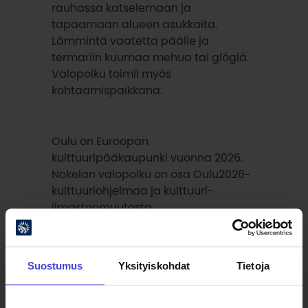
rauhassa katselemaan ja
tapaamaan alueen asukkaita.
Lämmintä vaatetta päälle ja
termariin kuumaa mehua tai glögiä.
Valopolku toimii myös
kohtaamispaikkana.
Oulu on Euroopan
kulttuuripääkaupunki vuonna 2026.
Nokelan valopolku on osa Oulu2026-
kulttuuriohjelmaa ja kulttuuri-
ilmastonmuutosta.
Lintulammen asukasyhdistys tukee
Suostumus
Yksityiskohdat
Tietoja
tapahtumaa.