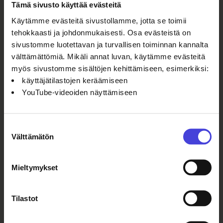
Tämä sivusto käyttää evästeitä
Tarkemmat saapumisohjeet löydät
Käytämme evästeitä sivustollamme, jotta se toimii
tapahtumakalenterista:
Nokelan
tehokkaasti ja johdonmukaisesti. Osa evästeistä on
valopolku
sivustomme luotettavan ja turvallisen toiminnan kannalta
välttämättömiä. Mikäli annat luvan, käytämme evästeitä
myös sivustomme sisältöjen kehittämiseen, esimerkiksi:
käyttäjätilastojen keräämiseen
YouTube-videoiden näyttämiseen
Lue myös
Suostumuksen
Sata oululaista nousee ensi
Välttämätön
viikolla Oulun teatterin suurelle
valinta
näyttämölle
6.8.2026
Ohjelmakumppaneilta
100 % Berlin
Mieltymykset
kantaesitys
nähtiin
Tilastot
helmikuussa
2008. Siitä