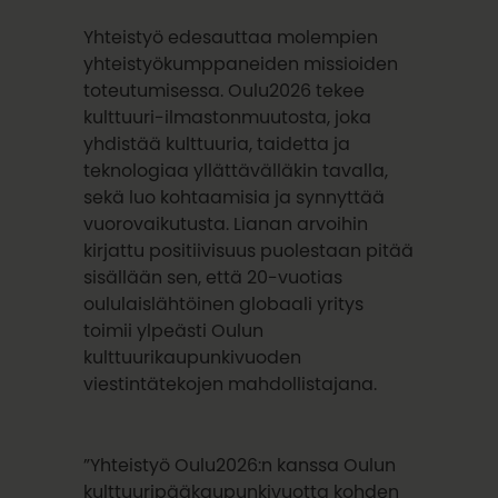
Yhteistyö edesauttaa molempien
yhteistyökumppaneiden missioiden
toteutumisessa. Oulu2026 tekee
kulttuuri-ilmastonmuutosta, joka
yhdistää kulttuuria, taidetta ja
teknologiaa yllättävälläkin tavalla,
sekä luo kohtaamisia ja synnyttää
vuorovaikutusta. Lianan arvoihin
kirjattu positiivisuus puolestaan pitää
sisällään sen, että 20-vuotias
oululaislähtöinen globaali yritys
toimii ylpeästi Oulun
kulttuurikaupunkivuoden
viestintätekojen mahdollistajana.
”Yhteistyö Oulu2026:n kanssa Oulun
kulttuuripääkaupunkivuotta kohden