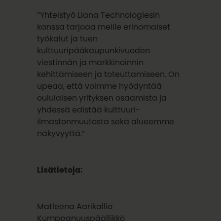
”Yhteistyö Liana Technologiesin
kanssa tarjoaa meille erinomaiset
työkalut ja tuen
kulttuuripääkaupunkivuoden
viestinnän ja markkinoinnin
kehittämiseen ja toteuttamiseen. On
upeaa, että voimme hyödyntää
oululaisen yrityksen osaamista ja
yhdessä edistää kulttuuri-
ilmastonmuutosta sekä alueemme
näkyvyyttä.”
Lisätietoja:
Matleena Aarikallio
Kumppanuuspäällikkö