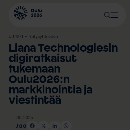
Siirry
sisältöön
UUTISET
, 
Yritysyhteistyö
Liana Technologiesin
digiratkaisut
tukemaan
Oulu2026:n
markkinointia ja
viestintää
28.1.2025
Jaa
Facebook
X
LinkedIn
WhatsApp