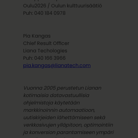
Oulu2026 / Oulun kulttuurisäätiö
Puh: 040 184 0978
Pia Kangas
Chief Result Officer
Liana Techologies
Puh: 040 166 3966
pia.kangas@lianatech.com
Vuonna 2005 perustetun Lianan
kotimaisia datavastuullisia
ohjelmistoja käytetään
markkinoinnin automaatioon,
uutiskirjeiden lähettämiseen sekä
verkkosivujen ylläpitoon, optimointiin
ja konversion parantamiseen ympäri