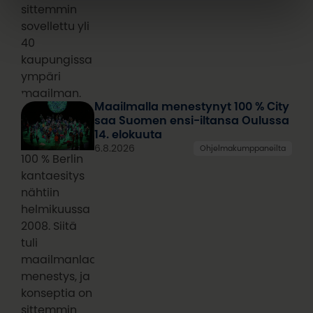
sittemmin
sovellettu yli
40
kaupungissa
ympäri
maailman.
Maailmalla menestynyt 100 % City
saa Suomen ensi-iltansa Oulussa
14. elokuuta
6.8.2026
Ohjelmakumppaneilta
100 % Berlin
kantaesitys
nähtiin
helmikuussa
2008. Siitä
tuli
maailmanlaajuinen
menestys, ja
konseptia on
sittemmin