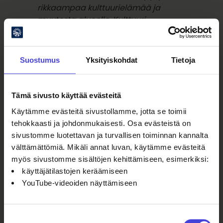
rikkaampaa kulttuurielämää ja
muutosta alueelle. Kulttuuri-
ilmastonmuutos yhdistää kulttuuria,
taidetta ja teknologiaa
yllättävälläkin tavalla, luo
Suostumus
Yksityiskohdat
Tietoja
kohtaamisia ja synnyttää
vuorovaikutusta. Oulu2026 tarjoaa
innostavaa, kestävää ja
Tämä sivusto käyttää evästeitä
eurooppalaista sisältöä jo ennen
Käytämme evästeitä sivustollamme, jotta se toimii
vuotta 2026, jolloin kattava
tehokkaasti ja johdonmukaisesti. Osa evästeistä on
kulttuuripääkaupunkivuosi
sivustomme luotettavan ja turvallisen toiminnan kannalta
huipentuu. Oulu2026-toiminnasta
välttämättömiä. Mikäli annat luvan, käytämme evästeitä
vastaa Oulun kulttuurisäätiö sr.
myös sivustomme sisältöjen kehittämiseen, esimerkiksi:
Oulu2026 pääyhteistyökumppanit
käyttäjätilastojen keräämiseen
ovat Pohjola OP ja Kaleva Media.
YouTube-videoiden näyttämiseen
Aiheet:
Suostumuksen