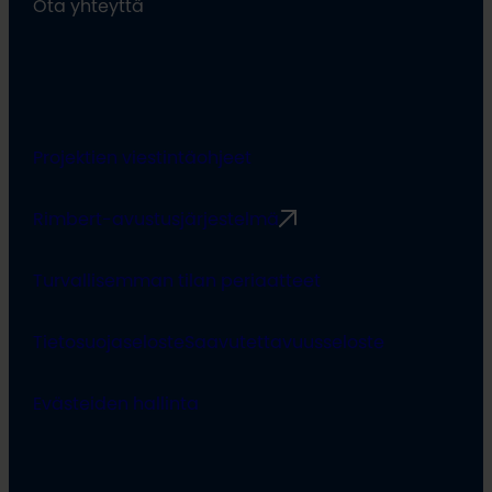
Ota yhteyttä
Projektien viestintäohjeet
Rimbert-avustusjärjestelmä
Turvallisemman tilan periaatteet
Tietosuojaseloste
Saavutettavuusseloste
Evästeiden hallinta