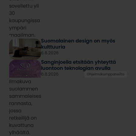
sovellettu yli
30
kaupungissa
ympäri
maailman.
Suomalainen design on myös
kulttuuria
6.8.2026
Sanginjoella etsitään yhteyttä
luontoon teknologian avulla
6.8.2026
Ohjelmakumppaneilta
Ilmakuva
suolammen
sammaleisesta
rannasta,
jossa
retkeilijä on
kuvattuna
ylhäältä.