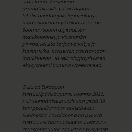
maailmaa. Viestinnän
ammattilaisille yritys tarjoaa
lehdistötiedotejakelupalvelun ja
mediaseurantatyökalun. Liana on
Suomen suurin digitaalisen
markkinoinnin ja viestinnän
pilvipalveluita tarjoava yritys ja
kuuluu Ilkka-konsernin omistamaan
markkinointi- ja teknologiayritysten
ekosysteemi Summa Collectiveen.
Oulu on Euroopan
kulttuuripääkaupunki vuonna 2026.
Kulttuuripääkaupunkivuosi yltää 39
kumppanikuntaan pohjoisessa
Suomessa. Tavoitteena on pysyvä
kulttuuri-ilmastonmuutos. Kulttuuri-
ilmastonmuutos merkitsee pysyvästi