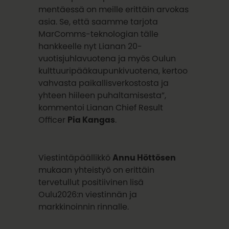
mentäessä on meille erittäin arvokas
asia. Se, että saamme tarjota
MarComms-teknologian tälle
hankkeelle nyt Lianan 20-
vuotisjuhlavuotena ja myös Oulun
kulttuuripääkaupunkivuotena, kertoo
vahvasta paikallisverkostosta ja
yhteen hiileen puhaltamisesta”,
kommentoi Lianan Chief Result
Officer
Pia Kangas
.
Viestintäpäällikkö
Annu Höttösen
mukaan yhteistyö on erittäin
tervetullut positiivinen lisä
Oulu2026:n viestinnän ja
markkinoinnin rinnalle.