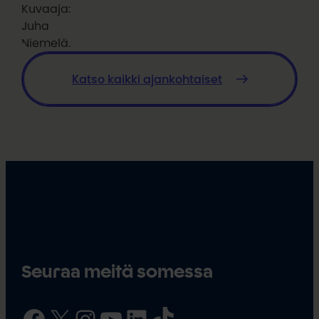
Kuvaaja:
Juha
Niemelä.
Katso kaikki ajankohtaiset
Seuraa meitä somessa
Facebook
X
Instagram
YouTube
LinkedIn
TikTok