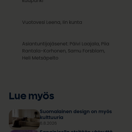
kaupunki
Vuotovesi Leena, Iin kunta
Asiantuntijajäsenet: Päivi Laajala, Piia
Rantala-Korhonen, Samu Forsblom,
Heli Metsäpelto
Lue myös
Suomalainen design on myös
kulttuuria
6.8.2026
Sanginjoella etsitään yhteyttä