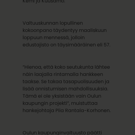
Kemi ja Kuusamo.
Valtuuskunnan lopullinen
kokoonpano täydentyy maaliskuun
loppuun mennessä, jolloin
edustajisto on täysimääräinen eli 57.
”Hienoa, että koko seutukunta lähtee
näin laajalla rintamalla hankkeen
taakse. Se takaa tasapuolisuuden ja
lisää onnistumisen mahdollisuuksia.
Tämä ei ole yksistään vain Oulun
kaupungin projekti”, muistuttaa
hankejohtaja Piia Rantala-Korhonen.
Oulun kaupunginvaltuusto päätti