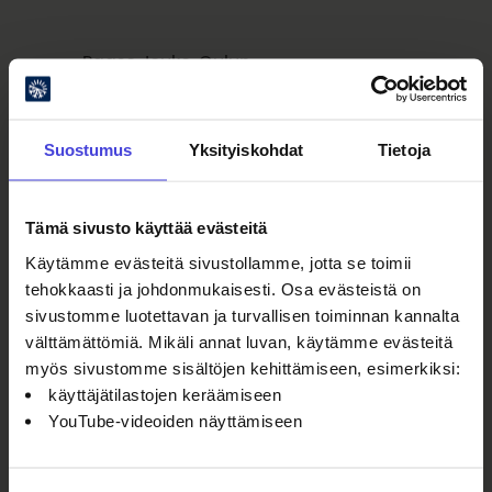
Paaso Jouko, Oulun
ammattikorkeakoulu
Suostumus
Yksityiskohdat
Tietoja
Parkkinen Eeva-Maria, Oulun
kaupunki
Tämä sivusto käyttää evästeitä
Käytämme evästeitä sivustollamme, jotta se toimii
Peltoniemi Ulla, Osuuskauppa Arina
tehokkaasti ja johdonmukaisesti. Osa evästeistä on
sivustomme luotettavan ja turvallisen toiminnan kannalta
välttämättömiä. Mikäli annat luvan, käytämme evästeitä
Poukkanen Iiris, Hailuodon kunta
myös sivustomme sisältöjen kehittämiseen, esimerkiksi:
käyttäjätilastojen keräämiseen
YouTube-videoiden näyttämiseen
Rajala Pekka, Limingan kunta