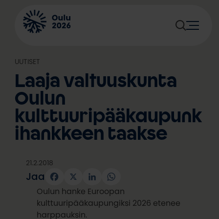
Siirry
sisältöön
UUTISET
Laaja valtuuskunta
Oulun
kulttuuripääkaupunk
ihankkeen taakse
21.2.2018
Jaa
Facebook
X
LinkedIn
WhatsApp
Oulun hanke Euroopan
kulttuuripääkaupungiksi 2026 etenee
harppauksin.