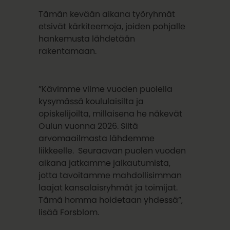
Tämän kevään aikana työryhmät
etsivät kärkiteemoja, joiden pohjalle
hankemusta lähdetään
rakentamaan.
”Kävimme viime vuoden puolella
kysymässä koululaisilta ja
opiskelijoilta, millaisena he näkevät
Oulun vuonna 2026. Siitä
arvomaailmasta lähdemme
liikkeelle. Seuraavan puolen vuoden
aikana jatkamme jalkautumista,
jotta tavoitamme mahdollisimman
laajat kansalaisryhmät ja toimijat.
Tämä homma hoidetaan yhdessä”,
lisää Forsblom.