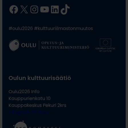
Facebook
X
Instagram
YouTube
LinkedIn
TikTok
#oulu2026 #kulttuuriilmastonmuutos
Oulun kulttuurisäätiö
Oulu2026 Info
Kauppurienkatu 10
Kauppakeskus Pekuri 2krs
info@oulu2026.eu