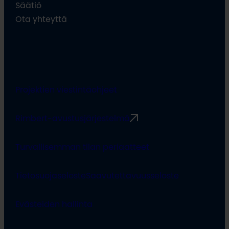
Säätiö
Ota yhteyttä
Projektien viestintäohjeet
Rimbert-avustusjärjestelmä
Turvallisemman tilan periaatteet
Tietosuojaseloste
Saavutettavuusseloste
Evästeiden hallinta