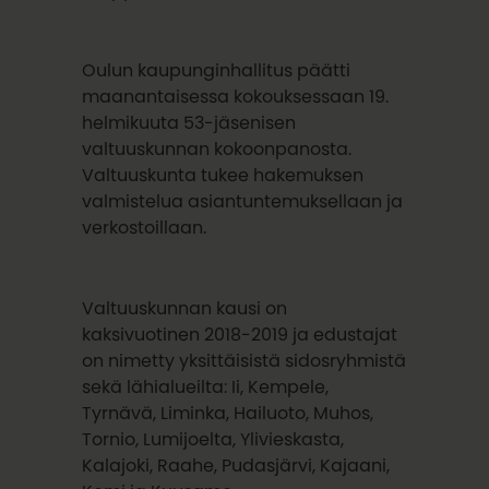
Oulun kaupunginhallitus päätti
maanantaisessa kokouksessaan 19.
helmikuuta 53-jäsenisen
valtuuskunnan kokoonpanosta.
Valtuuskunta tukee hakemuksen
valmistelua asiantuntemuksellaan ja
verkostoillaan.
Valtuuskunnan kausi on
kaksivuotinen 2018-2019 ja edustajat
on nimetty yksittäisistä sidosryhmistä
sekä lähialueilta: Ii, Kempele,
Tyrnävä, Liminka, Hailuoto, Muhos,
Tornio, Lumijoelta, Ylivieskasta,
Kalajoki, Raahe, Pudasjärvi, Kajaani,