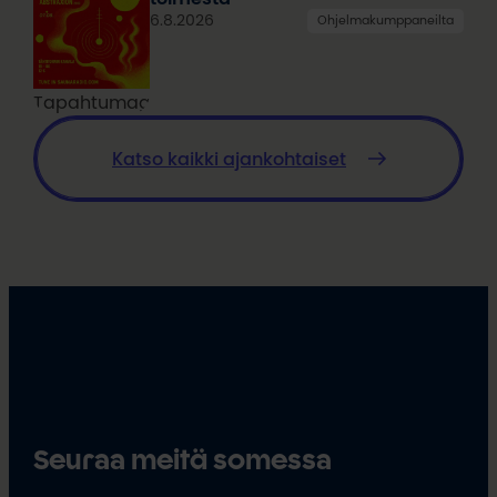
6.8.2026
Ohjelmakumppaneilta
Tapahtumagrafiikka
Katso kaikki ajankohtaiset
Seuraa meitä somessa