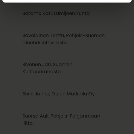
Satamo Kari, Lumijoen kunta
Savolainen Terttu, Pohjois-Suomen
aluehallintovirasto
Sivonen Jari, Suomen
Kulttuurirahasto
Soini Janne, Oulun Matkailu Oy
Suorsa Auli, Pohjois-Pohjanmaan
liitto