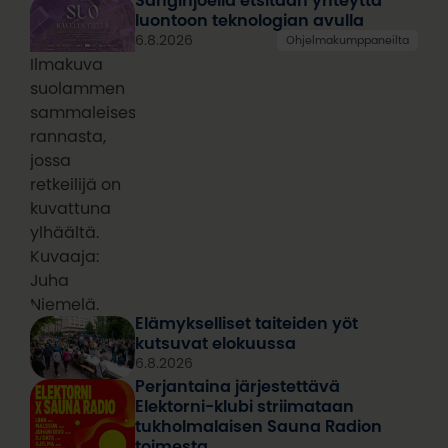
luontoon teknologian avulla
6.8.2026
Ohjelmakumppaneilta
Ilmakuva
suolammen
sammaleisesta
rannasta,
jossa
retkeilijä on
kuvattuna
ylhäältä.
Kuvaaja:
Juha
Niemelä.
Elämykselliset taiteiden yöt
kutsuvat elokuussa
6.8.2026
Perjantaina järjestettävä
Elektorni-klubi striimataan
tukholmalaisen Sauna Radion
toimesta