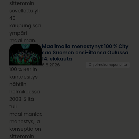
sittemmin
sovellettu yli
40
kaupungissa
ympäri
maailman.
Maailmalla menestynyt 100 % City
saa Suomen ensi-iltansa Oulussa
14. elokuuta
6.8.2026
Ohjelmakumppaneilta
100 % Berlin
kantaesitys
nähtiin
helmikuussa
2008. Siitä
tuli
maailmanlaajuinen
menestys, ja
konseptia on
sittemmin