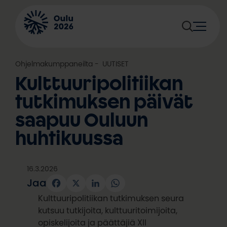
Siirry
sisältöön
Ohjelmakumppaneilta
, 
UUTISET
Kulttuuripolitiikan
tutkimuksen päivät
saapuu Ouluun
huhtikuussa
16.3.2026
Jaa
Facebook
X
LinkedIn
WhatsApp
Kulttuuripolitiikan tutkimuksen seura
kutsuu tutkijoita, kulttuuritoimijoita,
opiskelijoita ja päättäjiä XII