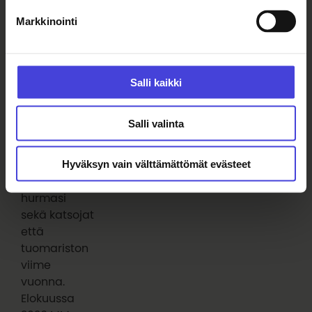
Lue myös
Markkinointi
Elokuu sykkii festivaaleja,
teatteria, urheilua ja paljon
muuta
Salli kaikki
7.8.2026
Ilmakitaransoiton
hallitseva
Salli valinta
maailmanmestari
Aapo "The
Hyväksyn vain välttämättömät evästeet
Angus"
Rautio
hurmasi
sekä katsojat
että
tuomariston
viime
vuonna.
Elokuussa