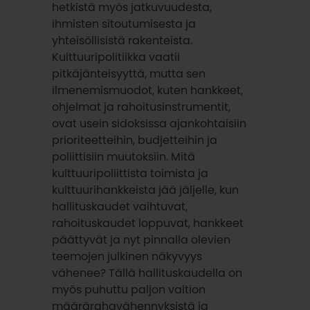
hetkistä myös jatkuvuudesta,
ihmisten sitoutumisesta ja
yhteisöllisistä rakenteista.
Kulttuuripolitiikka vaatii
pitkäjänteisyyttä, mutta sen
ilmenemismuodot, kuten hankkeet,
ohjelmat ja rahoitusinstrumentit,
ovat usein sidoksissa ajankohtaisiin
prioriteetteihin, budjetteihin ja
poliittisiin muutoksiin. Mitä
kulttuuripoliittista toimista ja
kulttuurihankkeista jää jäljelle, kun
hallituskaudet vaihtuvat,
rahoituskaudet loppuvat, hankkeet
päättyvät ja nyt pinnalla olevien
teemojen julkinen näkyvyys
vähenee? Tällä hallituskaudella on
myös puhuttu paljon valtion
määrärahavähennyksistä ja