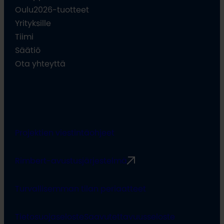
Oulu2026-tuotteet
Yrityksille
Tiimi
Säätiö
Ota yhteyttä
Projektien viestintäohjeet
Rimbert-avustusjärjestelmä
Turvallisemman tilan periaatteet
Tietosuojaseloste
Saavutettavuusseloste