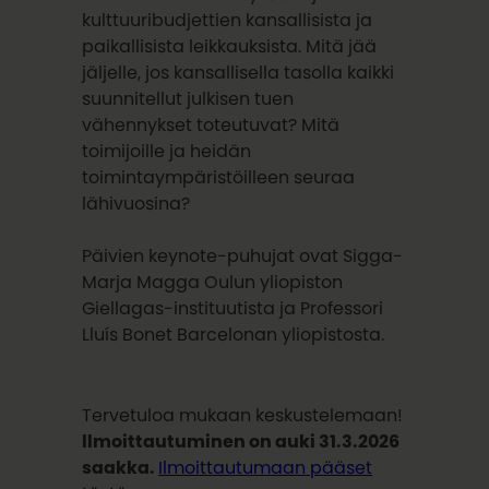
kulttuuribudjettien kansallisista ja
paikallisista leikkauksista. Mitä jää
jäljelle, jos kansallisella tasolla kaikki
suunnitellut julkisen tuen
vähennykset toteutuvat? Mitä
toimijoille ja heidän
toimintaympäristöilleen seuraa
lähivuosina?
Päivien keynote-puhujat ovat Sigga-
Marja Magga Oulun yliopiston
Giellagas-instituutista ja Professori
Lluís Bonet Barcelonan yliopistosta.
Tervetuloa mukaan keskustelemaan!
Ilmoittautuminen on auki 31.3.2026
saakka.
Ilmoittautumaan pääset