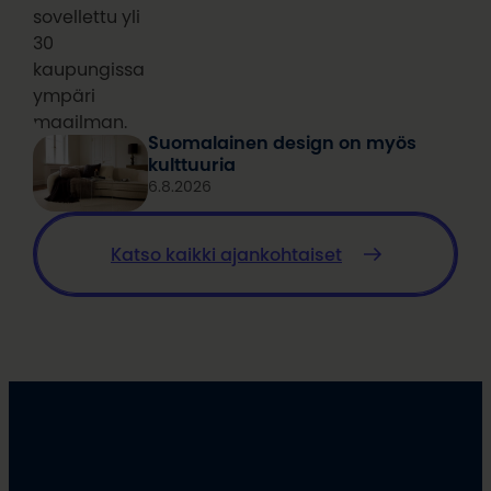
sovellettu yli
30
kaupungissa
ympäri
maailman.
Suomalainen design on myös
kulttuuria
6.8.2026
Katso kaikki ajankohtaiset