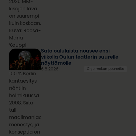
2026 MM-
kisojen lava
on suurempi
kuin koskaan.
Kuva: Roosa-
Maria
Kauppi
Sata oululaista nousee ensi
viikolla Oulun teatterin suurelle
näyttämölle
6.8.2026
Ohjelmakumppaneilta
100 % Berlin
kantaesitys
nähtiin
helmikuussa
2008. Siitä
tuli
maailmanlaajuinen
menestys, ja
konseptia on