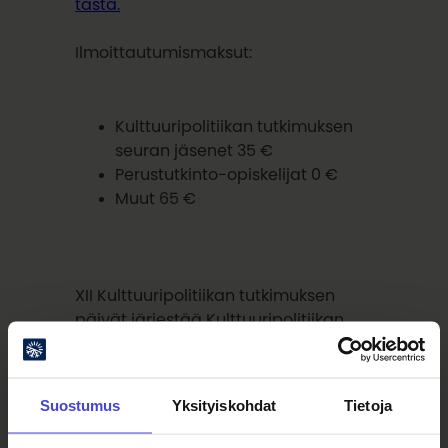
tästä.
Ilmoittautumismaksut:
Kulttuuripolitiikan tutkimuksen
seuran jäsenet 35 €
Perustutkinto-opiskelijat 0 €
Muut 65 €
XII Kulttuuripolitiikan tutkimuksen
päivät järjestää Kulttuuripolitiikan
tutkimuksen seura yhteistyössä
Jyväskylän yliopiston, Oulun
kulttuurisäätiön ja Oulun kaupungin
Suostumus
Yksityiskohdat
Tietoja
kanssa.