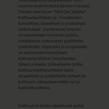
tutkimuspäivät järjestetään tänä
vuonna ensimmäistä kertaa Oulussa.
Päivien teema on: “Mitä jää jäljelle?
Kulttuuripolitiikan ja -hankkeiden
kansalliset, alueelliset ja paikalliset
vaikutukset”. Konferenssi tarjoaa
ainutlaatuisen foorumin pohtia,
minkälaisia vaikutuksia poliittisilla
päätöksillä, ohjelmilla ja projekteilla
on esimerkiksi kansallisen
kulttuuripolitiikan tavoitteiden
toteutumiselle, taiteelliselle työlle,
kulttuuriosallistumiselle sekä
alueellisille ja paikallisille taiteen ja
kulttuurin ekosysteemeille nyt ja
tulevaisuudessa.
Kulttuuri ja taide rakentuvat paitsi