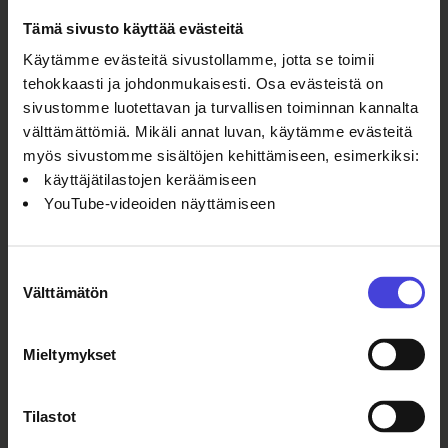
Tapahtumapaikka:
Oulun
Tämä sivusto käyttää evästeitä
kaupungintalo (Kirkkokatu 2a, 90100
Käytämme evästeitä sivustollamme, jotta se toimii
Oulu)
tehokkaasti ja johdonmukaisesti. Osa evästeistä on
Tapahtuman ajankohta:
sivustomme luotettavan ja turvallisen toiminnan kannalta
9.-10.4.2026
välttämättömiä. Mikäli annat luvan, käytämme evästeitä
Tarkemmat tiedot ja ohjelma
myös sivustomme sisältöjen kehittämiseen, esimerkiksi:
käyttäjätilastojen keräämiseen
YouTube-videoiden näyttämiseen
Suostumuksen
Lisätietoja:
Välttämätön
valinta
https://kulttuuripolitiikantutkimus.fi/
kulttuuripolitiikan.t.seura@gmail.com
Mieltymykset
Tilastot