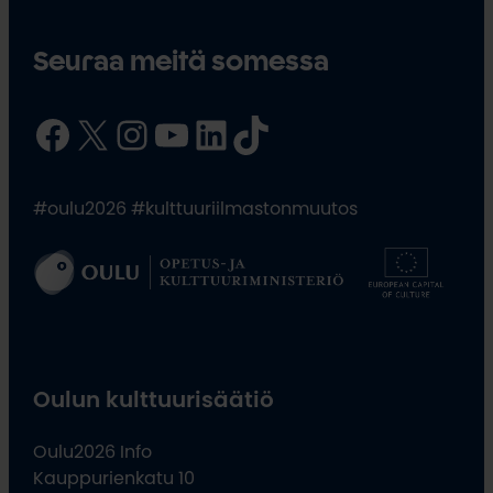
Seuraa meitä somessa
Facebook
X
Instagram
YouTube
LinkedIn
TikTok
#oulu2026 #kulttuuriilmastonmuutos
Oulun kulttuurisäätiö
Oulu2026 Info
Kauppurienkatu 10