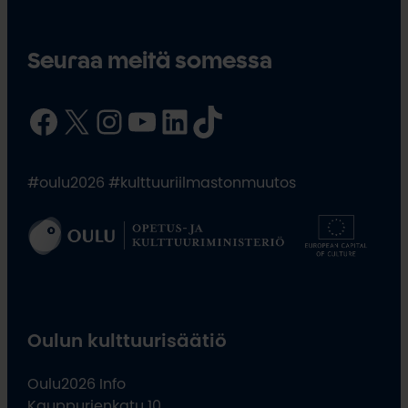
Seuraa meitä somessa
Facebook
X
Instagram
YouTube
LinkedIn
TikTok
#oulu2026 #kulttuuriilmastonmuutos
Oulun kulttuurisäätiö
Oulu2026 Info
Kauppurienkatu 10