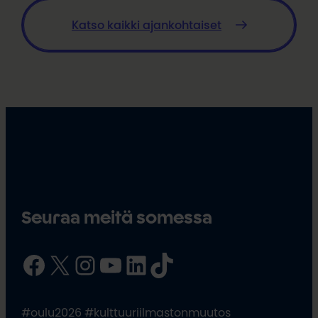
Katso kaikki ajankohtaiset
Seuraa meitä somessa
Facebook
X
Instagram
YouTube
LinkedIn
TikTok
#oulu2026 #kulttuuriilmastonmuutos