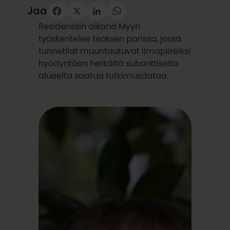
Jaa
Facebook
X
LinkedIn
WhatsApp
Residenssin aikana Myyri
työskentelee teoksen parissa, jossa
tunnetilat muuntautuvat ilmapiireiksi
hyödyntäen herkältä subarktiselta
alueelta saatua tutkimusdataa.