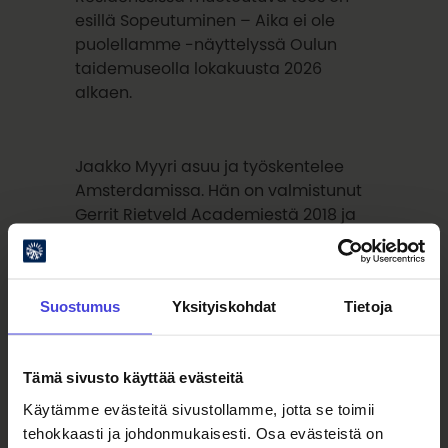
esillä Sopeutuminen – Aika ei ole
puolellamme -näyttelyssä Oulun
taidemuseolla lokakuusta 2026
alkaen.
Jaakko Myyri asuu ja työskentelee
Amsterdamissa. Hän on valmistunut
Gerrit Rietveld Academiestä 2018 ja
hänen teoksiaan on ollut esillä soolo-
ja ryhmänäyttelyissä paikoissa kuten
LINZ FMR (AT), NEVERNEVERLAND (NL),
Suostumus
Yksityiskohdat
Tietoja
PuntWG (NL), Het Nieuwe Instituut
(NL),
Uncut
at the Stedelijk Museum
(NL) ja Noblesse Collection (KR).
Tämä sivusto käyttää evästeitä
Käytämme evästeitä sivustollamme, jotta se toimii
Sopeutuminen on osa
tehokkaasti ja johdonmukaisesti. Osa evästeistä on