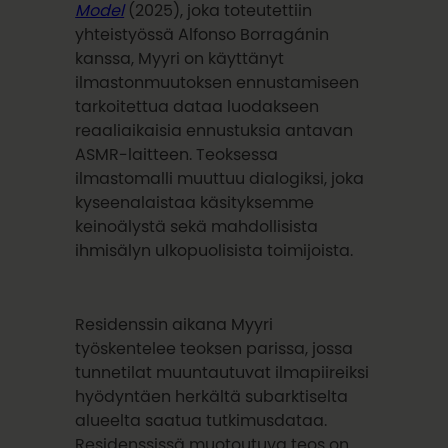
Model
(2025), joka toteutettiin
yhteistyössä Alfonso Borragánin
kanssa, Myyri on käyttänyt
ilmastonmuutoksen ennustamiseen
tarkoitettua dataa luodakseen
reaaliaikaisia ennustuksia antavan
ASMR-laitteen. Teoksessa
ilmastomalli muuttuu dialogiksi, joka
kyseenalaistaa käsityksemme
keinoälystä sekä mahdollisista
ihmisälyn ulkopuolisista toimijoista.
Residenssin aikana Myyri
työskentelee teoksen parissa, jossa
tunnetilat muuntautuvat ilmapiireiksi
hyödyntäen herkältä subarktiselta
alueelta saatua tutkimusdataa.
Residenssissä muotoutuva teos on