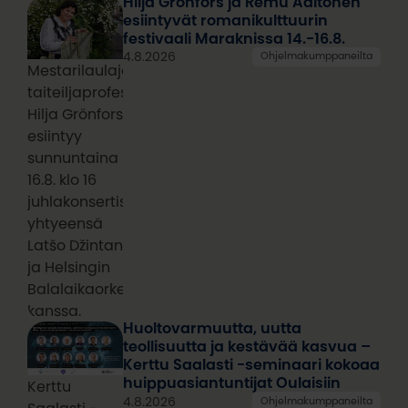
Hilja Grönfors ja Remu Aaltonen
esiintyvät romanikulttuurin
festivaali Maraknissa 14.-16.8.
4.8.2026
Ohjelmakumppaneilta
Mestarilaulaja,
taiteiljaprofessori
Hilja Grönfors
esiintyy
sunnuntaina
16.8. klo 16
juhlakonsertissa
yhtyeensä
Latšo Džintan
ja Helsingin
Balalaikaorkesterin
kanssa.
Huoltovarmuutta, uutta
teollisuutta ja kestävää kasvua –
Kerttu Saalasti -seminaari kokoaa
huippuasiantuntijat Oulaisiin
Kerttu
4.8.2026
Ohjelmakumppaneilta