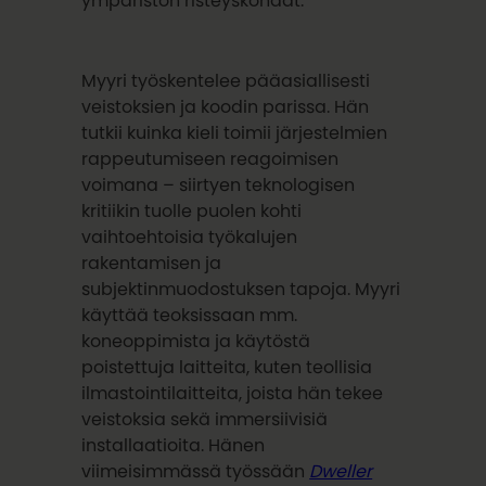
ympäristön risteyskohdat.
Myyri työskentelee pääasiallisesti
veistoksien ja koodin parissa. Hän
tutkii kuinka kieli toimii järjestelmien
rappeutumiseen reagoimisen
voimana – siirtyen teknologisen
kritiikin tuolle puolen kohti
vaihtoehtoisia työkalujen
rakentamisen ja
subjektinmuodostuksen tapoja. Myyri
käyttää teoksissaan mm.
koneoppimista ja käytöstä
poistettuja laitteita, kuten teollisia
ilmastointilaitteita, joista hän tekee
veistoksia sekä immersiivisiä
installaatioita. Hänen
viimeisimmässä työssään
Dweller