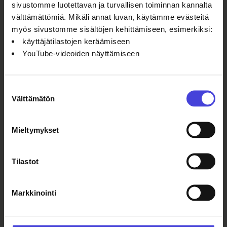
Oulu2026−kulttuuriohjelmaa Oulun
sivustomme luotettavan ja turvallisen toiminnan kannalta
toimiessa Euroopan
välttämättömiä. Mikäli annat luvan, käytämme evästeitä
kulttuuripääkaupunkina vuonna
myös sivustomme sisältöjen kehittämiseen, esimerkiksi:
2026.
käyttäjätilastojen keräämiseen
YouTube-videoiden näyttämiseen
Suostumuksen
Välttämätön
valinta
Mieltymykset
Tilastot
Lue myös
Markkinointi
Kesäillan kattauksen Juureva IS –
lavalla nähdään esityksiä
yhdeksästä Oulu2026-alueen
kunnasta