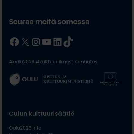
Seuraa meitä somessa
Facebook
X
Instagram
YouTube
LinkedIn
TikTok
#oulu2026 #kulttuuriilmastonmuutos
Oulun kulttuurisäätiö
Oulu2026 Info