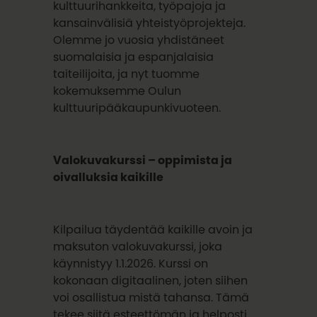
kulttuurihankkeita, työpajoja ja
kansainvälisiä yhteistyöprojekteja.
Olemme jo vuosia yhdistäneet
suomalaisia ja espanjalaisia
taiteilijoita, ja nyt tuomme
kokemuksemme Oulun
kulttuuripääkaupunkivuoteen.
Valokuvakurssi – oppimista ja
oivalluksia kaikille
Kilpailua täydentää kaikille avoin ja
maksuton valokuvakurssi, joka
käynnistyy 1.1.2026. Kurssi on
kokonaan digitaalinen, joten siihen
voi osallistua mistä tahansa. Tämä
tekee siitä esteettömän ja helposti