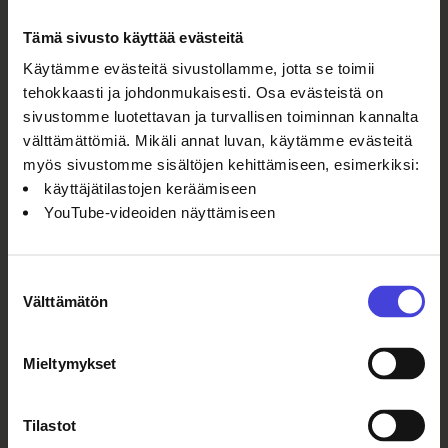
viedä näyttelyt paikkoihin, joissa
saavutettavuus ja esteettömyys on
Tämä sivusto käyttää evästeitä
huomioitu mahdollisimman hyvin.
Käytämme evästeitä sivustollamme, jotta se toimii
Pohjankartano on jo varmistettu, ja
tehokkaasti ja johdonmukaisesti. Osa evästeistä on
muita paikkoja kartoitetaan
sivustomme luotettavan ja turvallisen toiminnan kannalta
parhaillaan. Samanaikaisesti Etelä-
välttämättömiä. Mikäli annat luvan, käytämme evästeitä
Espanjassa, Riogordon kaupungissa,
myös sivustomme sisältöjen kehittämiseen, esimerkiksi:
järjestetään oma valokuvakilpailu.
käyttäjätilastojen keräämiseen
Sen parhaat kuvat kootaan
YouTube-videoiden näyttämiseen
näyttelyksi, ja Suomi sekä Espanja
vaihtavat valikoituja teoksia. Näin
syntyy visuaalinen vuoropuhelu, joka
Suostumuksen
näyttää, miten hymy ja toivo
Välttämätön
valinta
yhdistävät ihmisiä yli rajojen.
Näyttelyiden valmistelut sujuvat
Mieltymykset
loistavasti: yhteistyökumppanimme
Monikulttuurikeskus Villa Victor sekä
Riogordon paikalliset toimijat
Tilastot
rakentavat yhdessä aikatauluja ja