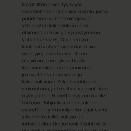
kuvat. Iltaan sisältyy myös
selkokielinen paneelikeskustelu, jossa
pohdimme vähemmistöjen ja
yksinäisten kokemuksia sekä
etsimme ratkaisuja syrjäytymisen
vähentämiseksi. Ohjelmassa
kuullaan vähemmistötaustaisia
esiintyjiä, jotka tuovat iltaan
musiikkia ja esityksiä. Lisäksi
kansainväliset kumppanimme
jakavat tervehdyksiään ja
kokemuksiaan. Koko tapahtuma
striimataan, jotta siihen voi osallistua
myös etänä. Esteettömyys on meille
tärkeää. Pohjankartanon sali on
esteetön: pyörätuolipaikat sijaitsevat
ylimmällä rivillä, salissa on
induktiosilmukka ja henkilökohtaisille
avustajille sisäänpääsy on maksuton