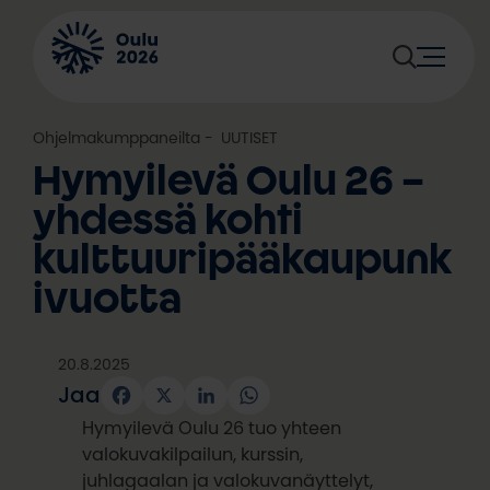
Siirry
sisältöön
Ohjelmakumppaneilta
, 
UUTISET
Hymyilevä Oulu 26 –
yhdessä kohti
kulttuuripääkaupunk
ivuotta
20.8.2025
Jaa
Facebook
X
LinkedIn
WhatsApp
Hymyilevä Oulu 26 tuo yhteen
valokuvakilpailun, kurssin,
juhlagaalan ja valokuvanäyttelyt,