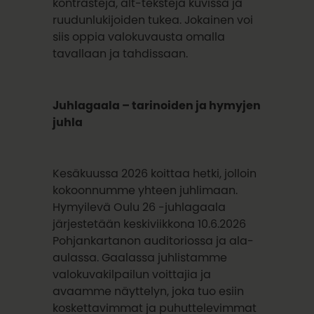
kontrasteja, alt-tekstejä kuvissa ja
ruudunlukijoiden tukea. Jokainen voi
siis oppia valokuvausta omalla
tavallaan ja tahdissaan.
Juhlagaala – tarinoiden ja hymyjen
juhla
Kesäkuussa 2026 koittaa hetki, jolloin
kokoonnumme yhteen juhlimaan.
Hymyilevä Oulu 26 -juhlagaala
järjestetään keskiviikkona 10.6.2026
Pohjankartanon auditoriossa ja ala-
aulassa. Gaalassa juhlistamme
valokuvakilpailun voittajia ja
avaamme näyttelyn, joka tuo esiin
koskettavimmat ja puhuttelevimmat