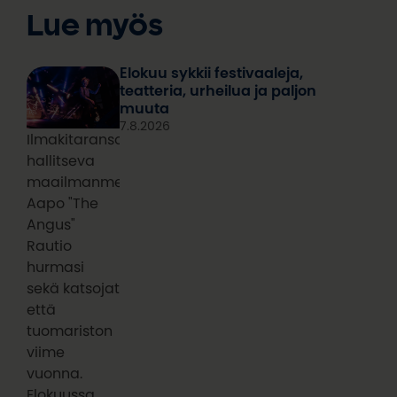
Lue myös
Elokuu sykkii festivaaleja,
teatteria, urheilua ja paljon
muuta
7.8.2026
Ilmakitaransoiton
hallitseva
maailmanmestari
Aapo "The
Angus"
Rautio
hurmasi
sekä katsojat
että
tuomariston
viime
vuonna.
Elokuussa