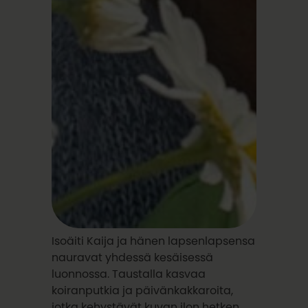
Isoäiti Kaija ja hänen lapsenlapsensa
nauravat yhdessä kesäisessä
luonnossa. Taustalla kasvaa
koiranputkia ja päivänkakkaroita,
jotka kehystävät kuvan ilon hetken.