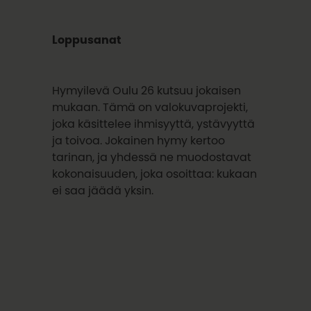
Loppusanat
Hymyilevä Oulu 26 kutsuu jokaisen
mukaan. Tämä on valokuvaprojekti,
joka käsittelee ihmisyyttä, ystävyyttä
ja toivoa. Jokainen hymy kertoo
tarinan, ja yhdessä ne muodostavat
kokonaisuuden, joka osoittaa: kukaan
ei saa jäädä yksin.