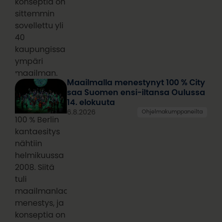
konseptia on
sittemmin
sovellettu yli
40
kaupungissa
ympäri
maailman.
Maailmalla menestynyt 100 % City
saa Suomen ensi-iltansa Oulussa
14. elokuuta
6.8.2026
Ohjelmakumppaneilta
100 % Berlin
kantaesitys
nähtiin
helmikuussa
2008. Siitä
tuli
maailmanlaajuinen
menestys, ja
konseptia on