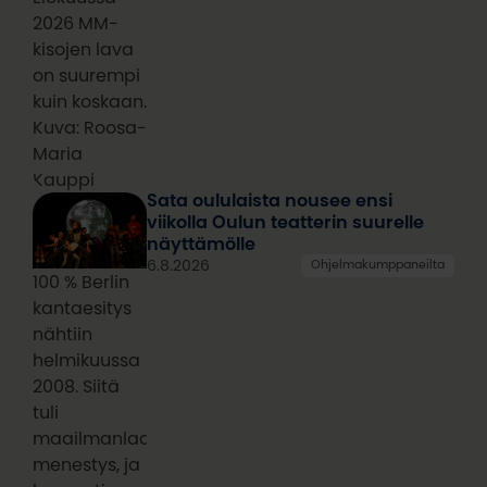
2026 MM-
kisojen lava
on suurempi
kuin koskaan.
Kuva: Roosa-
Maria
Kauppi
Sata oululaista nousee ensi
viikolla Oulun teatterin suurelle
näyttämölle
6.8.2026
Ohjelmakumppaneilta
100 % Berlin
kantaesitys
nähtiin
helmikuussa
2008. Siitä
tuli
maailmanlaajuinen
menestys, ja