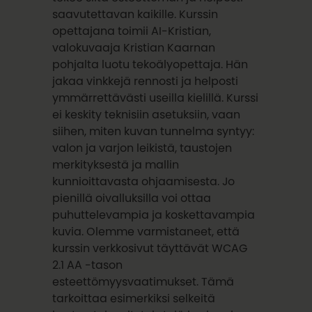
saavutettavan kaikille. Kurssin
opettajana toimii AI-Kristian,
valokuvaaja Kristian Kaarnan
pohjalta luotu tekoälyopettaja. Hän
jakaa vinkkejä rennosti ja helposti
ymmärrettävästi useilla kielillä. Kurssi
ei keskity teknisiin asetuksiin, vaan
siihen, miten kuvan tunnelma syntyy:
valon ja varjon leikistä, taustojen
merkityksestä ja mallin
kunnioittavasta ohjaamisesta. Jo
pienillä oivalluksilla voi ottaa
puhuttelevampia ja koskettavampia
kuvia. Olemme varmistaneet, että
kurssin verkkosivut täyttävät WCAG
2.1 AA -tason
esteettömyysvaatimukset. Tämä
tarkoittaa esimerkiksi selkeitä