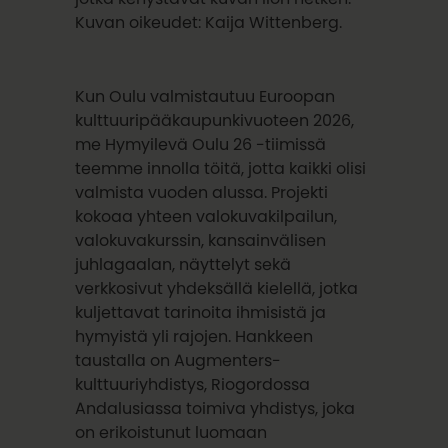
Kuvan oikeudet: Kaija Wittenberg.
Kun Oulu valmistautuu Euroopan
kulttuuripääkaupunkivuoteen 2026,
me Hymyilevä Oulu 26 -tiimissä
teemme innolla töitä, jotta kaikki olisi
valmista vuoden alussa. Projekti
kokoaa yhteen valokuvakilpailun,
valokuvakurssin, kansainvälisen
juhlagaalan, näyttelyt sekä
verkkosivut yhdeksällä kielellä, jotka
kuljettavat tarinoita ihmisistä ja
hymyistä yli rajojen. Hankkeen
taustalla on Augmenters-
kulttuuriyhdistys, Riogordossa
Andalusiassa toimiva yhdistys, joka
on erikoistunut luomaan