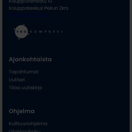
Kauppurienkatu 10
Kauppakeskus Pekuri 2krs
info@oulu2026.eu
Ajankohtaista
Tapahtumat
Uutiset
Tilaa uutiskirje
Ohjelma
Kulttuuriohjelma
Ohjelmahaku