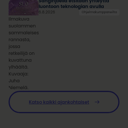
Sanginjoella etsitään yhteyttä
luontoon teknologian avulla
6.8.2026
Ohjelmakumppaneilta
Ilmakuva
suolammen
sammaleisesta
rannasta,
jossa
retkeilijä on
kuvattuna
ylhäältä.
Kuvaaja:
Juha
Niemelä.
Katso kaikki ajankohtaiset