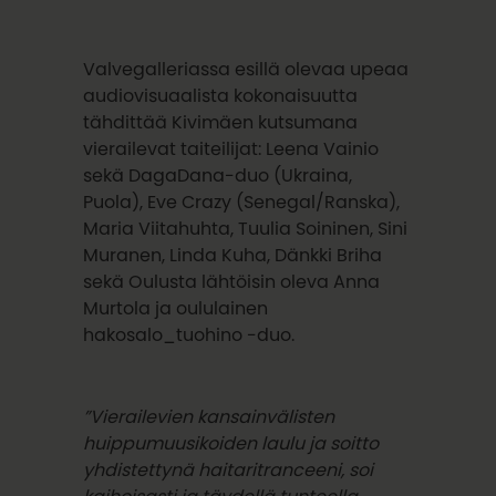
Valvegalleriassa esillä olevaa upeaa
audiovisuaalista kokonaisuutta
tähdittää Kivimäen kutsumana
vierailevat taiteilijat: Leena Vainio
sekä DagaDana-duo (Ukraina,
Puola), Eve Crazy (Senegal/Ranska),
Maria Viitahuhta, Tuulia Soininen, Sini
Muranen, Linda Kuha, Dänkki Briha
sekä Oulusta lähtöisin oleva Anna
Murtola ja oululainen
hakosalo_tuohino -duo.
”Vierailevien kansainvälisten
huippumuusikoiden laulu ja soitto
yhdistettynä haitaritranceeni, soi
kaihoisasti ja täydellä tunteella,