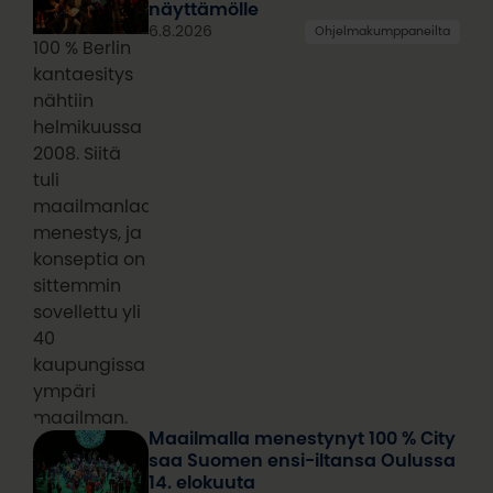
näyttämölle
6.8.2026
Ohjelmakumppaneilta
100 % Berlin
kantaesitys
nähtiin
helmikuussa
2008. Siitä
tuli
maailmanlaajuinen
menestys, ja
konseptia on
sittemmin
sovellettu yli
40
kaupungissa
ympäri
maailman.
Maailmalla menestynyt 100 % City
saa Suomen ensi-iltansa Oulussa
14. elokuuta