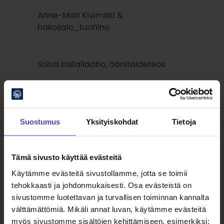
Anne-Mari Kivimäki &
hakosalo_tuohino
Soiva installaatio, äänitaideteos
Ti 2.6.2026 klo 17&19, kesto noin 30min,
vapaa pääsy
Suostumus
Yksityiskohdat
Tietoja
Valvegalleria, Oulu
Tämä sivusto käyttää evästeitä
Käytämme evästeitä sivustollamme, jotta se toimii
tehokkaasti ja johdonmukaisesti. Osa evästeistä on
sivustomme luotettavan ja turvallisen toiminnan kannalta
välttämättömiä. Mikäli annat luvan, käytämme evästeitä
myös sivustomme sisältöjen kehittämiseen, esimerkiksi:
Muistojen ja valokuvien keräys