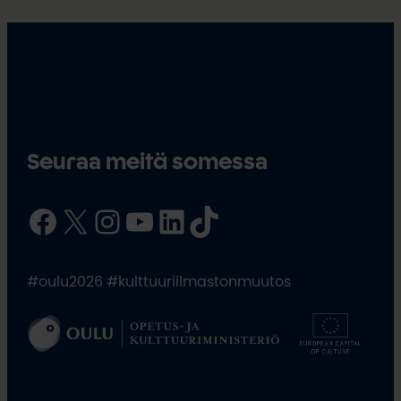
Seuraa meitä somessa
Facebook
X
Instagram
YouTube
LinkedIn
TikTok
#oulu2026 #kulttuuriilmastonmuutos