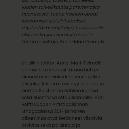
luoden toiveikkuutta paremmasta
huomisesta. Leena Vainion upeat
keraamiset sielulintuteokset
täydentävät näyttelyä, tuoden esiin
rikkaan karjalaisen kulttuurin”
–
kertoo säveltäjä Anne-Mari Kivimäki
Musiikin tohtori Anne-Mari Kivimäki
on mainittu yhdeksi tämän hetken
kiinnostavimmaksi kansanmusiikin
tekijäksi. Kivimäki esiintyy soolona ja
kiertää Suistamon Sähkön kanssa
sekä Suomessa että ulkomailla. Hän
voitti vuoden Artistipalkinnon
Etnogaalassa 2017 ja hänen
albuminsa ovat keränneet ylistäviä
arvioita sekä palkintoja ja