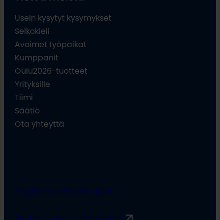
Usein kysytyt kysymykset
Selkokieli
Avoimet työpaikat
Kumppanit
Oulu2026-tuotteet
Yrityksille
Tiimi
Säätiö
Ota yhteyttä
Projektien viestintäohjeet
Rimbert-avustusjärjestelmä