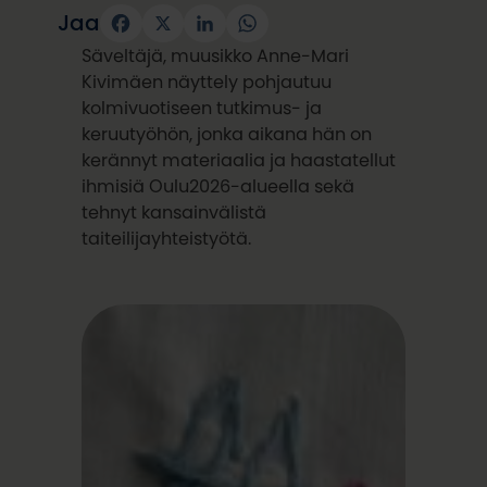
Jaa
Facebook
X
LinkedIn
WhatsApp
Säveltäjä, muusikko Anne-Mari
Kivimäen näyttely pohjautuu
kolmivuotiseen tutkimus- ja
keruutyöhön, jonka aikana hän on
kerännyt materiaalia ja haastatellut
ihmisiä Oulu2026-alueella sekä
tehnyt kansainvälistä
taiteilijayhteistyötä.