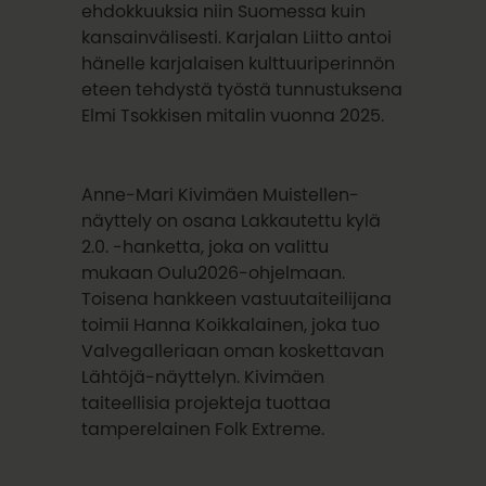
ehdokkuuksia niin Suomessa kuin
kansainvälisesti. Karjalan Liitto antoi
hänelle karjalaisen kulttuuriperinnön
eteen tehdystä työstä tunnustuksena
Elmi Tsokkisen mitalin vuonna 2025.
Anne-Mari Kivimäen Muistellen-
näyttely on osana Lakkautettu kylä
2.0. -hanketta, joka on valittu
mukaan Oulu2026-ohjelmaan.
Toisena hankkeen vastuutaiteilijana
toimii Hanna Koikkalainen, joka
tuo
Valvegalleriaan oman koskettavan
Lähtöjä-näyttelyn. Kivimäen
taiteellisia projekteja tuottaa
tamperelainen Folk Extreme.