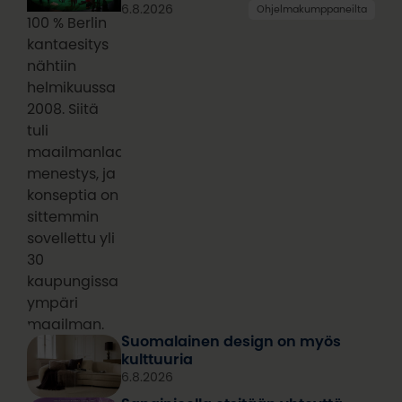
6.8.2026
Ohjelmakumppaneilta
100 % Berlin
kantaesitys
nähtiin
helmikuussa
2008. Siitä
tuli
maailmanlaajuinen
menestys, ja
konseptia on
sittemmin
sovellettu yli
30
kaupungissa
ympäri
maailman.
Suomalainen design on myös
kulttuuria
6.8.2026