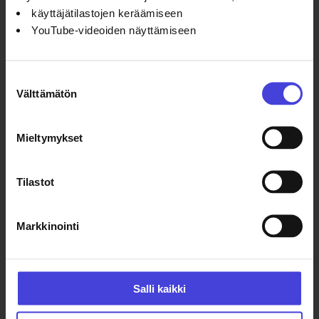
käyttäjätilastojen keräämiseen
YouTube-videoiden näyttämiseen
Taiteilijat Anne-Mari Kivimäki ja
Leena Vainio keräävät aineistoa
Suostumuksen
evakkoajoista tähän päivään. Tuo
Välttämätön
valinta
mukanasi sinulle arvokkaita
valokuvia, tarinoita, lauluja ja
Mieltymykset
muistoja.
Tilastot
Ke 3.6.2026 klo 9–11
Markkinointi
Valvegalleria, Oulu
Salli kaikki