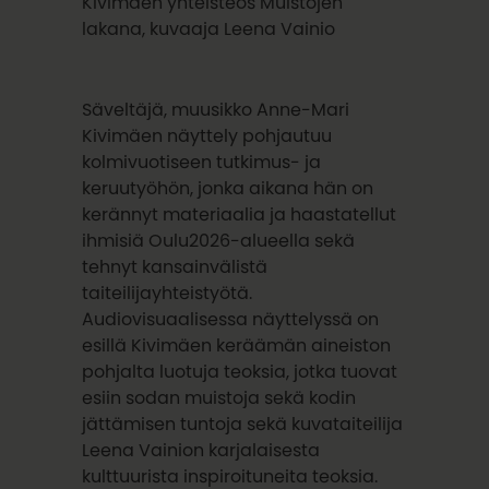
Kivimäen yhteisteos Muistojen
lakana, kuvaaja Leena Vainio
Säveltäjä, muusikko Anne-Mari
Kivimäen näyttely pohjautuu
kolmivuotiseen tutkimus- ja
keruutyöhön, jonka aikana hän on
kerännyt materiaalia ja haastatellut
ihmisiä Oulu2026-alueella sekä
tehnyt kansainvälistä
taiteilijayhteistyötä.
Audiovisuaalisessa näyttelyssä on
esillä Kivimäen keräämän aineiston
pohjalta luotuja teoksia, jotka tuovat
esiin sodan muistoja sekä kodin
jättämisen tuntoja sekä kuvataiteilija
Leena Vainion karjalaisesta
kulttuurista inspiroituneita teoksia.