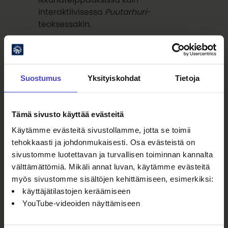
interaktiivisessa
Puutarhuri
-
teoksessakin.
Juhlavuoden kunniaksi
kantaesitys lasten ja
Suostumus
Yksityiskohdat
Tietoja
nuorten teksteistä
Festivaalin juhlavuoden
Tämä sivusto käyttää evästeitä
erityisohjelmaa on myös
Käytämme evästeitä sivustollamme, jotta se toimii
lausuntataitelija ja
tehokkaasti ja johdonmukaisesti. Osa evästeistä on
runoräppääjä
Mirjami Heikkisen
ja
sivustomme luotettavan ja turvallisen toiminnan kannalta
kantelisti
Senni
välttämättömiä. Mikäli annat luvan, käytämme evästeitä
Valtosen
kantaesitys
Kuinka
myös sivustomme sisältöjen kehittämiseen, esimerkiksi:
maailma täyttyy hetkeksi väreillä
.
käyttäjätilastojen keräämiseen
Kantaesitys perustuu Jukka Itkosen ja
YouTube-videoiden näyttämiseen
oululaisten sanataideharrastajien
teksteihin. Taitelijat ovat luoneet