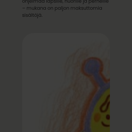
ohjelmaa lapsille, nuorille ja perheille
– mukana on paljon maksuttomia
sisältöjä.