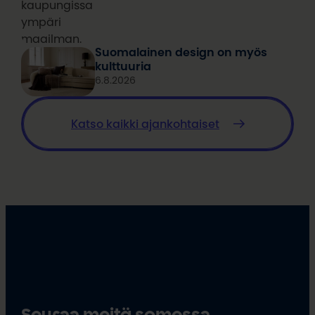
kaupungissa
ympäri
maailman.
Suomalainen design on myös
kulttuuria
6.8.2026
Katso kaikki ajankohtaiset