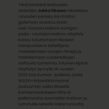
Tänä keväänä festivaalia
vietetään
Jukka Itkosen
rakastetun
runouden parissa, kun Kotilon
galleriaan avautuu aivan
uusi
Varjossa kukkiva auringon
poika
-näyttelymaailma. Näyttely
kutsuu tutustumaan Itkoseen
monipuolisena taiteilijana,
maistelemaan runojen riimejä ja
haistelemaan vuodenaikojen
vaihtuvia tunnelmia. Erityinen kipinä
näyttelyn synnylle oli vuoden
2022
Kirsi Kunnas –
palkinto, jonka
WSOY:n kirjasäätiö myönsi
postuumisti Jukka Itkoselle.
Kunnianosoitukseen liittyvä
palkintoraha suunnattiin Kotiloon ja
Lumotuille sanoille lastenrunoutta,