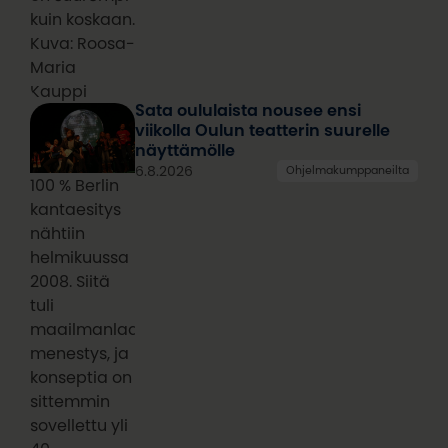
kuin koskaan.
Kuva: Roosa-
Maria
Kauppi
Sata oululaista nousee ensi
viikolla Oulun teatterin suurelle
näyttämölle
6.8.2026
Ohjelmakumppaneilta
100 % Berlin
kantaesitys
nähtiin
helmikuussa
2008. Siitä
tuli
maailmanlaajuinen
menestys, ja
konseptia on
sittemmin
sovellettu yli