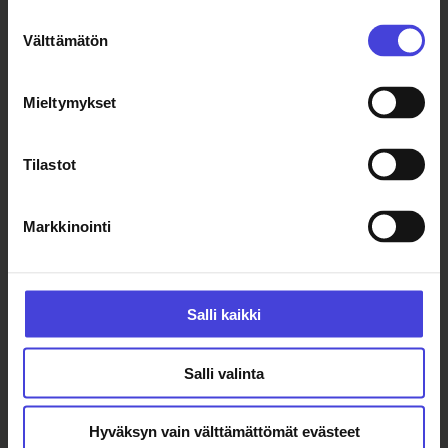
kokonaisuuden Lastenkulttuurikeskus
Suostumuksen
Kotilon vuosittain julkaisemien
Välttämätön
valinta
sanataideantologioiden pohjalta.
Mieltymykset
Lisätietoa festivaalista löydät
Lumottujen sanojen omalta
Tilastot
sivustolta.
Markkinointi
Lumottuja sanoja järjestää
Lastenkulttuurikeskus Kotilo.
Salli kaikki
Salli valinta
Lue myös
Hyväksyn vain välttämättömät evästeet