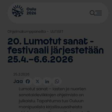
Siirry
sisältöön
Ohjelmakumppaneilta
, 
UUTISET
20. Lumotut sanat -
festivaali järjestetään
25.4.–6.6.2026
25.3.2026
Jaa
Facebook
X
LinkedIn
WhatsApp
Lumotut sanat – lasten ja nuorten
sanataideviikkojen ohjelmisto on
julkaistu. Tapahtuma tuo Ouluun
monipuolista kirjallisuusaiheista