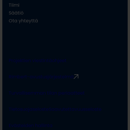
Tiimi
Säätiö
Ota yhteyttä
Projektien viestintäohjeet
Rimbert-avustusjärjestelmä
Turvallisemman tilan periaatteet
Tietosuojaseloste
Saavutettavuusseloste
Evästeiden hallinta