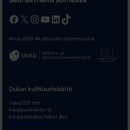
Seuraa meitä somessa
Facebook
X
Instagram
YouTube
LinkedIn
TikTok
#oulu2026 #kulttuuriilmastonmuutos
Oulun kulttuurisäätiö
Oulu2026 Info
Kauppurienkatu 10
Kauppakeskus Pekuri 2krs
info@oulu2026.eu