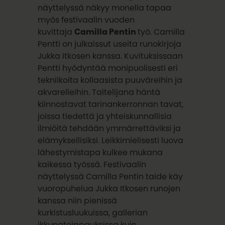
näyttelyssä näkyy monella tapaa
myös festivaalin vuoden
kuvittaja
Camilla Pentin
työ. Camilla
Pentti on julkaissut useita runokirjoja
Jukka Itkosen kanssa. Kuvituksissaan
Pentti hyödyntää monipuolisesti eri
tekniikoita kollaasista puuväreihin ja
akvarelleihin. Taitelijana häntä
kiinnostavat tarinankerronnan tavat,
joissa tiedettä ja yhteiskunnallisia
ilmiöitä tehdään ymmärrettäviksi ja
elämyksellisiksi. Leikkimielisesti luova
lähestymistapa kulkee mukana
kaikessa työssä. Festivaalin
näyttelyssä Camilla Pentin taide käy
vuoropuhelua Jukka Itkosen runojen
kanssa niin pienissä
kurkistusluukuissa, gallerian
ikkunateippauksissa kuin