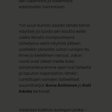
sen tukemista ja kokemista
edistävään toimintaan.
”On suuri kunnia saada tehdä tämä
näyttely ja tuoda sen kautta esille
Jukka Itkosta monipuolisena
taitelijana sekä näyttää jälleen
uusillekin yleisöille Jukan runojen ilo,
ihme ja kielellinen nerous. Jukan
runot ovat olleet meille koko
sanataideuramme ajan tosi tärkeitä
ja loputon inspiraation lähde”,
Lumottujen sanojen taiteelliset
suunnittelijat
Anna Anttonen
ja
Kati
Inkala
kertovat.
Varjoissa kukkiva auringon poika -