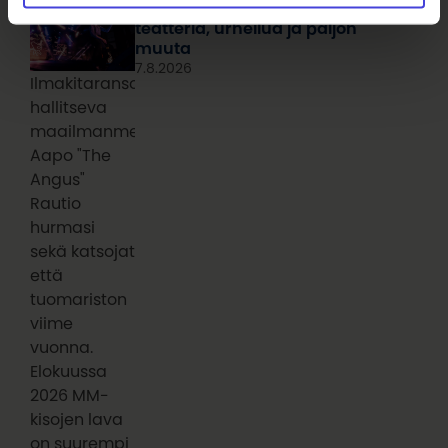
Elokuu sykkii festivaaleja,
teatteria, urheilua ja paljon
muuta
7.8.2026
Ilmakitaransoiton
hallitseva
maailmanmestari
Aapo "The
Angus"
Rautio
hurmasi
sekä katsojat
että
tuomariston
viime
vuonna.
Elokuussa
2026 MM-
kisojen lava
on suurempi