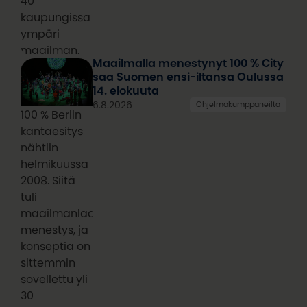
40
kaupungissa
ympäri
maailman.
Maailmalla menestynyt 100 % City
saa Suomen ensi-iltansa Oulussa
14. elokuuta
6.8.2026
Ohjelmakumppaneilta
100 % Berlin
kantaesitys
nähtiin
helmikuussa
2008. Siitä
tuli
maailmanlaajuinen
menestys, ja
konseptia on
sittemmin
sovellettu yli
30