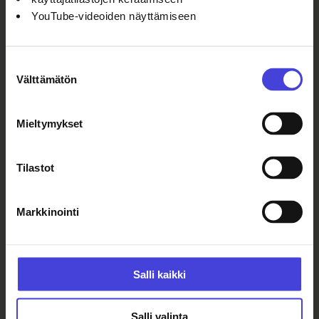
YouTube-videoiden näyttämiseen
Maaliskuun viimeisessä Valve2026
Culture Fridays -tapahtumassa
Suostumuksen
perjantaina 27.3. klo 17 nähdään
Välttämätön
valinta
Oulun taidekoulun oppilaiden Kiira
Karvosen ja Heli Lipposen
valtakunnallisessa Ramppikuume-
Mieltymykset
katselmuksessa palkittu näytelmä
Asiasta Kukkaruukkuun
. Näytelmä
Tilastot
yhdistää dialogia ja fyysistä teatteria
ja käsittelee ajankohtaisia aiheita
humoristisesti.
Markkinointi
Tapahtumasarja jatkuu koko vuoden
2026. Tervetuloa mukaan rentoihin
Salli kaikki
viikonlopun aloituksiin!
Salli valinta