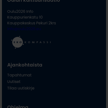
Oulun kulttuurisäätiö
Oulu2026 Info
Kauppurienkatu 10
Kauppakeskus Pekuri 2krs
info@oulu2026.eu
Ajankohtaista
Tapahtumat
Uutiset
Tilaa uutiskirje
Ohjelma