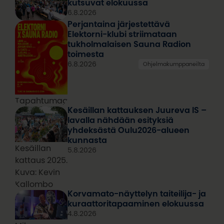
kutsuvat elokuussa
6.8.2026
Perjantaina järjestettävä
Elektorni-klubi striimataan
tukholmalaisen Sauna Radion
toimesta
6.8.2026
Ohjelmakumppaneilta
Tapahtumagrafiikka
Kesäillan kattauksen Juureva IS –
lavalla nähdään esityksiä
yhdeksästä Oulu2026-alueen
kunnasta
Kesäillan
5.8.2026
kattaus 2025.
Kuva: Kevin
Kallombo
Korvamato-näyttelyn taiteilija- ja
kuraattoritapaaminen elokuussa
4.8.2026