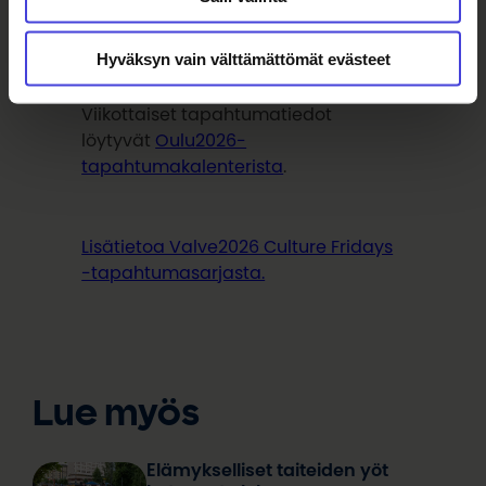
Hyväksyn vain välttämättömät evästeet
Viikottaiset tapahtumatiedot
löytyvät
Oulu2026-
tapahtumakalenterista
.
Lisätietoa Valve2026 Culture Fridays
-tapahtumasarjasta.
Lue myös
Elämykselliset taiteiden yöt