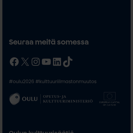
Seuraa meitä somessa
Facebook
X
Instagram
YouTube
LinkedIn
TikTok
#oulu2026 #kulttuuriilmastonmuutos