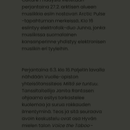
perjantaina 27.2. arktisen alueen
musiikkia esiin nostavan Arctic Pulse
-tapahtuman merkeissä. Klo 16
esiintyy elektrofolk-duo Junna, jonka
musiikissa suomalainen
kansanperinne yhdistyy elektronisen
musiikin eri tyyleihin.
Perjantaina 6.3. klo 16 Paljetin lavalla
nähdään Vuolle-opiston
yhteisötanssiteos
Miltä se tuntuu
.
Tanssitaiteilija Janita Rantasen
ohjaama esitys tarkastelee
kuolemaa ja surua rakkauden
ilmentyminä. Teos ja sitä seuraava
avoin keskustelu ovat osa Hyvän
mielen talon
Voice the Taboo
-