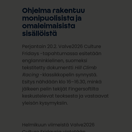
Ohjelma rakentuu
monipuolisista ja
omaleimaisista
sisällöistä
Perjantain 20.2. Valve2026 Culture
Fridays -tapahtumassa esitetään
englanninkielinen, suomeksi
tekstitetty dokumentti
Hill Climb
Racing
-klassikkopelin synnystä.
Esitys nähdään klo 16–16.30, minkä
jälkeen pelin tekijät Fingersoftilta
keskustelevat teoksesta ja vastaavat
yleisön kysymyksiin.
Helmikuun viimeistä Valve2026
Culture Fridaysia vietetään