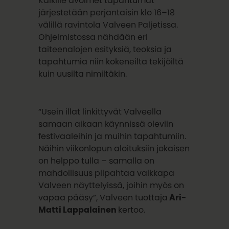
Kaikille avoimet tapahtumat
järjestetään perjantaisin klo 16–18
välillä ravintola Valveen Paljetissa.
Ohjelmistossa nähdään eri
taiteenalojen esityksiä, teoksia ja
tapahtumia niin kokeneilta tekijöiltä
kuin uusilta nimiltäkin.
“Usein illat linkittyvät Valveella
samaan aikaan käynnissä oleviin
festivaaleihin ja muihin tapahtumiin.
Näihin viikonlopun aloituksiin jokaisen
on helppo tulla – samalla on
mahdollisuus piipahtaa vaikkapa
Valveen näyttelyissä, joihin myös on
vapaa pääsy”, Valveen tuottaja
Ari-
Matti Lappalainen
kertoo.