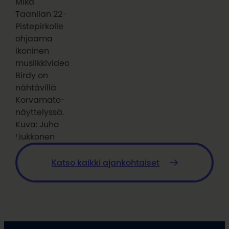
Mika
Taanilan 22-
Pistepirkolle
ohjaama
ikoninen
musiikkivideo
Birdy on
nähtävillä
Korvamato-
näyttelyssä.
Kuva: Juho
Liukkonen
Katso kaikki ajankohtaiset