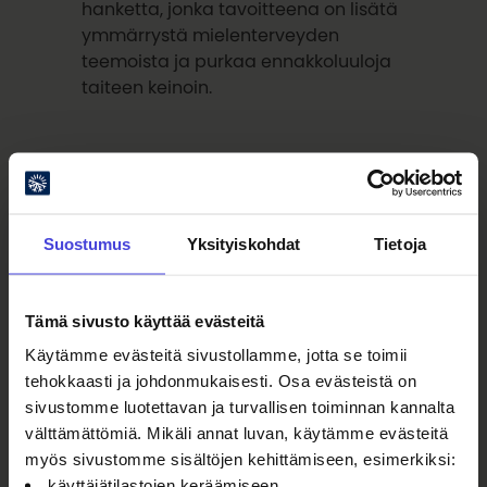
hanketta, jonka tavoitteena on lisätä
ymmärrystä mielenterveyden
teemoista ja purkaa ennakkoluuloja
taiteen keinoin.
Oulun Naisunionin kulttuuriviikkoon
liittyen perjantaina 13.3. Valve2026
Culture Fridays järjestetään
Suostumus
Yksityiskohdat
Tietoja
poikkeuksellisesti klo 17–19. Luvassa
on lähes ennalta-arvaamaton Open
Stage
Kauhun vallassa
. Seuraavana
Tämä sivusto käyttää evästeitä
perjantaina 20.3. klo 16 Valveen
Paljetissa virittäydytään Oulun
Käytämme evästeitä sivustollamme, jotta se toimii
Musiikkijuhlien tunnelmaan
tehokkaasti ja johdonmukaisesti. Osa evästeistä on
keskustelulla musiikinopetuksesta
sivustomme luotettavan ja turvallisen toiminnan kannalta
sekä Teuvo Pakkalan koulun 4B-
välttämättömiä. Mikäli annat luvan, käytämme evästeitä
luokan lauluryhmän esityksellä.
myös sivustomme sisältöjen kehittämiseen, esimerkiksi:
käyttäjätilastojen keräämiseen