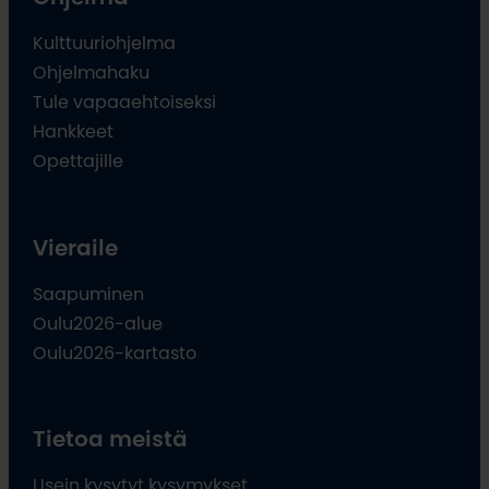
Kulttuuriohjelma
Ohjelmahaku
Tule vapaaehtoiseksi
Hankkeet
Opettajille
Vieraile
Saapuminen
Oulu2026-alue
Oulu2026-kartasto
Tietoa meistä
Usein kysytyt kysymykset