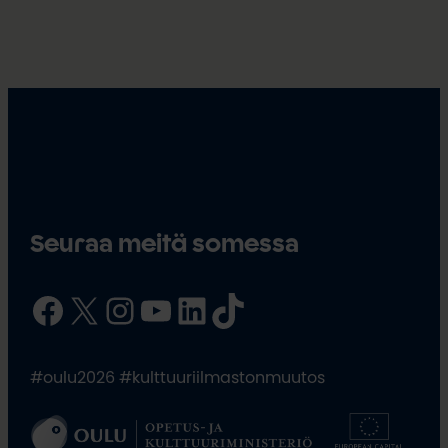
Seuraa meitä somessa
Facebook
X
Instagram
YouTube
LinkedIn
TikTok
#oulu2026 #kulttuuriilmastonmuutos