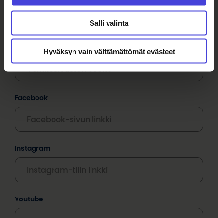
5. Linkit markkinointi- ja
myyntikanaviin
Salli valinta
Linkki verkkosivuille
Hyväksyn vain välttämättömät evästeet
Facebook
Instagram
Youtube