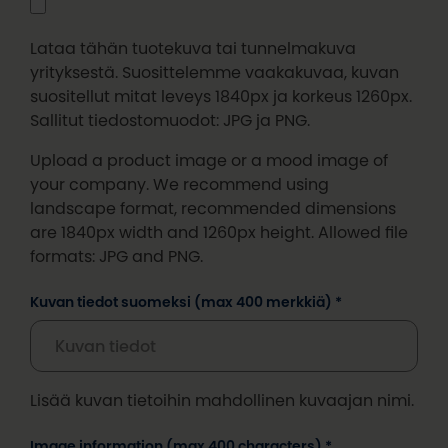
Lataa tähän tuotekuva tai tunnelmakuva
yrityksestä. Suosittelemme vaakakuvaa, kuvan
suositellut mitat leveys 1840px ja korkeus 1260px.
Sallitut tiedostomuodot: JPG ja PNG.
Upload a product image or a mood image of
your company. We recommend using
landscape format, recommended dimensions
are 1840px width and 1260px height. Allowed file
formats: JPG and PNG.
Kuvan tiedot suomeksi (max 400 merkkiä) *
Lisää kuvan tietoihin mahdollinen kuvaajan nimi.
Image information (max 400 characters) *