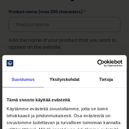
Product name (max 200 characters) *
Add the name of your product that you want to
appear on the website.
Product / service (max 600 characters)
Suostumus
Yksityiskohdat
Tietoja
Tämä sivusto käyttää evästeitä
Käytämme evästeitä sivustollamme, jotta se toimii
tehokkaasti ja johdonmukaisesti. Osa evästeistä on
sivustomme luotettavan ja turvallisen toiminnan kannalta
Describe your product or service briefly.