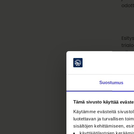
odot
Esity
trial
aikaa
työsk
työtä
histo
Murto
Suostumus
Murto
tulla
Tämä sivusto käyttää eväste
arvoa
ääni
Käytämme evästeitä sivustoll
luotettavan ja turvallisen t
sisältöjen kehittämiseen, esi
käyttäjätilastojen kerääm