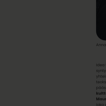
Anna
Idea 
synty
yhtei
teok
pääse
kult
Maun
joka 