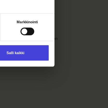
mi. Niinikään Oulussa
Markkinointi
kussionisti ja elektronisen
o:
”Elektronisen musiikin ja
ähtökohdalta musiikille. Tilan
kuin ajattomia affekteja, ja
unohdetun että uuden ja
Salli kaikki