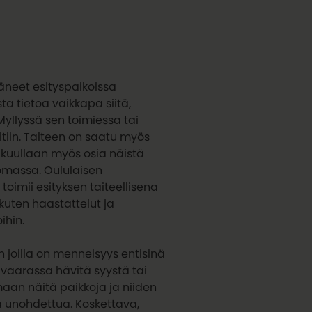
täneet esityspaikoissa
ta tietoa vaikkapa siitä,
yllyssä sen toimiessa tai
ltiin. Talteen on saatu myös
 kuullaan myös osia näistä
 lomassa. Oululaisen
oimii esityksen taiteellisena
kuten haastattelut ja
ihin.
in joilla on menneisyys entisinä
t vaarassa hävitä syystä tai
maan näitä paikkoja ja niiden
ä unohdettua. Koskettava,