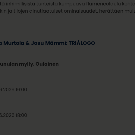
tä inhimillisistä tunteista kumpuava flamencolaulu koht
kin ja tilojen ainutlaatuiset ominaisuudet, herättäen muis
 Murtola & Josu Mämmi: TRIÁLOGO
unulan mylly, Oulainen
.6.2026 16:00
.6.2026 18:00