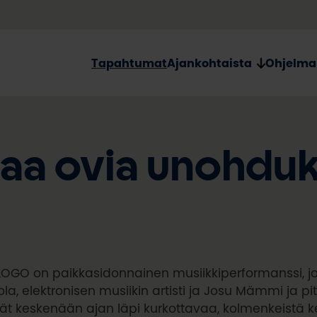
Tapahtumat
Ajankohtaista
Ohjelma
a ovia unohduksi
LOGO on paikkasidonnainen musiikkiperformanssi, j
la, elektronisen musiikin artisti ja Josu Mämmi ja pit
ät keskenään ajan läpi kurkottavaa, kolmenkeistä k