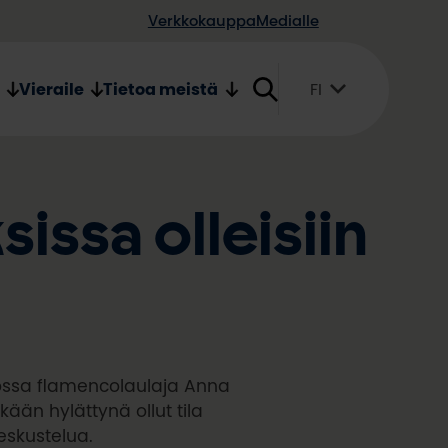
Verkkokauppa
Medialle
Vieraile
Tietoa meistä
FI
Suomi
English
Svenska
ssa olleisiin
ossa flamencolaulaja Anna
kään hylättynä ollut tila
eskustelua.