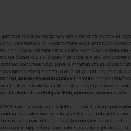
ilijat ovat teoksen tekoprosessin aikana etsineet – ja löy
ennelleitä henkilöitä. Haastattelut ovat antaneet arvokas
lainen tuoksu tai tunnelma vallitsi vanhassa Maunulan M
laisia ääniä kuului Toppilan siilossa kun siellä työskenne
attisia kertomuksia ja jopa kummitusjuttuja. Teoksessa
oista, niiden kertojien omilla äänillä kerrottuna, musiikin
kuvaaja
Janne-Pekka Mannisen
toteuttama valokuvaus t
entaationa. Kaikki projektin aikana syntyvä materiaali, 
kuvat tallennetaan
Pohjois-Pohjanmaan museon
arkisto
OGO-teos avaa ovia jo suljettuihin “välitiloihin”, paikkoih
isuuden työpaikkoina tai julkisina tiloina, mutta jotka ova
sta käytöstä poistettuina. Teos kutsuu yleisön kunnioitta
tämiä muistoja, kokemaan vielä kertaalleen jotain jo ehk