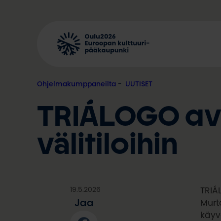
Siirry
sisältöön
Ohjelmakumppaneilta
, 
UUTISET
TRIÁLOGO ava
välitiloihin
19.5.2026
TRIÁ
Jaa
Murto
käyv