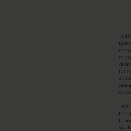
Taite
työsk
minkä
minkä
drama
tarin
valo
dokum
valo
TRIÁL
teoll
toise
sisäl