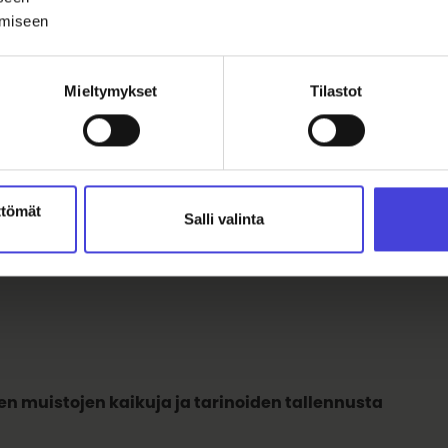
ämiseen
lan taiteellisena kumppanina teoksessa toimii Josu Mäm
Mieltymykset
Tilastot
nyt Josu Mämmi on monipuolinen säveltäjä, muusikko, per
kin artisti, äänisuunnittelija sekä dj ja tuottaja. Hän kerto
ncon kohtaaminen tuntuu kiehtovalta ja hedelmälliseltä l
a löydettävät konkreettiset äänet tuovat kokonaisuuteen 
 projektissa ollaan aina sekä jonkin vanhan ja melkein 
ttömät
Salli valinta
en äärellä.”
en muistojen kaikuja ja tarinoiden tallennusta