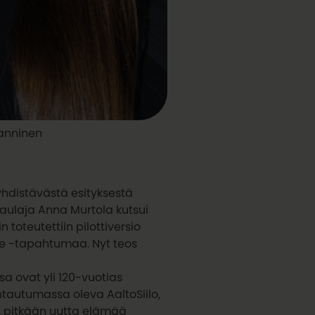
anninen
 yhdistävästä esityksestä
laulaja Anna Murtola kutsui
 toteutettiin pilottiversio
ce -tapahtumaa. Nyt teos
sa ovat yli 120-vuotias
ntautumassa oleva AaltoSiilo,
, pitkään uutta elämää