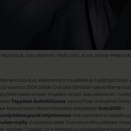
 Murtola & Josu Mämmi: TRIÁLOGO, kuva Janne-Pekka M
flamencolaulua, elektronista musiikkia ja hylättyjä tiloja
i jo vuonna 2024 jolloin Oulusta lähtöisin oleva flamenco
styöhön elektronisen musiikin artisti Josu Mämmin. Tuolloin
sesta
Toppilan AaltoSiilossa
, osana Post-Industrial Dan
e kasvamaan täysimittaiseksi esitykseksi
Oulu2026 -
tuuripääkaupunkiohjelmassa
. Esityspaikkoina kesäkuus
ulan mylly
Oulaisissa sekä Oulussa kulttuuritilaksi muu
on vanhan Toppila Oy:n tehtaan puuhakesiilona toiminut