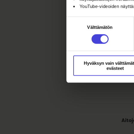
YouTube-videoiden näytt
Suostumuksen
Murto
Välttämätön
valinta
synty
musii
flame
kautt
tässä
Hyväksyn vain välttämä
evästeet
tuore
Aitoj