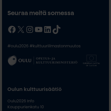
Seuraa meitä somessa
Facebook
X
Instagram
YouTube
LinkedIn
TikTok
#oulu2026 #kulttuuriilmastonmuutos
Oulun kulttuurisäätiö
Oulu2026 Info
Kauppurienkatu 10