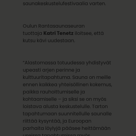
saunakeskustelufestivaalia varten.
Oulun Rantasaunaseuran
tuottaja
Katri Tenetz
iloitsee, että
kutsu kävi uudestaan.
”Alastomassa totuudessa yhdistyvät
upeasti arjen perinne ja
kulttuuritapahtuma. Sauna on meille
ennen kaikkea yhteisöllinen kokemus,
paikka rauhoittumiselle ja
kohtaamiselle – ja siksi se on myös
loistava alusta keskustelulle. Tarton
tapahtumaan suunnitellulle saunalle
riittää kysyntää, ja Euroopan
parhaita löylyjä pääsee heittämään
useissa tapahtumissa myös