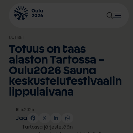
Siirry
sisältöön
UUTISET
Totuus on taas
alaston Tartossa –
Oulu2026 Sauna
keskustelufestivaalin
lippulaivana
16.5.2025
Jaa
Facebook
X
LinkedIn
WhatsApp
Tartossa järjestetään