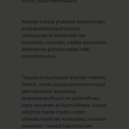
Kuva: Oulun Rantaseura
Alaston totuus yhdistää saunomisen
ja keskustelutapahtuman.
Vastaavaa ei tiettävästi ole
toteutettu muualla, vaikka saunoissa
sinänsä on puhuttu asiat halki
maailman sivu.
”Sauna on tunnetusti köyhän miehen
tohtori, mutta sauna parantaa myös
demokratiaa. Saunassa
keskustelukulttuuri on ystävällinen,
tasa-arvoinen ja kunnioittava. Sauna
näyttää meille mallia, miten
yhteiskunnallinen keskustelu voidaan
pelastaa”, toteaa tapahtuman