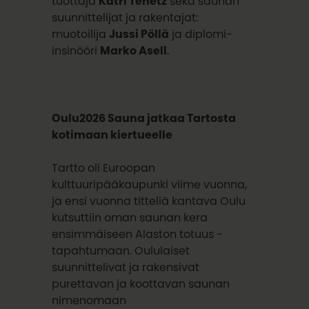
tuottaja
Katri Tenetz
sekä saunan
suunnittelijat ja rakentajat:
muotoilija
Jussi Pöllä
ja diplomi-
insinööri
Marko Asell
.
Oulu2026 Sauna jatkaa Tartosta
kotimaan kiertueelle
Tartto oli Euroopan
kulttuuripääkaupunki viime vuonna,
ja ensi vuonna titteliä kantava Oulu
kutsuttiin oman saunan kera
ensimmäiseen Alaston totuus -
tapahtumaan. Oululaiset
suunnittelivat ja rakensivat
purettavan ja koottavan saunan
nimenomaan