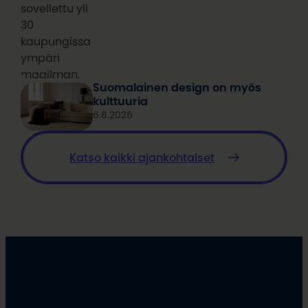
sovellettu yli
30
kaupungissa
ympäri
maailman.
Suomalainen design on myös
kulttuuria
6.8.2026
Katso kaikki ajankohtaiset