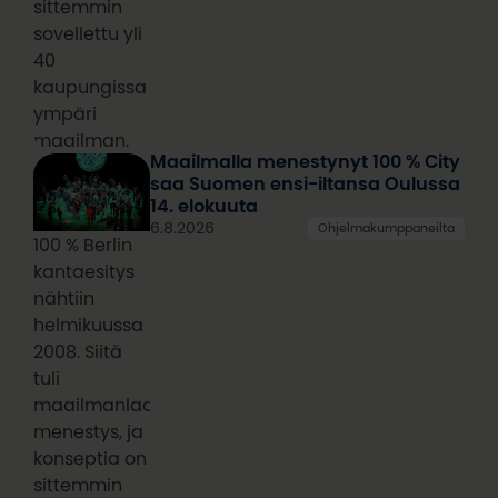
sittemmin
sovellettu yli
40
kaupungissa
ympäri
maailman.
Maailmalla menestynyt 100 % City
saa Suomen ensi-iltansa Oulussa
14. elokuuta
6.8.2026
Ohjelmakumppaneilta
100 % Berlin
kantaesitys
nähtiin
helmikuussa
2008. Siitä
tuli
maailmanlaajuinen
menestys, ja
konseptia on
sittemmin