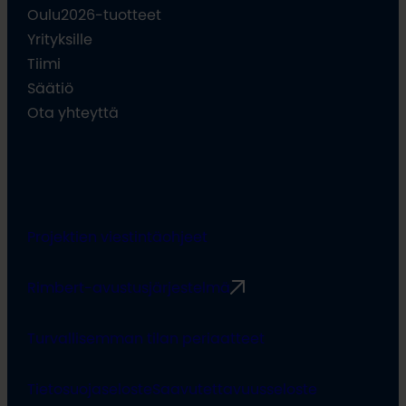
Oulu2026-tuotteet
Yrityksille
Tiimi
Säätiö
Ota yhteyttä
Projektien viestintäohjeet
Rimbert-avustusjärjestelmä
Turvallisemman tilan periaatteet
Tietosuojaseloste
Saavutettavuusseloste