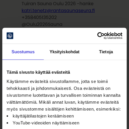
Tuiran Sauna Oulu 2026 -hanke
katri.tenetz@rantasaunaseura.fi
+358405135202
@Oulu2026Sauna
Alaston totuus -tapahtuma:
Suostumus
Yksityiskohdat
Tietoja
Hannele Valkeeniemi
Suomen Viron-Instituutti
hannele.valkeeniemi@finst.ee
Tämä sivusto käyttää evästeitä
+ 372 5688 6939
Käytämme evästeitä sivustollamme, jotta se toimii
tehokkaasti ja johdonmukaisesti. Osa evästeistä on
sivustomme luotettavan ja turvallisen toiminnan kannalta
välttämättömiä. Mikäli annat luvan, käytämme evästeitä
myös sivustomme sisältöjen kehittämiseen, esimerkiksi:
käyttäjätilastojen keräämiseen
YouTube-videoiden näyttämiseen