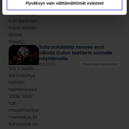
Hyväksyn vain välttämättömät evästeet
kisojen lava
on suurempi
kuin koskaan.
Kuva: Roosa-
Maria
Kauppi
Sata oululaista nousee ensi
viikolla Oulun teatterin suurelle
näyttämölle
6.8.2026
Ohjelmakumppaneilta
100 % Berlin
kantaesitys
nähtiin
helmikuussa
2008. Siitä
tuli
maailmanlaajuinen
menestys, ja
konseptia on