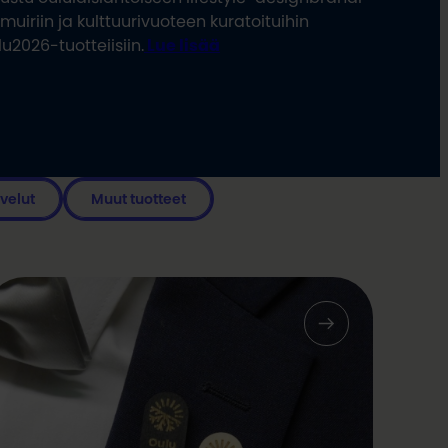
muiriin ja kulttuurivuoteen kuratoituihin
u2026-tuotteiisiin.
Lue lisää
velut
Muut tuotteet