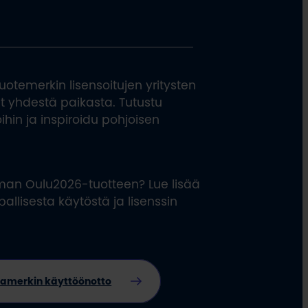
otemerkin lisensoitujen yritysten
ut yhdestä paikasta. Tutustu
öihin ja inspiroidu pohjoisen
man Oulu2026-tuotteen? Lue lisää
llisesta käytöstä ja lisenssin
aramerkin käyttöönotto