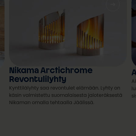
Nikama Arctichrome
A
Revontulilyhty
A
Kynttilälyhty saa revontulet elämään. Lyhty on
lu
käsin valmistettu suomalaisesta jaloteräksestä
s
Nikaman omalla tehtaalla Jäälissä.