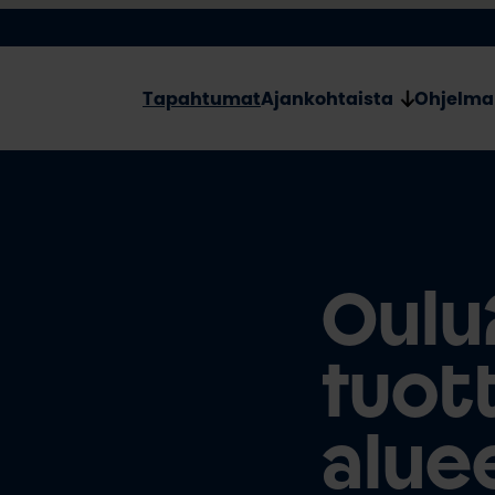
Tapahtumat
Ajankohtaista
Ohjelma
Oulu
tuot
alue