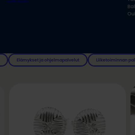
Bal
Oul
Elämykset ja ohjelmapalvelut
Liiketoiminnan pal