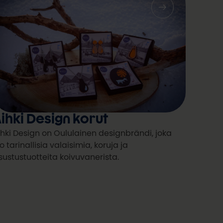
ihki Design korut
ihki Design on Oululainen designbrändi, joka
o tarinallisia valaisimia, koruja ja
isustustuotteita koivuvanerista.