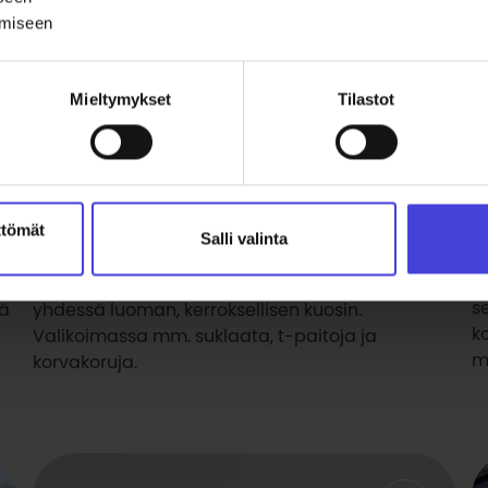
ämiseen
Mieltymykset
Tilastot
ttömät
Salli valinta
O
Mielestäni-tuotteet
P
y-
Mielestäni-tuotesarja tuo esiin oululaisten
s
kä
yhdessä luoman, kerroksellisen kuosin.
k
Valikoimassa mm. suklaata, t-paitoja ja
m
korvakoruja.