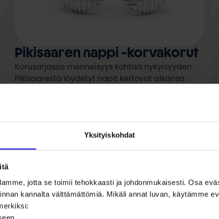
Pikisaaren nappi -korvakorut
Korusarjassa menneisyys kohtaa nykyisyyden.
Pikisaaresta löydetyt napit kertovat aikansa
pukeutumisesta ja Oulun kauppayhteyksistä.
O
K
Yksityiskohdat
m
a
itä
amme, jotta se toimii tehokkaasti ja johdonmukaisesti. Osa ev
oiminnan kannalta välttämättömiä. Mikäli annat luvan, käytämme
merkiksi:
iseen