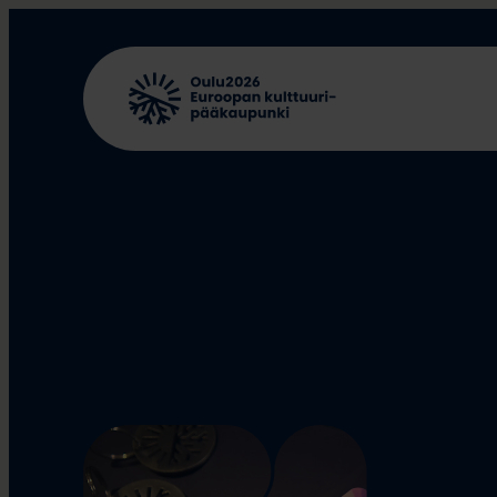
Siirry
sisältöön