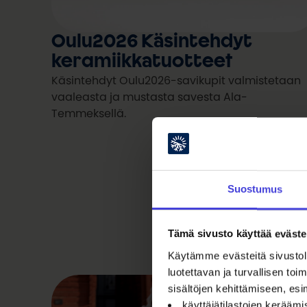
Oulu2026 Käsintehdyt
keramiikkatuotteet
Käsintehdyt Oulu2026-savikupit valmistetaan
vaaleasta ja mustasta savesta Ala-
Temmeksellä.
Suostumus
Tämä sivusto käyttää eväste
Käytämme evästeitä sivustoll
luotettavan ja turvallisen t
sisältöjen kehittämiseen, esi
käyttäjätilastojen kerääm