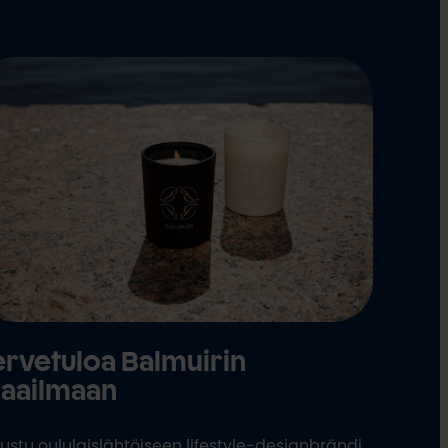
ervetuloa Balmuirin
aailmaan
ustu oululaislähtöiseen lifestyle-designbrändi