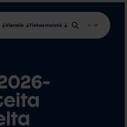
Verkkokauppa
Medialle
Vieraile
Tietoa meistä
FI
Suomi
English
Svenska
2026-
teita
elta