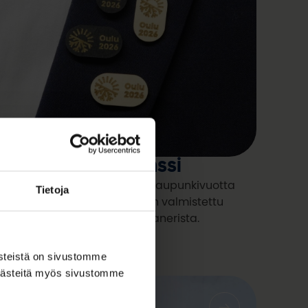
ulu2026-pukupinssi
anna Euroopan kulttuuripääkaupunkivuotta
Tietoja
ukanasi tyylillä. Pukupinssi on valmistettu
idosta suomalaisesta koivuvanerista.
ästeistä on sivustomme
 evästeitä myös sivustomme