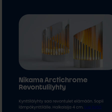
Nikama Arctichrome
Revontulilyhty
Kynttilälyhty saa revontulet elämään. Sopii
lämpökynttilälle. Halkaisija 4 cm.
Lue lisää