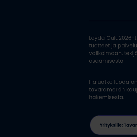
Löydä Oulu2026-tu
tuotteet ja palvel
valikoimaan, tekij
osaamisesta
Haluatko luoda o
tavaramerkin kaupa
hakemisesta.
Yrityksille: Tav