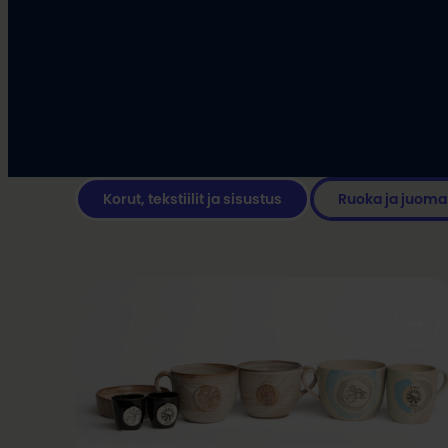
Korut, tekstiilit ja sisustus
Ruoka ja juoma