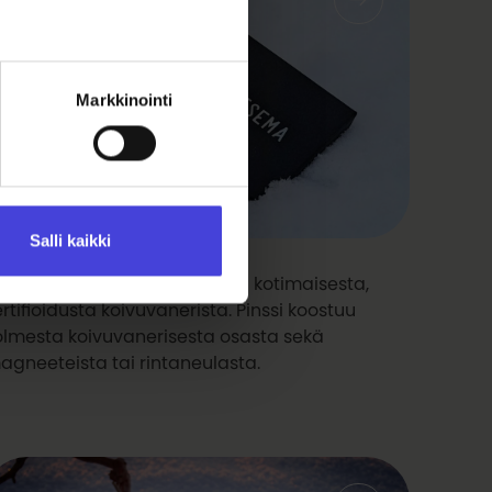
Markkinointi
Salli kaikki
ulu2026-pinssi
inssi on valmistettu käsityönä kotimaisesta,
ertifioidusta koivuvanerista. Pinssi koostuu
olmesta koivuvanerisesta osasta sekä
agneeteista tai rintaneulasta.