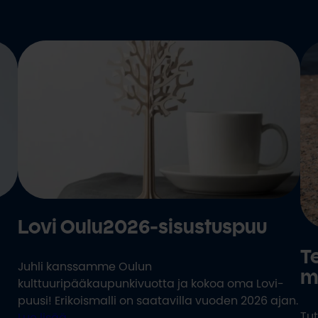
Lovi Oulu2026-sisustuspuu
T
Juhli kanssamme Oulun
m
kulttuuripääkaupunkivuotta ja kokoa oma Lovi-
puusi! Erikoismalli on saatavilla vuoden 2026 ajan.
Tut
Lue lisää