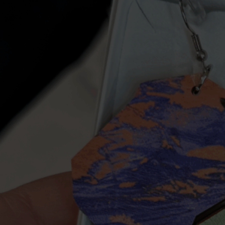
suklaata, t-paitoja,
sekä paperituotteit
Meistä
Tuotteita on myynn
toimipaikoissa.
Osuuskauppa Arina 
vapaaehtoistoimin
näkyy myös Oulu20
vaatetuksessa.
Seuraa
Arina.fi