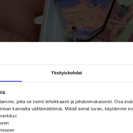
Yksityiskohdat
itä
amme, jotta se toimii tehokkaasti ja johdonmukaisesti. Osa ev
oiminnan kannalta välttämättömiä. Mikäli annat luvan, käytämme
merkiksi:
iseen
ämiseen