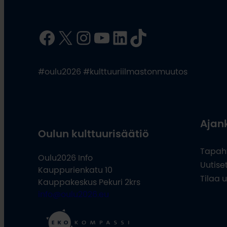
Facebook
X
Instagram
YouTube
LinkedIn
TikTok
#oulu2026 #kulttuuriilmastonmuutos
Ajan
Oulun kulttuurisäätiö
Tapah
Oulu2026 Info
Uutise
Kauppurienkatu 10
Tilaa u
Kauppakeskus Pekuri 2krs
info@oulu2026.eu