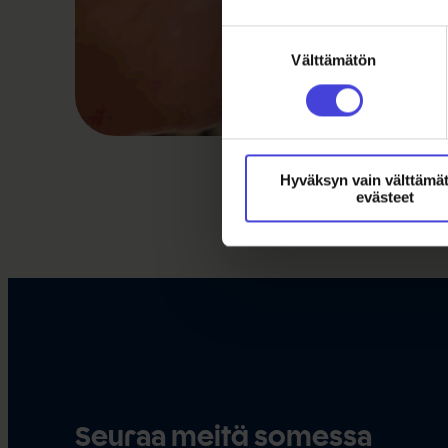
Suostumuksen
Välttämätön
valinta
Hyväksyn vain välttämä
evästeet
Seuraa meitä somessa