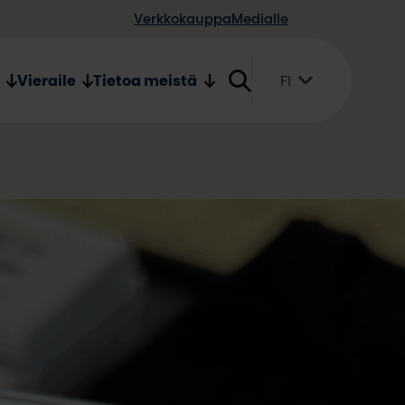
Verkkokauppa
Medialle
Vieraile
Tietoa meistä
FI
Suomi
English
Svenska
täni-tuotteet
, Oulu2026:n ja muotoilija Susanna
styön tuloksena syntynyt Mielestäni-
n oululaisten yhdessä luoman,
n, joka heijastaa kulttuuria, ympäristöä,
tä yhteisessä ajassa sekä tänään että
alikoimasta löytyy muun muassa