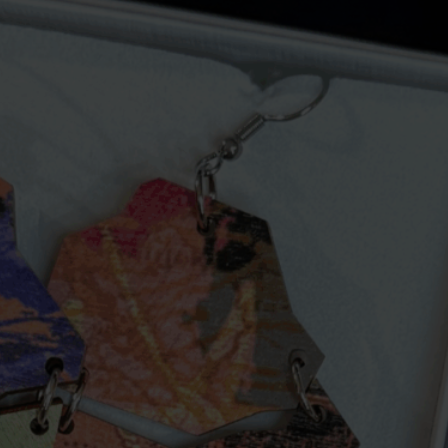
 korvakoruja, huiveja, kangaskasseja
a.
issä valikoiduissa Osuuskauppa Arinan
toimii kulttuuripääkaupunkivuoden
nan pääyhteistyökumppanina ja kuosi
26-vapaaehtoistoimijoiden