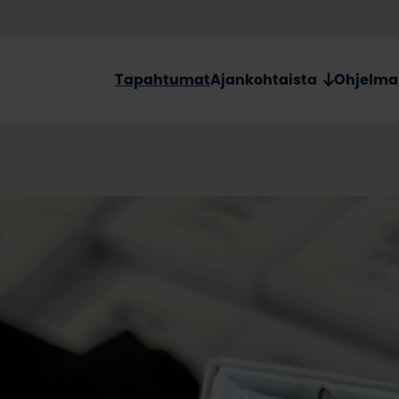
Tapahtumat
Ajankohtaista
Ohjelma
Mieles
Osuuskauppa Arinan
Sivosen designyhtei
tuotesarja tuo esii
kerroksellisen kuosi
muutosta ja yksilöi
tulevaisuudessa. V