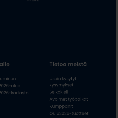
aile
Tietoa meistä
uminen
Usein kysytyt
kysymykset
2026-alue
Selkokieli
2026-kartasto
Avoimet työpaikat
Kumppanit
Oulu2026-tuotteet