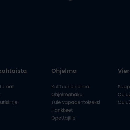
kohtaista
Ohjelma
Vier
tumat
Kulttuuriohjelma
Saap
t
Ohjelmahaku
Oulu
utiskirje
Tule vapaaehtoiseksi
Oulu
Hankkeet
Opettajille