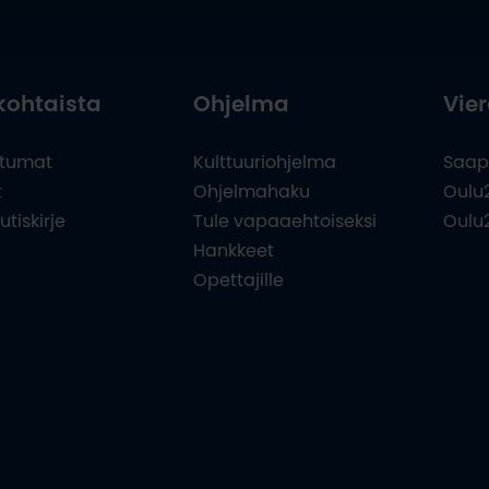
kohtaista
Ohjelma
Vier
tumat
Kulttuuriohjelma
Saap
t
Ohjelmahaku
Oulu
utiskirje
Tule vapaaehtoiseksi
Oulu
Hankkeet
Opettajille