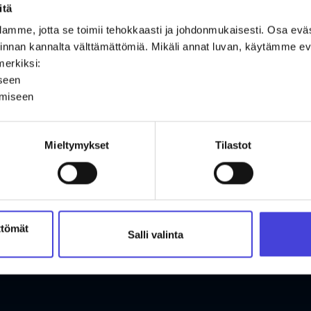
itä
2.9.2024
amme, jotta se toimii tehokkaasti ja johdonmukaisesti. Osa ev
oiminnan kannalta välttämättömiä. Mikäli annat luvan, käytämme
merkiksi:
iseen
ämiseen
Mieltymykset
Tilastot
ttömät
Salli valinta