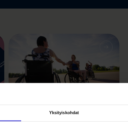
Me olemme kulttuuria-ideatyöpajat
Yksityiskohdat
syksyllä
ä