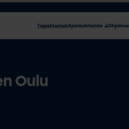
Tapahtumat
Ajankohtaista
Ohjelma
n Oulu