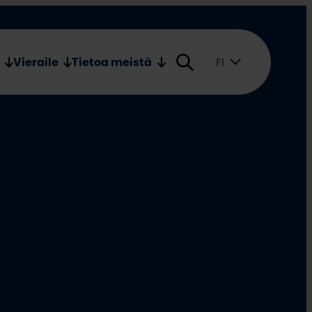
Verkkokauppa
Medialle
Vieraile
Tietoa meistä
FI
Suomi
English
Svenska