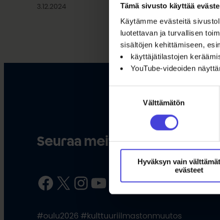
Tämä sivusto käyttää eväste
3.12.2024
Käytämme evästeitä sivustoll
luotettavan ja turvallisen t
sisältöjen kehittämiseen, esi
käyttäjätilastojen kerääm
YouTube-videoiden näytt
Suostumuksen
Välttämätön
valinta
Seuraa meitä somessa
Hyväksyn vain välttämä
evästeet
Facebook
X
Instagram
YouTube
LinkedIn
TikTok
#oulu2026 #kulttuuriilmastonmuutos