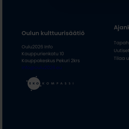
Ajan
Oulun kulttuurisäätiö
Tapah
Oulu2026 Info
Uutise
Kauppurienkatu 10
Tilaa u
Kauppakeskus Pekuri 2krs
info@oulu2026.eu