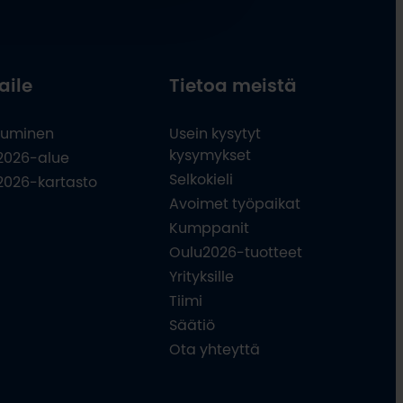
aile
Tietoa meistä
uminen
Usein kysytyt
kysymykset
2026-alue
Selkokieli
2026-kartasto
Avoimet työpaikat
Kumppanit
Oulu2026-tuotteet
Yrityksille
Tiimi
Säätiö
Ota yhteyttä