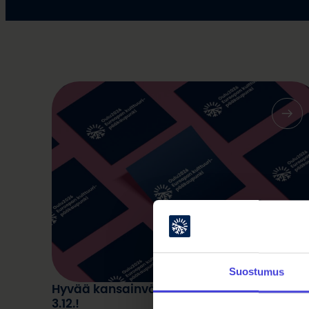
Suostumus
Hyvää kansainvälistä vammaisten päivä
3.12.!