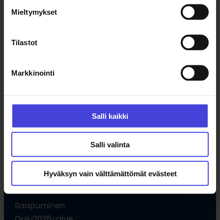
Tapahtumat
Mieltymykset
Uutiset
Tilaa uutiskirje
Tilastot
Ohjelma
Markkinointi
Kulttuuriohjelma
Ohjelmahaku
Salli kaikki
Tule vapaaehtoiseksi
Hankkeet
Salli valinta
Opettajille
Hyväksyn vain välttämättömät evästeet
Vieraile
Saapuminen
Oulu2026-alue