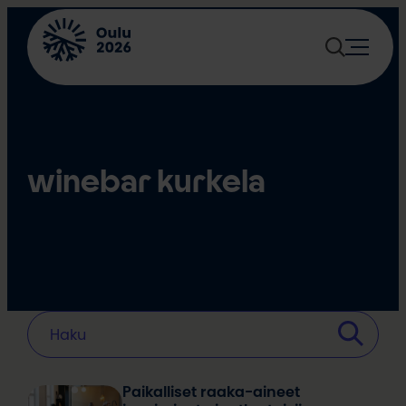
Siirry
sisältöön
winebar kurkela
Paikalliset raaka-aineet