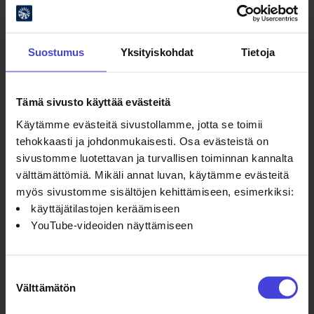
Suostumus
Yksityiskohdat
Tietoja
Tämä sivusto käyttää evästeitä
Oulun kulttuurisäätiö
Käytämme evästeitä sivustollamme, jotta se toimii
Oulu2026 Info
tehokkaasti ja johdonmukaisesti. Osa evästeistä on
Kauppurienkatu 10
sivustomme luotettavan ja turvallisen toiminnan kannalta
Kauppakeskus Pekuri 2krs
välttämättömiä. Mikäli annat luvan, käytämme evästeitä
info@oulu2026.eu
myös sivustomme sisältöjen kehittämiseen, esimerkiksi:
käyttäjätilastojen keräämiseen
YouTube-videoiden näyttämiseen
Suostumuksen
Välttämätön
valinta
Ajankohtaista