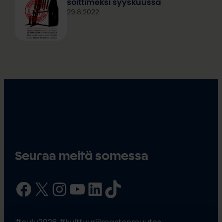
soittimeksi syyskuussa
29.8.2022
Seuraa meitä somessa
Facebook
X
Instagram
YouTube
LinkedIn
TikTok
#oulu2026 #kulttuuriilmastonmuutos