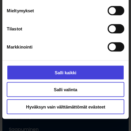
Mieltymykset
Tapahtumat
Uutiset
Tilaa uutiskirje
Tilastot
Markkinointi
Ohjelma
Kulttuuriohjelma
Ohjelmahaku
Salli kaikki
Tule vapaaehtoiseksi
Hankkeet
Salli valinta
Opettajille
Hyväksyn vain välttämättömät evästeet
Vieraile
Saapuminen