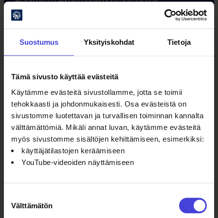
Suostumus
Yksityiskohdat
Tietoja
Tämä sivusto käyttää evästeitä
Oulun kulttuurisäätiö
Käytämme evästeitä sivustollamme, jotta se toimii
tehokkaasti ja johdonmukaisesti. Osa evästeistä on
Oulu2026 Info
sivustomme luotettavan ja turvallisen toiminnan kannalta
Kauppurienkatu 10
välttämättömiä. Mikäli annat luvan, käytämme evästeitä
Kauppakeskus Pekuri 2krs
myös sivustomme sisältöjen kehittämiseen, esimerkiksi:
info@oulu2026.eu
käyttäjätilastojen keräämiseen
YouTube-videoiden näyttämiseen
Suostumuksen
Välttämätön
valinta
Ajankohtaista