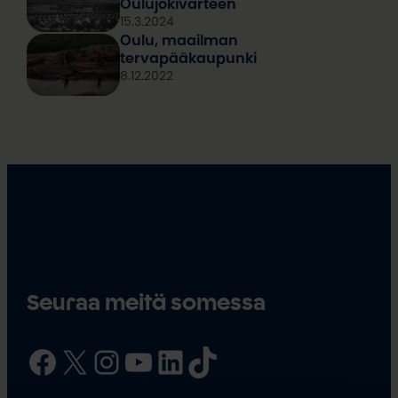
Oulujokivarteen
15.3.2024
Oulu, maailman
tervapääkaupunki
8.12.2022
Seuraa meitä somessa
Facebook
X
Instagram
YouTube
LinkedIn
TikTok