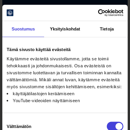
#oulu2026 #kulttuuriilmastonmuutos
Suostumus
Yksityiskohdat
Tietoja
Tämä sivusto käyttää evästeitä
Oulun kulttuurisäätiö
Käytämme evästeitä sivustollamme, jotta se toimii
tehokkaasti ja johdonmukaisesti. Osa evästeistä on
Oulu2026 Info
sivustomme luotettavan ja turvallisen toiminnan kannalta
Kauppurienkatu 10
välttämättömiä. Mikäli annat luvan, käytämme evästeitä
Kauppakeskus Pekuri 2krs
myös sivustomme sisältöjen kehittämiseen, esimerkiksi:
info@oulu2026.eu
käyttäjätilastojen keräämiseen
YouTube-videoiden näyttämiseen
Suostumuksen
Välttämätön
valinta