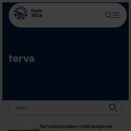
Siirry
sisältöön
terva
Tervatarinoiden reitti laajenee