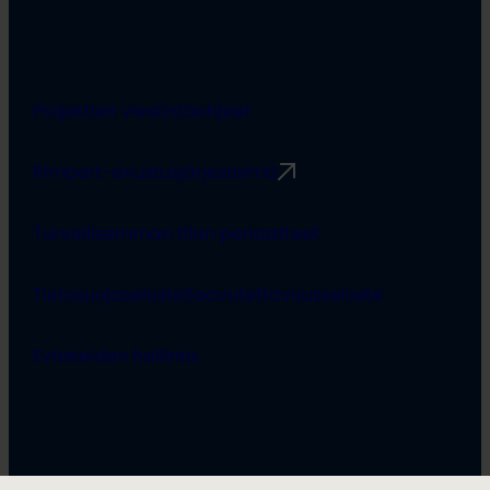
Projektien viestintäohjeet
Rimbert-avustusjärjestelmä
Turvallisemman tilan periaatteet
Tietosuojaseloste
Saavutettavuusseloste
Evästeiden hallinta