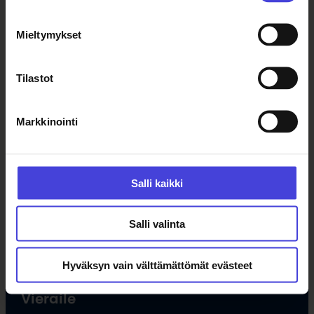
Ajankohtaista
Mieltymykset
Tapahtumat
Uutiset
Tilastot
Tilaa uutiskirje
Markkinointi
Ohjelma
Kulttuuriohjelma
Salli kaikki
Ohjelmahaku
Tule vapaaehtoiseksi
Salli valinta
Hankkeet
Opettajille
Hyväksyn vain välttämättömät evästeet
Vieraile