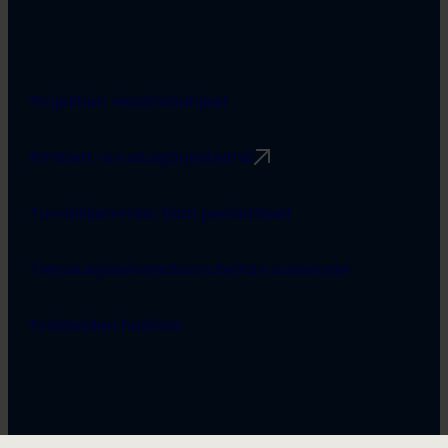
Projektien viestintäohjeet
Rimbert-avustusjärjestelmä
Turvallisemman tilan periaatteet
Tietosuojaseloste
Saavutettavuusseloste
Evästeiden hallinta