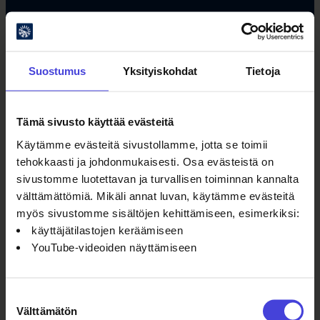
#oulu2026 #kulttuuriilmastonmuutos
Suostumus
Yksityiskohdat
Tietoja
Tämä sivusto käyttää evästeitä
Oulun kulttuurisäätiö
Käytämme evästeitä sivustollamme, jotta se toimii
tehokkaasti ja johdonmukaisesti. Osa evästeistä on
Oulu2026 Info
sivustomme luotettavan ja turvallisen toiminnan kannalta
Kauppurienkatu 10
välttämättömiä. Mikäli annat luvan, käytämme evästeitä
Kauppakeskus Pekuri 2krs
myös sivustomme sisältöjen kehittämiseen, esimerkiksi:
info@oulu2026.eu
käyttäjätilastojen keräämiseen
YouTube-videoiden näyttämiseen
Suostumuksen
Välttämätön
valinta