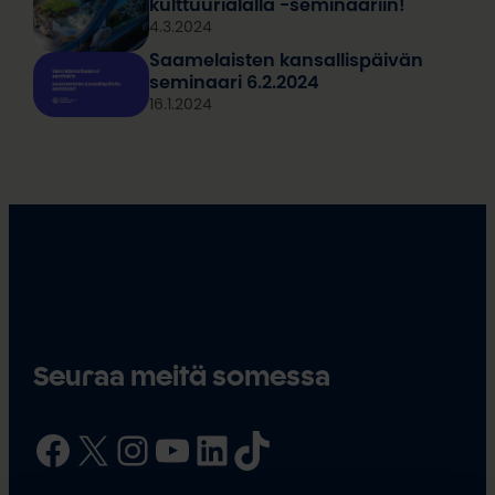
kulttuurialalla -seminaariin!
4.3.2024
Saamelaisten kansallispäivän
seminaari 6.2.2024
16.1.2024
Seuraa meitä somessa
Facebook
X
Instagram
YouTube
LinkedIn
TikTok