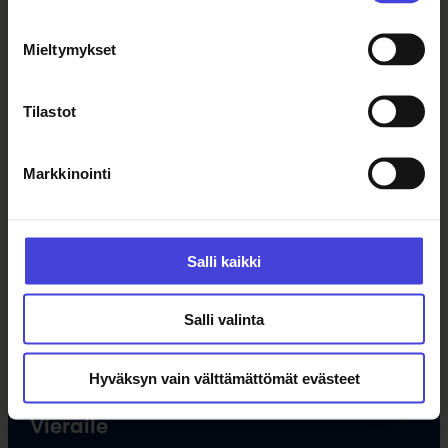
Ajankohtaista
Mieltymykset
Tapahtumat
Uutiset
Tilastot
Tilaa uutiskirje
Markkinointi
Ohjelma
Kulttuuriohjelma
Salli kaikki
Ohjelmahaku
Tule vapaaehtoiseksi
Salli valinta
Hankkeet
Opettajille
Hyväksyn vain välttämättömät evästeet
Vieraile