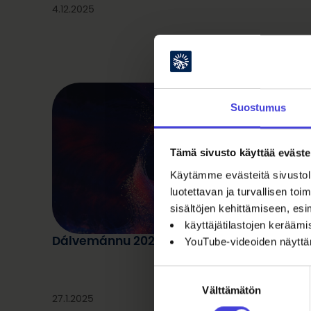
4.12.2025
Suostumus
Tämä sivusto käyttää eväste
Käytämme evästeitä sivustoll
luotettavan ja turvallisen t
sisältöjen kehittämiseen, esi
käyttäjätilastojen kerääm
Dálvemánnu 2025
YouTube-videoiden näytt
Suostumuksen
Välttämätön
valinta
27.1.2025