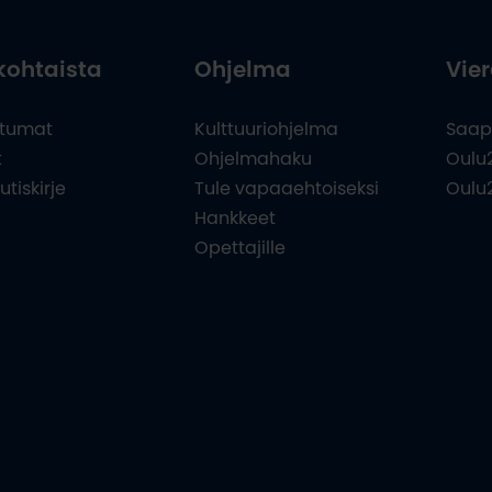
kohtaista
Ohjelma
Vier
tumat
Kulttuuriohjelma
Saap
t
Ohjelmahaku
Oulu
utiskirje
Tule vapaaehtoiseksi
Oulu
Hankkeet
Opettajille