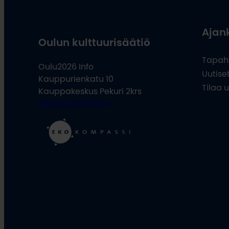
Ajan
Oulun kulttuurisäätiö
Tapah
Oulu2026 Info
Uutise
Kauppurienkatu 10
Tilaa u
Kauppakeskus Pekuri 2krs
info@oulu2026.eu