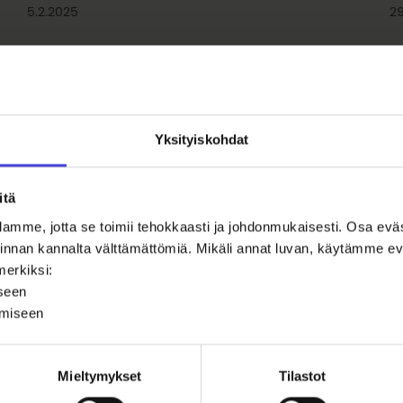
5.2.2025
29
Yksityiskohdat
itä
amme, jotta se toimii tehokkaasti ja johdonmukaisesti. Osa ev
oiminnan kannalta välttämättömiä. Mikäli annat luvan, käytämme
merkiksi:
iseen
S
ämiseen
6
Nu lahka dat mii guhkkin – Saavutettava
saamelainen kulttuuriperintö
Mieltymykset
Tilastot
4.9.2024
16