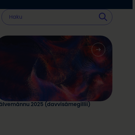
álvemánnu 2025 (davvisámegillii)