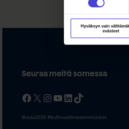
Hyväksyn vain välttämä
evästeet
Seuraa meitä somessa
Facebook
X
Instagram
YouTube
LinkedIn
TikTok
#oulu2026 #kulttuuriilmastonmuutos