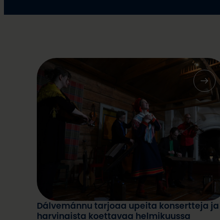
Dálvemánnu tarjoaa upeita konsertteja ja
harvinaista koettavaa helmikuussa