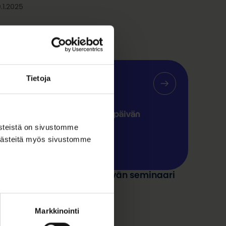
.1.2025
Tietoja
ästeistä on sivustomme
 evästeitä myös sivustomme
aamelaisten kansallispäivän seminaari
.2.2024
Markkinointi
.1.2024