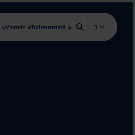
Verkkokauppa
Medialle
Vieraile
Tietoa meistä
FI
Suomi
English
Svenska