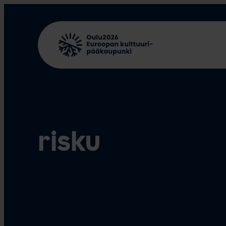
Siirry
sisältöön
risku