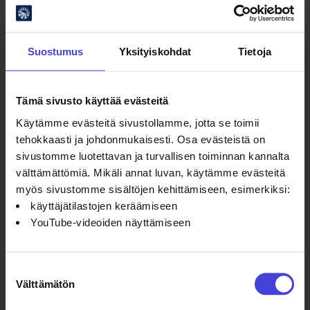
Suostumus
Yksityiskohdat
Tietoja
Tämä sivusto käyttää evästeitä
Oulun kulttuurisäätiö
Käytämme evästeitä sivustollamme, jotta se toimii
Oulu2026 Info
tehokkaasti ja johdonmukaisesti. Osa evästeistä on
Kauppurienkatu 10
sivustomme luotettavan ja turvallisen toiminnan kannalta
Kauppakeskus Pekuri 2krs
välttämättömiä. Mikäli annat luvan, käytämme evästeitä
info@oulu2026.eu
myös sivustomme sisältöjen kehittämiseen, esimerkiksi:
käyttäjätilastojen keräämiseen
YouTube-videoiden näyttämiseen
Suostumuksen
Välttämätön
valinta
Ajankohtaista