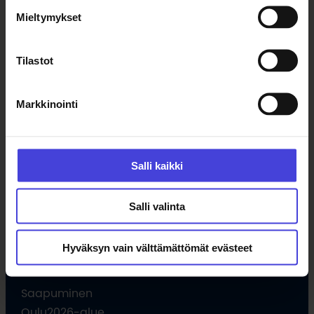
Tapahtumat
Mieltymykset
Uutiset
Tilaa uutiskirje
Tilastot
Ohjelma
Markkinointi
Kulttuuriohjelma
Ohjelmahaku
Salli kaikki
Tule vapaaehtoiseksi
Hankkeet
Salli valinta
Opettajille
Hyväksyn vain välttämättömät evästeet
Vieraile
Saapuminen
Oulu2026-alue