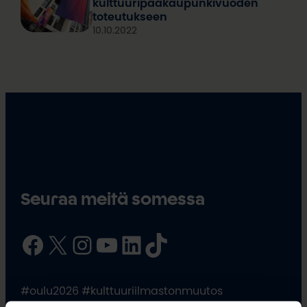
kulttuuripääkaupunkivuoden
toteutukseen
10.10.2022
Seuraa meitä somessa
Facebook
X
Instagram
YouTube
LinkedIn
TikTok
#oulu2026 #kulttuuriilmastonmuutos