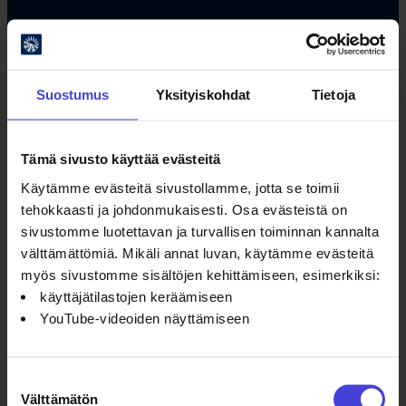
#oulu2026 #kulttuuriilmastonmuutos
Suostumus
Yksityiskohdat
Tietoja
Tämä sivusto käyttää evästeitä
Käytämme evästeitä sivustollamme, jotta se toimii
Oulun kulttuurisäätiö
tehokkaasti ja johdonmukaisesti. Osa evästeistä on
sivustomme luotettavan ja turvallisen toiminnan kannalta
Oulu2026 Info
välttämättömiä. Mikäli annat luvan, käytämme evästeitä
Kauppurienkatu 10
myös sivustomme sisältöjen kehittämiseen, esimerkiksi:
Kauppakeskus Pekuri 2krs
käyttäjätilastojen keräämiseen
info@oulu2026.eu
YouTube-videoiden näyttämiseen
Suostumuksen
Välttämätön
valinta