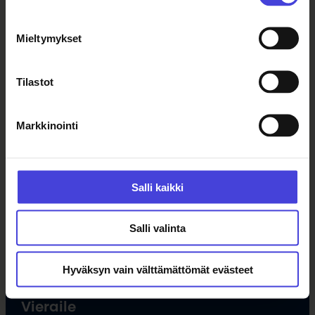
Ajankohtaista
Mieltymykset
Tapahtumat
Uutiset
Tilastot
Tilaa uutiskirje
Markkinointi
Ohjelma
Kulttuuriohjelma
Salli kaikki
Ohjelmahaku
Tule vapaaehtoiseksi
Salli valinta
Hankkeet
Opettajille
Hyväksyn vain välttämättömät evästeet
Vieraile