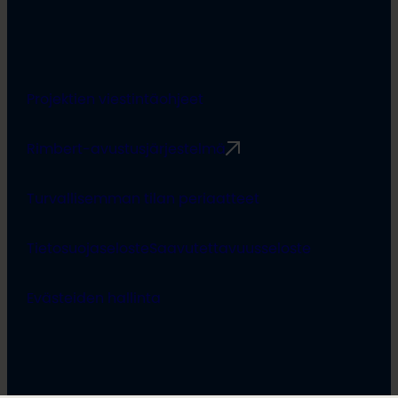
Projektien viestintäohjeet
Rimbert-avustusjärjestelmä
Turvallisemman tilan periaatteet
Tietosuojaseloste
Saavutettavuusseloste
Evästeiden hallinta