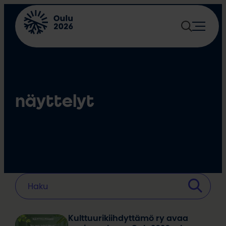
Siirry
sisältöön
näyttelyt
Kulttuurikiihdyttämö ry avaa