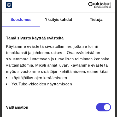
Suostumus
Yksityiskohdat
Tietoja
Tämä sivusto käyttää evästeitä
Oulun kulttuurisäätiö
Käytämme evästeitä sivustollamme, jotta se toimii
Oulu2026 Info
tehokkaasti ja johdonmukaisesti. Osa evästeistä on
Kauppurienkatu 10
sivustomme luotettavan ja turvallisen toiminnan kannalta
Kauppakeskus Pekuri 2krs
välttämättömiä. Mikäli annat luvan, käytämme evästeitä
info@oulu2026.eu
myös sivustomme sisältöjen kehittämiseen, esimerkiksi:
käyttäjätilastojen keräämiseen
YouTube-videoiden näyttämiseen
Suostumuksen
Välttämätön
valinta
Ajankohtaista