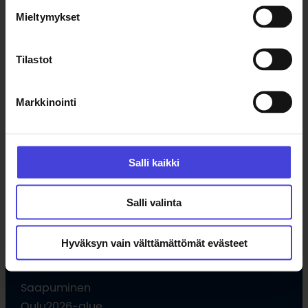
Tapahtumat
Mieltymykset
Uutiset
Tilaa uutiskirje
Tilastot
Ohjelma
Markkinointi
Kulttuuriohjelma
Ohjelmahaku
Salli kaikki
Tule vapaaehtoiseksi
Hankkeet
Salli valinta
Opettajille
Hyväksyn vain välttämättömät evästeet
Vieraile
Saapuminen
Oulu2026-alue