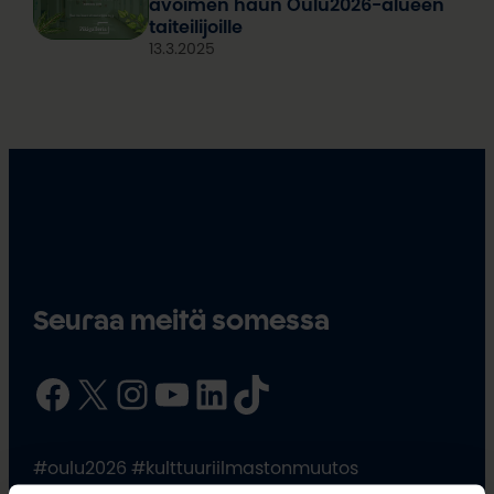
avoimen haun Oulu2026-alueen
taiteilijoille
13.3.2025
Seuraa meitä somessa
Facebook
X
Instagram
YouTube
LinkedIn
TikTok
#oulu2026 #kulttuuriilmastonmuutos