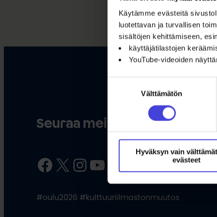
Käytämme evästeitä sivustoll
luotettavan ja turvallisen t
sisältöjen kehittämiseen, esi
käyttäjätilastojen kerääm
YouTube-videoiden näytt
Suostumuksen
Välttämätön
valinta
Seuraa meitä somessa
Hyväksyn vain välttämä
Facebook
X
Instagram
YouTube
LinkedIn
TikTok
evästeet
#oulu2026 #kulttuuriilmastonmuutos