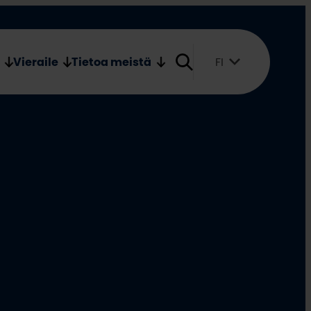
Verkkokauppa
Medialle
Vieraile
Tietoa meistä
FI
Suomi
English
Svenska