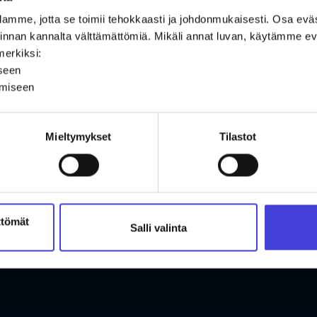
amme, jotta se toimii tehokkaasti ja johdonmukaisesti. Osa ev
oiminnan kannalta välttämättömiä. Mikäli annat luvan, käytämme
merkiksi:
iseen
ämiseen
Mieltymykset
Tilastot
ttömät
Salli valinta