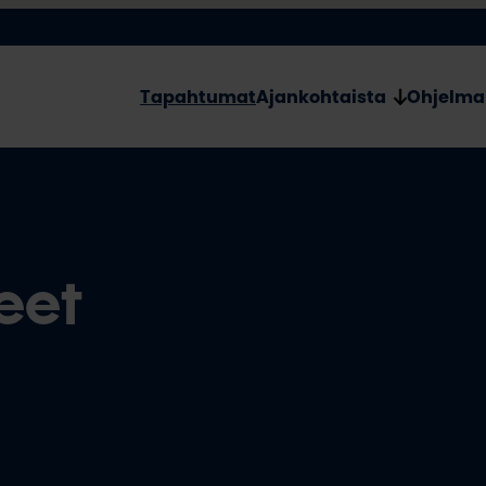
Tapahtumat
Ajankohtaista
Ohjelma
eet