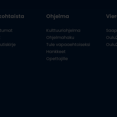
kohtaista
Ohjelma
Vier
tumat
Kulttuuriohjelma
Saap
t
Ohjelmahaku
Oulu
utiskirje
Tule vapaaehtoiseksi
Oulu
Hankkeet
Opettajille