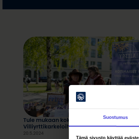
Suostumus
Tule mukaan koko perheen
Villiyrttikarkeloihin 8.6.2024!
20.5.2024
Tämä sivusto käyttää eväste