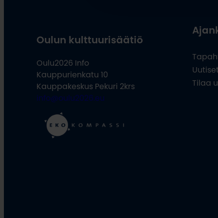
Ajan
Oulun kulttuurisäätiö
Tapah
Oulu2026 Info
Uutise
Kauppurienkatu 10
Tilaa u
Kauppakeskus Pekuri 2krs
info@oulu2026.eu