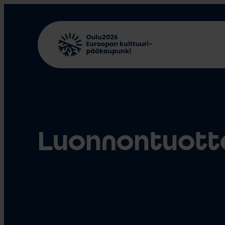
Siirry
sisältöön
Luonnontuott