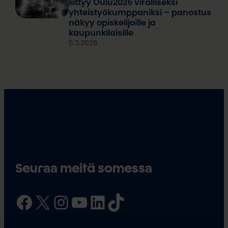
liittyy Oulu2026 viralliseksi
yhteistyökumppaniksi – panostus
näkyy opiskelijoille ja
kaupunkilaisille
5.2.2026
Seuraa meitä somessa
Facebook
X
Instagram
YouTube
LinkedIn
TikTok