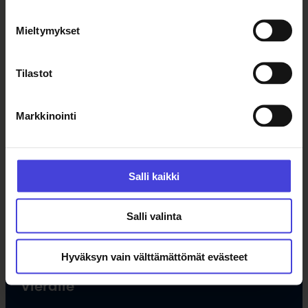
Ajankohtaista
Mieltymykset
Tapahtumat
Uutiset
Tilastot
Tilaa uutiskirje
Markkinointi
Ohjelma
Kulttuuriohjelma
Salli kaikki
Ohjelmahaku
Tule vapaaehtoiseksi
Hankkeet
Salli valinta
Opettajille
Hyväksyn vain välttämättömät evästeet
Vieraile