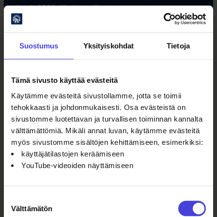
#oulu2026 #kulttuuriilmastonmuutos
Suostumus
Yksityiskohdat
Tietoja
Tämä sivusto käyttää evästeitä
Oulun kulttuurisäätiö
Käytämme evästeitä sivustollamme, jotta se toimii
tehokkaasti ja johdonmukaisesti. Osa evästeistä on
Oulu2026 Info
sivustomme luotettavan ja turvallisen toiminnan kannalta
Kauppurienkatu 10
välttämättömiä. Mikäli annat luvan, käytämme evästeitä
Kauppakeskus Pekuri 2krs
myös sivustomme sisältöjen kehittämiseen, esimerkiksi:
info@oulu2026.eu
käyttäjätilastojen keräämiseen
YouTube-videoiden näyttämiseen
Suostumuksen
Välttämätön
valinta