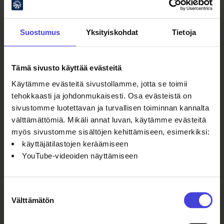
Suostumus
Yksityiskohdat
Tietoja
Oulun kulttuurisäätiö
Tämä sivusto käyttää evästeitä
Käytämme evästeitä sivustollamme, jotta se toimii
Oulu2026 Info
tehokkaasti ja johdonmukaisesti. Osa evästeistä on
Kauppurienkatu 10
sivustomme luotettavan ja turvallisen toiminnan kannalta
Kauppakeskus Pekuri 2krs
välttämättömiä. Mikäli annat luvan, käytämme evästeitä
info@oulu2026.eu
myös sivustomme sisältöjen kehittämiseen, esimerkiksi:
käyttäjätilastojen keräämiseen
YouTube-videoiden näyttämiseen
Suostumuksen
Ajankohtaista
Välttämätön
valinta
Tapahtumat