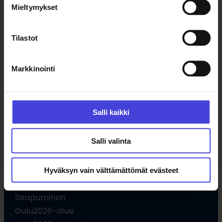
Mieltymykset
Uutiset
Tilaa uutiskirje
Tilastot
Ohjelma
Markkinointi
Kulttuuriohjelma
Ohjelmahaku
Tule vapaaehtoiseksi
Salli kaikki
Hankkeet
Opettajille
Salli valinta
Hyväksyn vain välttämättömät evästeet
Vieraile
Saapuminen
Oulu2026-alue