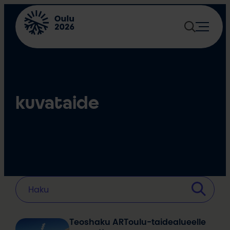
Siirry
sisältöön
kuvataide
Teoshaku ARToulu-taidealueelle