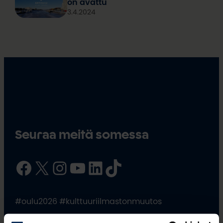
on avattu
3.4.2024
Seuraa meitä somessa
Facebook
X
Instagram
YouTube
LinkedIn
TikTok
#oulu2026 #kulttuuriilmastonmuutos