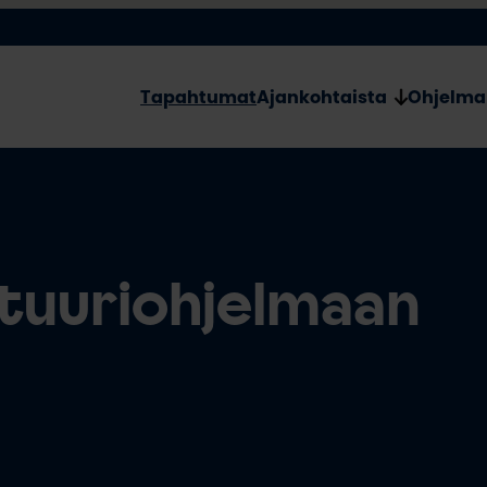
Tapahtumat
Ajankohtaista
Ohjelma
ttuuriohjelmaan