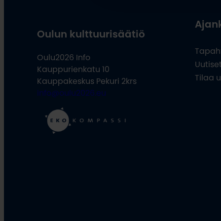
Ajan
Oulun kulttuurisäätiö
Tapah
Oulu2026 Info
Uutise
Kauppurienkatu 10
Tilaa u
Kauppakeskus Pekuri 2krs
info@oulu2026.eu