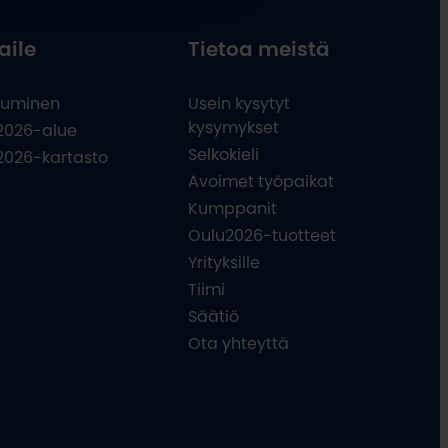
aile
Tietoa meistä
uminen
Usein kysytyt
kysymykset
2026-alue
Selkokieli
2026-kartasto
Avoimet työpaikat
Kumppanit
Oulu2026-tuotteet
Yrityksille
Tiimi
Säätiö
Ota yhteyttä