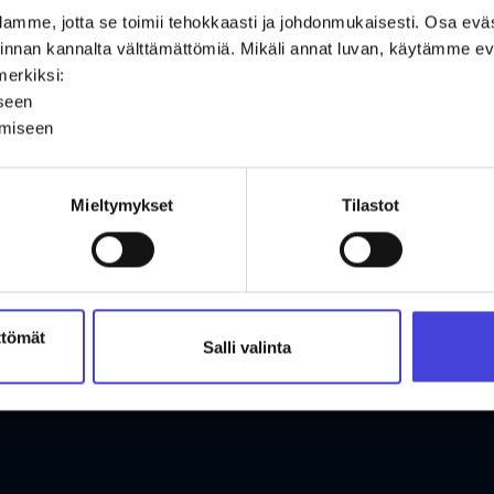
amme, jotta se toimii tehokkaasti ja johdonmukaisesti. Osa ev
oiminnan kannalta välttämättömiä. Mikäli annat luvan, käytämme
merkiksi:
iseen
ämiseen
Mieltymykset
Tilastot
ttömät
Salli valinta