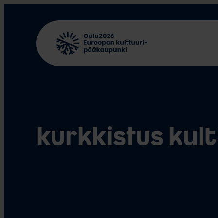
Siirry
sisältöön
kurkkistus kul