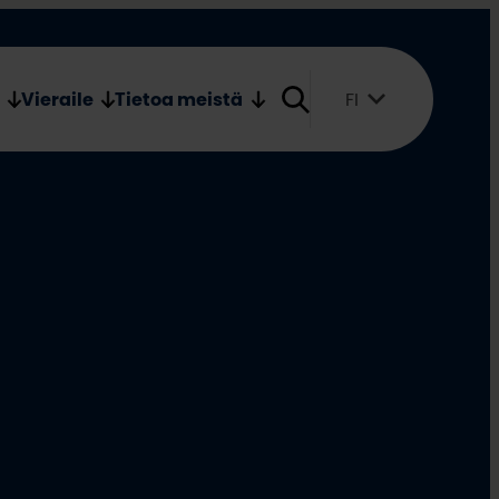
Verkkokauppa
Medialle
Vieraile
Tietoa meistä
FI
Suomi
English
Svenska