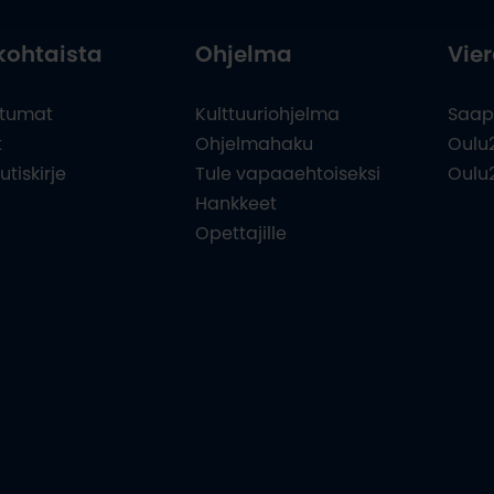
kohtaista
Ohjelma
Vier
tumat
Kulttuuriohjelma
Saap
t
Ohjelmahaku
Oulu
utiskirje
Tule vapaaehtoiseksi
Oulu
Hankkeet
Opettajille