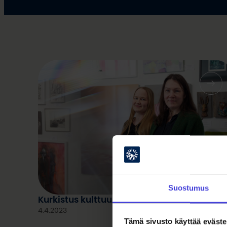
Suostumus
Kurkistus kulttuuriohjelmaan: Exploring AR
4.4.2023
Tämä sivusto käyttää eväste