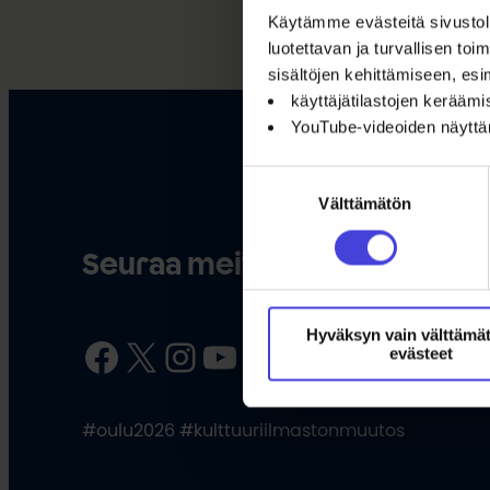
Käytämme evästeitä sivustoll
luotettavan ja turvallisen t
sisältöjen kehittämiseen, esi
käyttäjätilastojen kerääm
YouTube-videoiden näytt
Suostumuksen
Välttämätön
valinta
Seuraa meitä somessa
Hyväksyn vain välttämä
Facebook
X
Instagram
YouTube
LinkedIn
TikTok
evästeet
#oulu2026 #kulttuuriilmastonmuutos