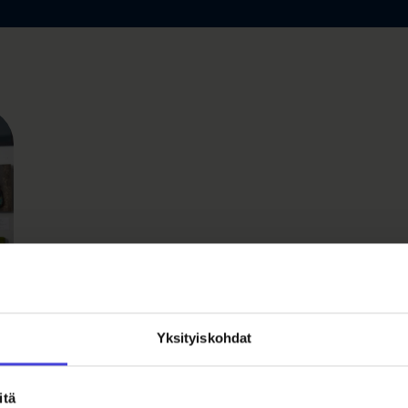
Yksityiskohdat
T
itä