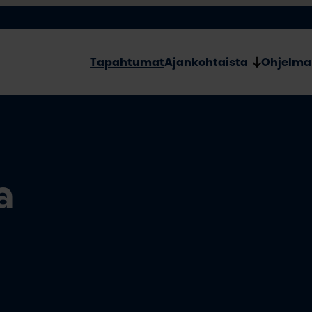
Tapahtumat
Ajankohtaista
Ohjelma
a