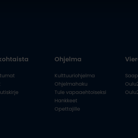
kohtaista
Ohjelma
Vier
tumat
Kulttuuriohjelma
Saap
t
Ohjelmahaku
Oulu
utiskirje
Tule vapaaehtoiseksi
Oulu
Hankkeet
Opettajille