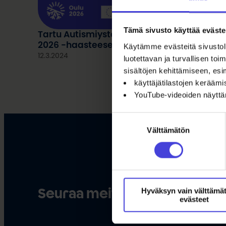
Tämä sivusto käyttää eväste
Tartu Autismiystävällinen kulttuuritoimija
2026 -haasteeseen!
Käytämme evästeitä sivustoll
12.3.2024
luotettavan ja turvallisen t
sisältöjen kehittämiseen, esi
käyttäjätilastojen kerääm
YouTube-videoiden näytt
Suostumuksen
Välttämätön
valinta
Hyväksyn vain välttämä
Seuraa meitä somessa
evästeet