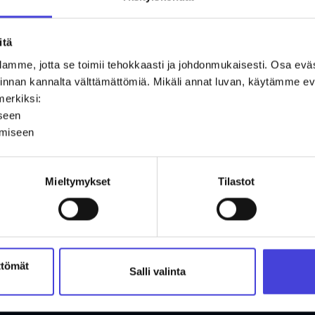
itä
amme, jotta se toimii tehokkaasti ja johdonmukaisesti. Osa ev
oiminnan kannalta välttämättömiä. Mikäli annat luvan, käytämme
merkiksi:
iseen
ämiseen
Mieltymykset
Tilastot
ttömät
Salli valinta