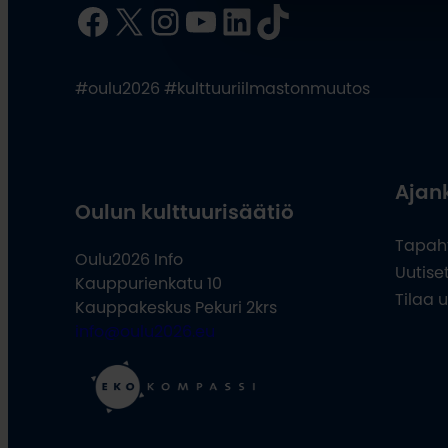
Facebook
X
Instagram
YouTube
LinkedIn
TikTok
#oulu2026 #kulttuuriilmastonmuutos
Ajan
Oulun kulttuurisäätiö
Tapah
Oulu2026 Info
Uutise
Kauppurienkatu 10
Tilaa u
Kauppakeskus Pekuri 2krs
info@oulu2026.eu