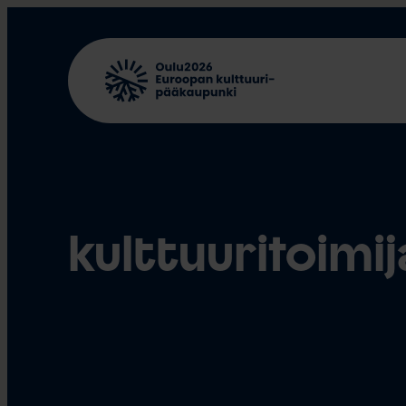
Siirry
sisältöön
kulttuuritoimij