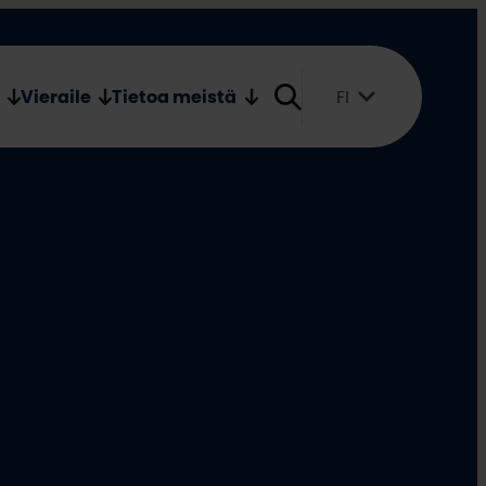
Verkkokauppa
Medialle
Vieraile
Tietoa meistä
FI
Suomi
English
Svenska