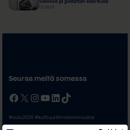
valossa ja poltettiin kekritulia
1.11.2023
Seuraa meitä somessa
Facebook
X
Instagram
YouTube
LinkedIn
TikTok
#oulu2026 #kulttuuriilmastonmuutos