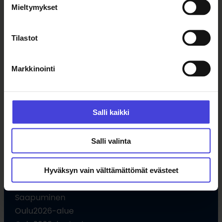
Mieltymykset
Uutiset
Tilaa uutiskirje
Tilastot
Ohjelma
Markkinointi
Kulttuuriohjelma
Ohjelmahaku
Tule vapaaehtoiseksi
Salli kaikki
Hankkeet
Opettajille
Salli valinta
Hyväksyn vain välttämättömät evästeet
Vieraile
Saapuminen
Oulu2026-alue