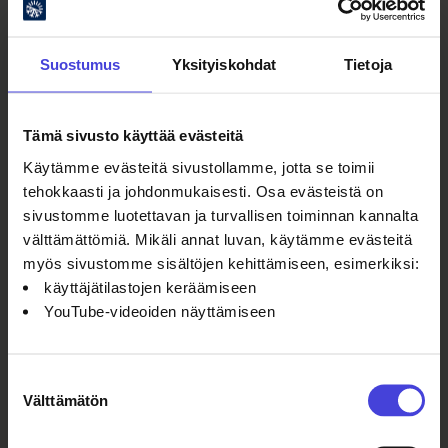
Suostumus
Yksityiskohdat
Tietoja
Oulun kulttuurisäätiö
Tämä sivusto käyttää evästeitä
Käytämme evästeitä sivustollamme, jotta se toimii
Oulu2026 Info
tehokkaasti ja johdonmukaisesti. Osa evästeistä on
Kauppurienkatu 10
sivustomme luotettavan ja turvallisen toiminnan kannalta
Kauppakeskus Pekuri 2krs
välttämättömiä. Mikäli annat luvan, käytämme evästeitä
info@oulu2026.eu
myös sivustomme sisältöjen kehittämiseen, esimerkiksi:
käyttäjätilastojen keräämiseen
YouTube-videoiden näyttämiseen
Suostumuksen
Ajankohtaista
Välttämätön
valinta
Tapahtumat