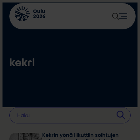
Siirry
sisältöön
kekri
Kekrin yönä liikuttiin soihtujen