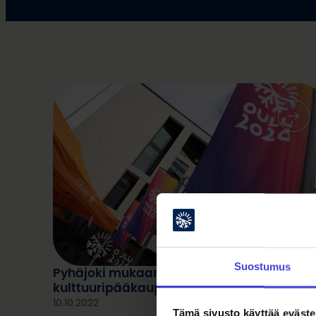
Suostumus
Pyhäjoki mukaan Euroopan
kulttuuripääkaupunkivuoden toteutuksee
10.10.2022
Tämä sivusto käyttää eväste