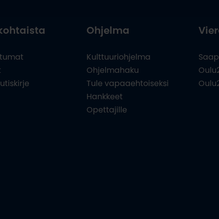
kohtaista
Ohjelma
Vier
tumat
Kulttuuriohjelma
Saap
t
Ohjelmahaku
Oulu
utiskirje
Tule vapaaehtoiseksi
Oulu
Hankkeet
Opettajille