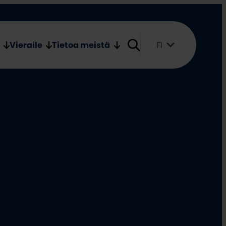
Verkkokauppa
Medialle
Vieraile
Tietoa meistä
FI
Suomi
English
Svenska