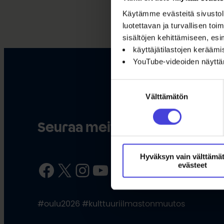
Käytämme evästeitä sivustoll
luotettavan ja turvallisen t
sisältöjen kehittämiseen, esi
käyttäjätilastojen kerääm
YouTube-videoiden näytt
Suostumuksen
Välttämätön
valinta
Seuraa meitä somessa
Hyväksyn vain välttämä
Facebook
X
Instagram
YouTube
LinkedIn
TikTok
evästeet
#oulu2026 #kulttuuriilmastonmuutos