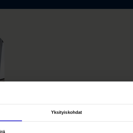
Yksityiskohdat
n
itä