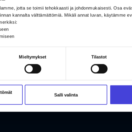
amme, jotta se toimii tehokkaasti ja johdonmukaisesti. Osa ev
oiminnan kannalta välttämättömiä. Mikäli annat luvan, käytämme
merkiksi:
iseen
ämiseen
Mieltymykset
Tilastot
ttömät
Salli valinta