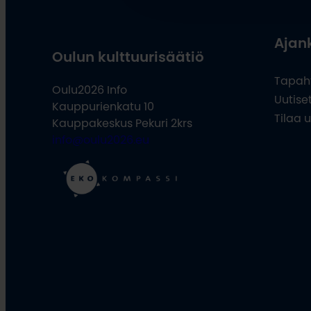
Ajan
Oulun kulttuurisäätiö
Tapah
Oulu2026 Info
Uutise
Kauppurienkatu 10
Tilaa u
Kauppakeskus Pekuri 2krs
info@oulu2026.eu