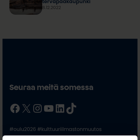
tervapääkaupunki
8.12.2022
Seuraa meitä somessa
Facebook
X
Instagram
YouTube
LinkedIn
TikTok
#oulu2026 #kulttuuriilmastonmuutos