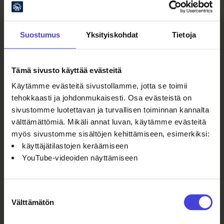
Suostumus
Yksityiskohdat
Tietoja
Oulun kulttuurisäätiö
Tämä sivusto käyttää evästeitä
Käytämme evästeitä sivustollamme, jotta se toimii
Oulu2026 Info
tehokkaasti ja johdonmukaisesti. Osa evästeistä on
Kauppurienkatu 10
sivustomme luotettavan ja turvallisen toiminnan kannalta
Kauppakeskus Pekuri 2krs
välttämättömiä. Mikäli annat luvan, käytämme evästeitä
info@oulu2026.eu
myös sivustomme sisältöjen kehittämiseen, esimerkiksi:
käyttäjätilastojen keräämiseen
YouTube-videoiden näyttämiseen
Suostumuksen
Välttämätön
Ajankohtaista
valinta