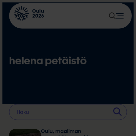
Siirry
sisältöön
helena petäistö
Oulu, maailman