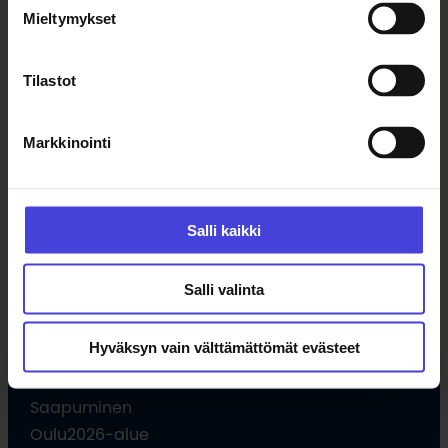
Tapahtumat
Mieltymykset
Uutiset
Tilaa uutiskirje
Tilastot
Ohjelma
Markkinointi
Kulttuuriohjelma
Ohjelmahaku
Salli kaikki
Tule vapaaehtoiseksi
Hankkeet
Opettajille
Salli valinta
Hyväksyn vain välttämättömät evästeet
Vieraile
Saapuminen
Oulu2026-alue