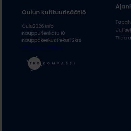
Ajan
Oulun kulttuurisäätiö
Tapah
Oulu2026 Info
Uutise
Kauppurienkatu 10
Tilaa u
Kauppakeskus Pekuri 2krs
info@oulu2026.eu