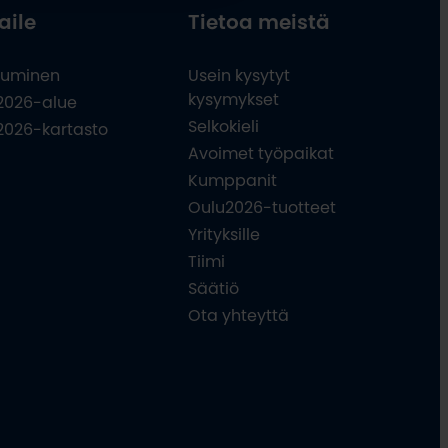
aile
Tietoa meistä
uminen
Usein kysytyt
kysymykset
2026-alue
Selkokieli
2026-kartasto
Avoimet työpaikat
Kumppanit
Oulu2026-tuotteet
Yrityksille
Tiimi
Säätiö
Ota yhteyttä