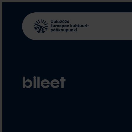
Siirry
sisältöön
bileet