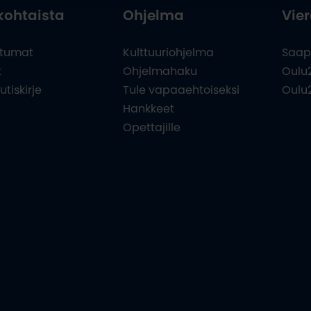
kohtaista
Ohjelma
Vier
tumat
Kulttuuriohjelma
Saap
t
Ohjelmahaku
Oulu
utiskirje
Tule vapaaehtoiseksi
Oulu
Hankkeet
Opettajille