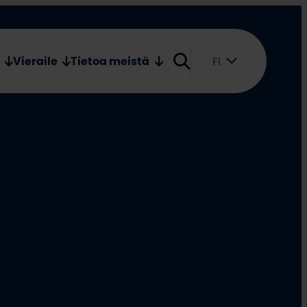
Verkkokauppa
Medialle
Vieraile
Tietoa meistä
FI
Suomi
English
Svenska