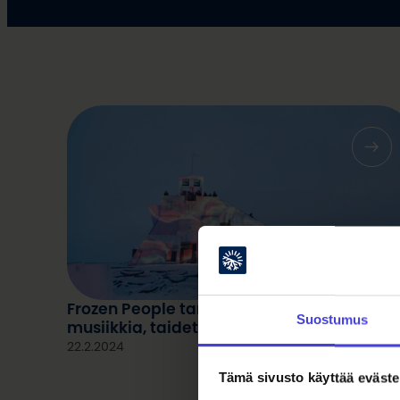
Frozen People tarjoilee elektronista
Suostumus
musiikkia, taidetta ja performansseja
22.2.2024
Tämä sivusto käyttää eväste