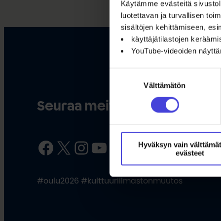
Käytämme evästeitä sivustoll
luotettavan ja turvallisen t
sisältöjen kehittämiseen, esi
käyttäjätilastojen kerääm
YouTube-videoiden näytt
Suostumuksen
Välttämätön
valinta
Seuraa meitä somessa
Facebook
X
Instagram
YouTube
LinkedIn
TikTok
Hyväksyn vain välttämä
evästeet
#oulu2026 #kulttuuriilmastonmuutos