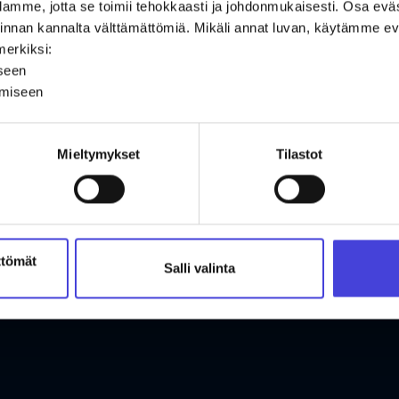
amme, jotta se toimii tehokkaasti ja johdonmukaisesti. Osa ev
oiminnan kannalta välttämättömiä. Mikäli annat luvan, käytämme
merkiksi:
iseen
ämiseen
Mieltymykset
Tilastot
ttömät
Salli valinta