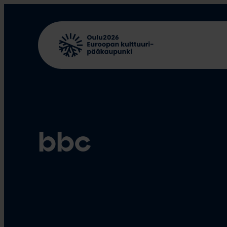
Siirry
sisältöön
bbc