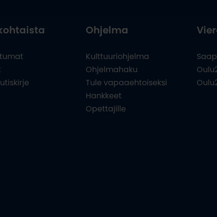
kohtaista
Ohjelma
Vier
tumat
Kulttuuriohjelma
Saap
t
Ohjelmahaku
Oulu
utiskirje
Tule vapaaehtoiseksi
Oulu
Hankkeet
Opettajille