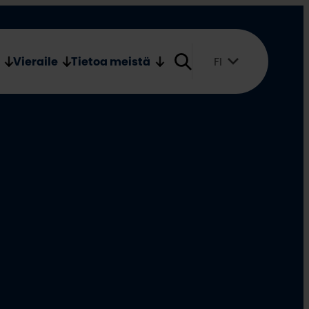
Verkkokauppa
Medialle
Vieraile
Tietoa meistä
FI
Suomi
English
Svenska