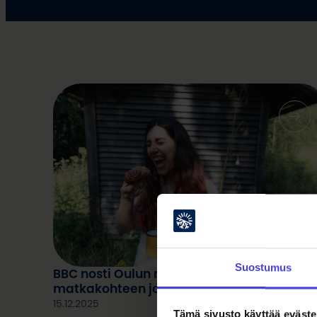
Suostumus
BBC nosti Oulun maailman 20 parhaan
matkakohteen joukkoon vuodelle 2026
15.12.2025
Tämä sivusto käyttää eväste