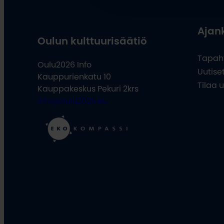
Ajan
Oulun kulttuurisäätiö
Tapah
Oulu2026 Info
Uutise
Kauppurienkatu 10
Tilaa u
Kauppakeskus Pekuri 2krs
info@oulu2026.eu