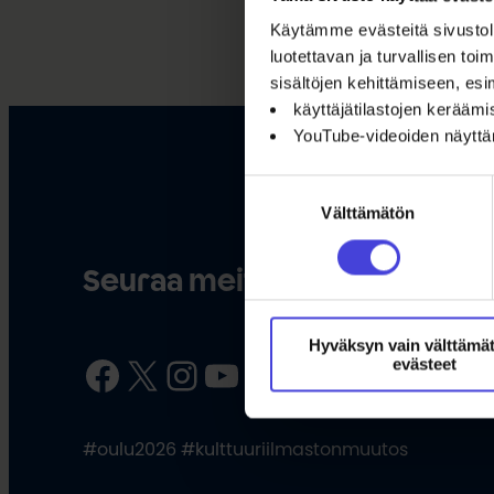
Käytämme evästeitä sivustoll
luotettavan ja turvallisen t
sisältöjen kehittämiseen, esi
käyttäjätilastojen kerääm
YouTube-videoiden näytt
Suostumuksen
Välttämätön
valinta
Seuraa meitä somessa
Hyväksyn vain välttämä
Facebook
X
Instagram
YouTube
LinkedIn
TikTok
evästeet
#oulu2026 #kulttuuriilmastonmuutos