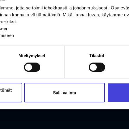
amme, jotta se toimii tehokkaasti ja johdonmukaisesti. Osa ev
oiminnan kannalta välttämättömiä. Mikäli annat luvan, käytämme
merkiksi:
iseen
ämiseen
Mieltymykset
Tilastot
ttömät
Salli valinta