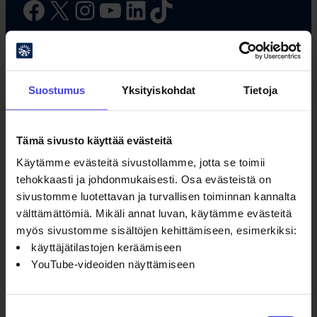
Facebook
X
Instagram
YouTube
LinkedIn
TikTok
#oulu2026 #kulttuuriilmastonmuutos
Suostumus
Yksityiskohdat
Tietoja
Tämä sivusto käyttää evästeitä
Käytämme evästeitä sivustollamme, jotta se toimii
tehokkaasti ja johdonmukaisesti. Osa evästeistä on
Oulun kulttuurisäätiö
sivustomme luotettavan ja turvallisen toiminnan kannalta
välttämättömiä. Mikäli annat luvan, käytämme evästeitä
Oulu2026 Info
myös sivustomme sisältöjen kehittämiseen, esimerkiksi:
Kauppurienkatu 10
käyttäjätilastojen keräämiseen
Kauppakeskus Pekuri 2krs
YouTube-videoiden näyttämiseen
info@oulu2026.eu
Suostumuksen