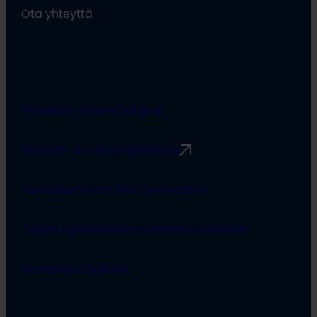
Ota yhteyttä
Projektien viestintäohjeet
Rimbert-avustusjärjestelmä
Turvallisemman tilan periaatteet
Tietosuojaseloste
Saavutettavuusseloste
Evästeiden hallinta