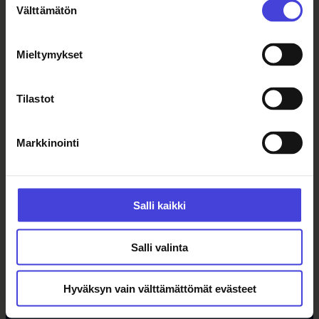
Välttämätön
valinta
Ajankohtaista
Mieltymykset
Tapahtumat
Tilastot
Uutiset
Tilaa uutiskirje
Markkinointi
Ohjelma
Salli kaikki
Kulttuuriohjelma
Ohjelmahaku
Salli valinta
Tule vapaaehtoiseksi
Hankkeet
Opettajille
Hyväksyn vain välttämättömät evästeet