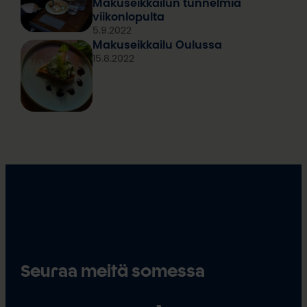
Makuseikkailun tunnelmia
viikonlopulta
5.9.2022
Makuseikkailu Oulussa
15.8.2022
Seuraa meitä somessa