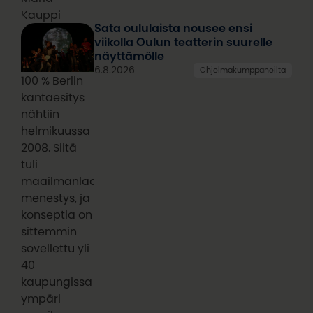
Kauppi
Sata oululaista nousee ensi
viikolla Oulun teatterin suurelle
näyttämölle
6.8.2026
Ohjelmakumppaneilta
100 % Berlin
kantaesitys
nähtiin
helmikuussa
2008. Siitä
tuli
maailmanlaajuinen
menestys, ja
konseptia on
sittemmin
sovellettu yli
40
kaupungissa
ympäri