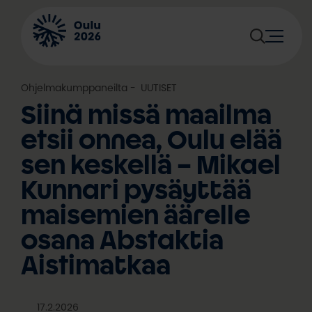
Siirry
sisältöön
Ohjelmakumppaneilta
, 
UUTISET
Siinä missä maailma
etsii onnea, Oulu elää
sen keskellä – Mikael
Kunnari pysäyttää
maisemien äärelle
osana Abstaktia
Aistimatkaa
17.2.2026