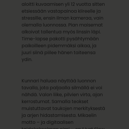
aloitti kuvaamisen yli 12 vuotta sitten
etsiessään vastapainoa kiireelle ja
stressille, ensin ilman kameraa, vain
olemalla luonnossa. Pian maisemat
alkoivat tallentua myös linssin läpi.
Time-lapse pakotti pysähtymään
paikoilleen pidemmäksi aikaa, ja
juuri siinä piilee hänen taiteensa
ydin.
Kunnari haluaa näyttää luonnon
tavalla, jota paljaalla silmällä ei voi
nähdä. Valon liike, pilvien virta, ajan
kerrostumat. Samalla teokset
muistuttavat taukojen merkityksestä
ja arjen hidastamisesta. Mikaelin
motto – ja digitaalisen
taidekokoelman nimi – on “Just Slow