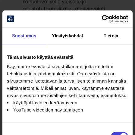
kansainväliselle yleisölle ja
muistutetaan siitä, että hyvinvointi
voi rakentua saavutettavasta
luonnosta ja kyvystä hidastaa sen
äärelle.
Suostumus
Yksityiskohdat
Tietoja
Kaikkialla maailmassa luonto ei ole
Tämä sivusto käyttää evästeitä
samalla tavalla saavutettavissa.
Käytämme evästeitä sivustollamme, jotta se toimii
Monessa suurkaupungissa
tehokkaasti ja johdonmukaisesti. Osa evästeistä on
turvallinen kulku luonnossa, kirkas
sivustomme luotettavan ja turvallisen toiminnan kannalta
taivas, puhdas ilma ja hiljainen
välttämättömiä. Mikäli annat luvan, käytämme evästeitä
metsä ovat ylellisyyttä. Oulussa
myös sivustomme sisältöjen kehittämiseen, esimerkiksi:
metsä alkaa usein kotiovelta ja meri
käyttäjätilastojen keräämiseen
avautuu keskellä kaupunkia. Se, mikä
YouTube-videoiden näyttämiseen
täällä on lähellä, on monelle
harvinaista.
Suostumuksen