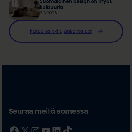
Suomalainen design on myös
kulttuuria
6.8.2026
Katso kaikki ajankohtaiset
Seuraa meitä somessa
Facebook
X
Instagram
YouTube
LinkedIn
TikTok