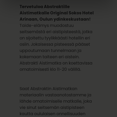
Tervetuloa Abstraktille
Aistimatkalle Original Sokos Hotel
Arinaan, Oulun ydinkeskustaan!
Taide-elämys muodostuu
seitsemästä eri aistipisteestä, jotka
on sijoitettu tyylikkäästi hotellin eri
osiin. Jokaisessa pisteessä pääset
uppoutumaan tunnelmaan ja
kokemaan taiteen eri aistein.
Abstrakti Aistimatka on koettavissa
omatoimisesti
klo 11-20 välillä
.
Saat Abstraktin Aistimatkan
materiaalin vastaanotostamme ja
lähde omatoimiselle matkalle, joka
vie sinut seitsemän aistipisteen
kautta oululaisen onnellisuuden