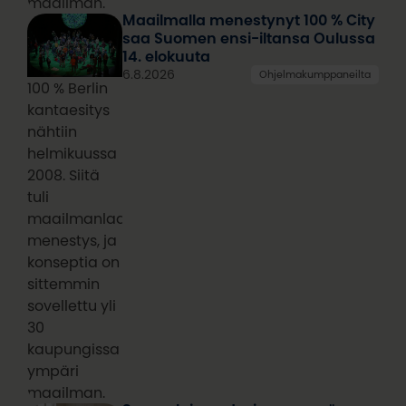
maailman.
Maailmalla menestynyt 100 % City
saa Suomen ensi-iltansa Oulussa
14. elokuuta
6.8.2026
Ohjelmakumppaneilta
100 % Berlin
kantaesitys
nähtiin
helmikuussa
2008. Siitä
tuli
maailmanlaajuinen
menestys, ja
konseptia on
sittemmin
sovellettu yli
30
kaupungissa
ympäri
maailman.