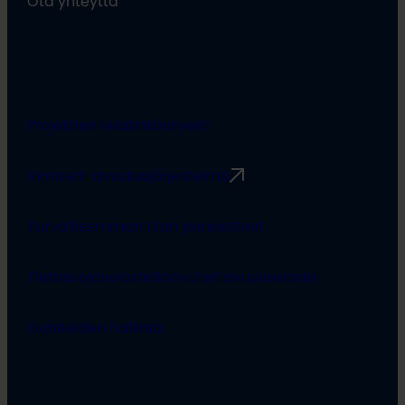
Ota yhteyttä
Projektien viestintäohjeet
Rimbert-avustusjärjestelmä
Turvallisemman tilan periaatteet
Tietosuojaseloste
Saavutettavuusseloste
Evästeiden hallinta