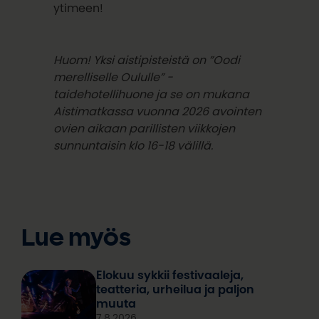
ytimeen!
Huom! Yksi aistipisteistä on ”Oodi
merelliselle Oululle” -
taidehotellihuone ja se on mukana
Aistimatkassa vuonna 2026 avointen
ovien aikaan parillisten viikkojen
sunnuntaisin klo 16-18 välillä.
Lue myös
Elokuu sykkii festivaaleja,
teatteria, urheilua ja paljon
muuta
7.8.2026