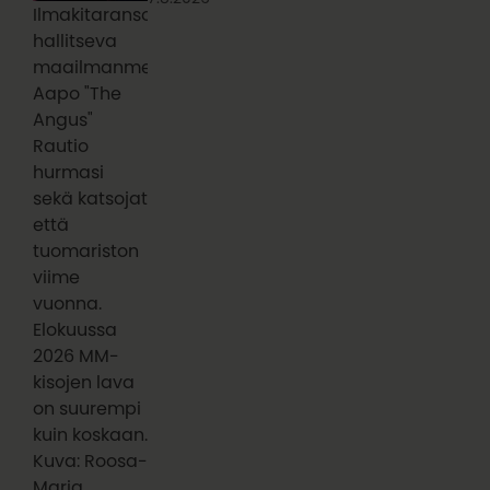
Ilmakitaransoiton
hallitseva
maailmanmestari
Aapo "The
Angus"
Rautio
hurmasi
sekä katsojat
että
tuomariston
viime
vuonna.
Elokuussa
2026 MM-
kisojen lava
on suurempi
kuin koskaan.
Kuva: Roosa-
Maria