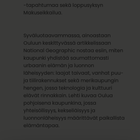
-tapahtumaa sekä loppusyksyn
Makuseikkailua.
Syväluotaavammassa, ainoastaan
Ouluun keskittyvässä artikkelissaan
National Geographic nostaa esiin, miten
kaupunki yhdistää saumattomasti
urbaanin elämän ja luonnon
läheisyyden: laajat taivaat, vanhat puu-
ja tiilirakennukset sekä merikaupungin
hengen, jossa teknologia ja kulttuuri
elävät rinnakkain. Lehti kuvaa Oulua
pohjoisena kaupunkina, jossa
yhteisöllisyys, kekseliäisyys ja
luonnonläheisyys määrittävät paikallista
elämäntapaa.