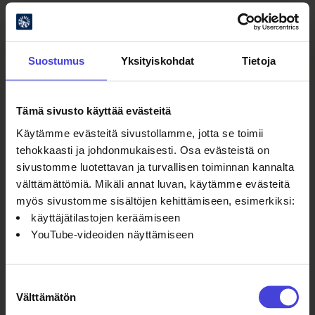
Helppo yhteys pohjoiseen
National Geographic mainitsee
Suostumus
Yksityiskohdat
Tietoja
artikkelissaan talvikaudella avautuvan
uuden Pendolino Plus -matkustusluokan,
joka parantaa matkustuskokemusta
Tämä sivusto käyttää evästeitä
pohjoiseen entisestään. Lisäksi
Käytämme evästeitä sivustollamme, jotta se toimii
lentoyhteyksien kasvu Ouluun helpottaa
tehokkaasti ja johdonmukaisesti. Osa evästeistä on
erityisesti kansainvälisten matkailijoiden
sivustomme luotettavan ja turvallisen toiminnan kannalta
saapumista pohjoiseen
välttämättömiä. Mikäli annat luvan, käytämme evästeitä
kulttuuripääkaupunkiin.
myös sivustomme sisältöjen kehittämiseen, esimerkiksi:
käyttäjätilastojen keräämiseen
YouTube-videoiden näyttämiseen
Best of the
World 2026 |
National
Suostumuksen
Geographic
Välttämätön
valinta
Linkki vie sinut National