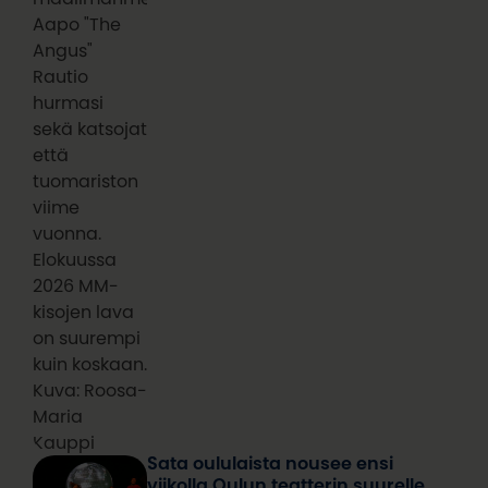
Aapo "The
Angus"
Rautio
hurmasi
sekä katsojat
että
tuomariston
viime
vuonna.
Elokuussa
2026 MM-
kisojen lava
on suurempi
kuin koskaan.
Kuva: Roosa-
Maria
Kauppi
Sata oululaista nousee ensi
viikolla Oulun teatterin suurelle