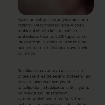
Kesäillan kattaus sai erityismaininnan
National Geographissa ensi vuoden
matkailukohteita käsittelevässä
artikkelissa. Vuonna 2026 tapahtuma
järjestetään 15. elokuuta ja se kasvaa
noin kilometrin mittaiseksi. Kuva: Kevin
Kallombo
”Kesäkuussa avautuva uusi julkisen
taiteen reitti esittelee ilmastoteemaisia
teoksia, jotka ovat syntyneet
taiteilijoiden ja tutkijoiden yhteistyönä.
Marraskuussa järjestettävä
kymmenpäiväinen Lumo Art & Tech -
festivaali tuo kaupunkiin valotaidetta,