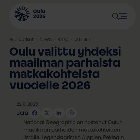
Siirry
sisältöön
AFL-uutiset
, 
NEWS
, 
Risku
, 
UUTISET
Oulu valittu yhdeksi
maailman parhaista
matkakohteista
vuodelle 2026
22.10.2025
Jaa
Facebook
X
LinkedIn
WhatsApp
National Geographic on nostanut Oulun
maailman parhaiden matkakohteiden
listalle. Legendaaristen Alppien, Pekingin,