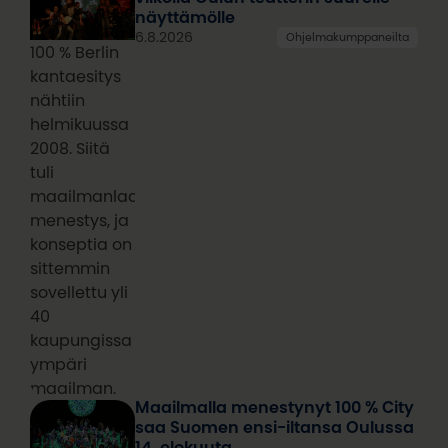
näyttämölle
6.8.2026
Ohjelmakumppaneilta
100 % Berlin
kantaesitys
nähtiin
helmikuussa
2008. Siitä
tuli
maailmanlaajuinen
menestys, ja
konseptia on
sittemmin
sovellettu yli
40
kaupungissa
ympäri
maailman.
Maailmalla menestynyt 100 % City
saa Suomen ensi-iltansa Oulussa
14. elokuuta