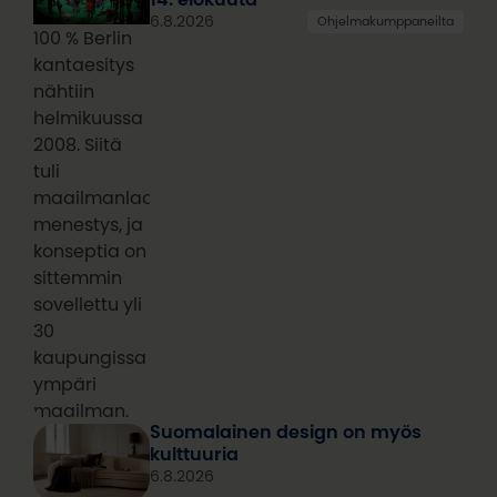
6.8.2026
Ohjelmakumppaneilta
100 % Berlin
kantaesitys
nähtiin
helmikuussa
2008. Siitä
tuli
maailmanlaajuinen
menestys, ja
konseptia on
sittemmin
sovellettu yli
30
kaupungissa
ympäri
maailman.
Suomalainen design on myös
kulttuuria
6.8.2026