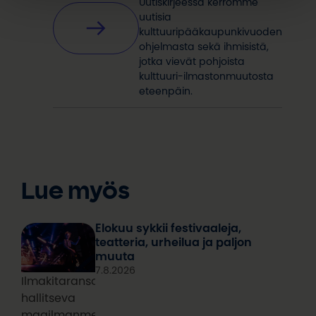
Uutiskirjeessä kerromme
uutisia
kulttuuripääkaupunkivuoden
ohjelmasta sekä ihmisistä,
jotka vievät pohjoista
kulttuuri-ilmastonmuutosta
eteenpäin.
Lue myös
Elokuu sykkii festivaaleja,
teatteria, urheilua ja paljon
muuta
7.8.2026
Ilmakitaransoiton
hallitseva
maailmanmestari