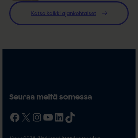
Katso kaikki ajankohtaiset
Seuraa meitä somessa
Facebook
X
Instagram
YouTube
LinkedIn
TikTok
#oulu2026 #kulttuuriilmastonmuutos