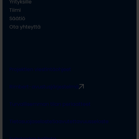
Yrityksille
Tiimi
Säätiö
Ota yhteyttä
Projektien viestintäohjeet
Rimbert-avustusjärjestelmä
Turvallisemman tilan periaatteet
Tietosuojaseloste
Saavutettavuusseloste
Evästeiden hallinta