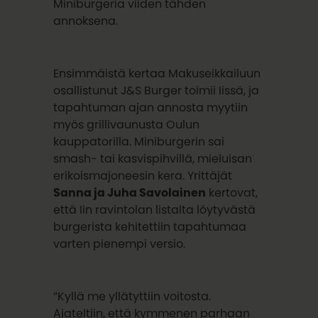
Miniburgeria viiden tähden
annoksena.
Ensimmäistä kertaa Makuseikkailuun
osallistunut J&S Burger toimii Iissä, ja
tapahtuman ajan annosta myytiin
myös grillivaunusta Oulun
kauppatorilla. Miniburgerin sai
smash- tai kasvispihvillä, mieluisan
erikoismajoneesin kera. Yrittäjät
Sanna ja Juha Savolainen
kertovat,
että Iin ravintolan listalta löytyvästä
burgerista kehitettiin tapahtumaa
varten pienempi versio.
”Kyllä me yllätyttiin voitosta.
Ajateltiin, että kymmenen parhaan