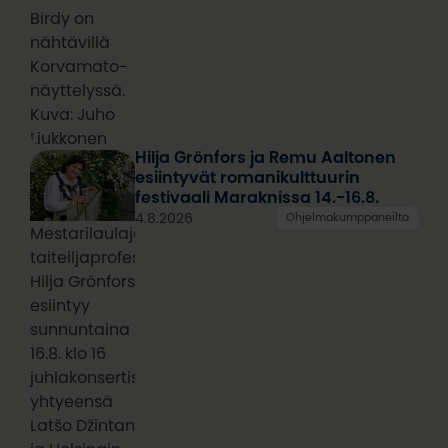
Birdy on
nähtävillä
Korvamato-
näyttelyssä.
Kuva: Juho
Liukkonen
Hilja Grönfors ja Remu Aaltonen
esiintyvät romanikulttuurin
festivaali Maraknissa 14.-16.8.
4.8.2026
Ohjelmakumppaneilta
Mestarilaulaja,
taiteiljaprofessori
Hilja Grönfors
esiintyy
sunnuntaina
16.8. klo 16
juhlakonsertissa
yhtyeensä
Latšo Džintan