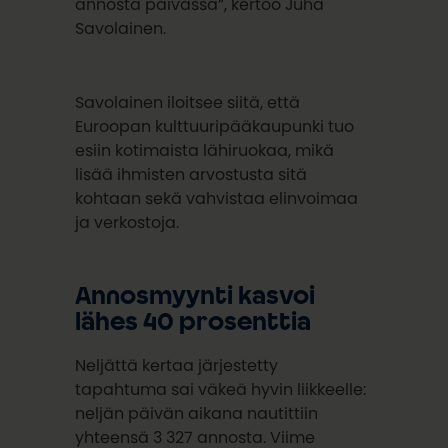
annosta päivässä”, kertoo Juha
Savolainen.
Savolainen iloitsee siitä, että
Euroopan kulttuuripääkaupunki tuo
esiin kotimaista lähiruokaa, mikä
lisää ihmisten arvostusta sitä
kohtaan sekä vahvistaa elinvoimaa
ja verkostoja.
Annosmyynti kasvoi
lähes 40 prosenttia
Neljättä kertaa järjestetty
tapahtuma sai väkeä hyvin liikkeelle:
neljän päivän aikana nautittiin
yhteensä 3 327 annosta. Viime