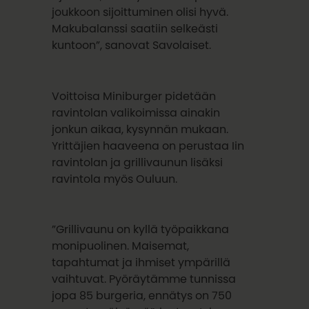
joukkoon sijoittuminen olisi hyvä.
Makubalanssi saatiin selkeästi
kuntoon”, sanovat Savolaiset.
Voittoisa Miniburger pidetään
ravintolan valikoimissa ainakin
jonkun aikaa, kysynnän mukaan.
Yrittäjien haaveena on perustaa Iin
ravintolan ja grillivaunun lisäksi
ravintola myös Ouluun.
”Grillivaunu on kyllä työpaikkana
monipuolinen. Maisemat,
tapahtumat ja ihmiset ympärillä
vaihtuvat. Pyöräytämme tunnissa
jopa 85 burgeria, ennätys on 750