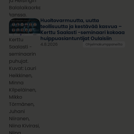
ja Helsingin
Balalaikaorkesterin
kanssa.
Huoltovarmuutta, uutta
teollisuutta ja kestävää kasvua –
Kerttu Saalasti -seminaari kokoaa
huippuasiantuntijat Oulaisiin
Kerttu
4.8.2026
Ohjelmakumppaneilta
Saalasti -
seminaarin
puhujat.
Kuvat: Lauri
Heikkinen,
Minna
Kilpeläinen,
Mikko
Törmänen,
Juhani
Niiranen,
Niina Kivirasi,
Niina