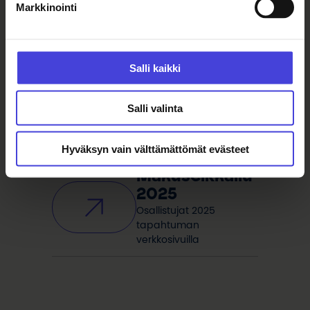
Markkinointi
kulttuuripääkaupunkivuoden
Makuseikkailun päivämäärä
julkaistaan ja ravintoloiden
ilmoittautuminen avataan
Salli kaikki
myöhemmin tänä syksynä.
Makuseikkailun järjestää Oulu2026-
Salli valinta
toiminnasta vastaava Oulun
kulttuurisäätiö.
Hyväksyn vain välttämättömät evästeet
Makuseikkailu
2025
Osallistujat 2025
tapahtuman
verkkosivuilla