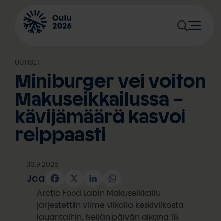
Siirry
sisältöön
UUTISET
Miniburger vei voiton
Makuseikkailussa –
kävijämäärä kasvoi
reippaasti
30.9.2025
Jaa
Facebook
X
LinkedIn
WhatsApp
Arctic Food Labin Makuseikkailu
järjestettiin viime viikolla keskiviikosta
lauantaihin. Neljän päivän aikana 16