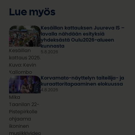
Lue myös
Kesäillan kattauksen Juureva IS –
lavalla nähdään esityksiä
yhdeksästä Oulu2026-alueen
kunnasta
Kesäillan
5.8.2026
kattaus 2025.
Kuva: Kevin
Kallombo
Korvamato-näyttelyn taiteilija- ja
kuraattoritapaaminen elokuussa
4.8.2026
Mika
Taanilan 22-
Pistepirkolle
ohjaama
ikoninen
musiikkivideo