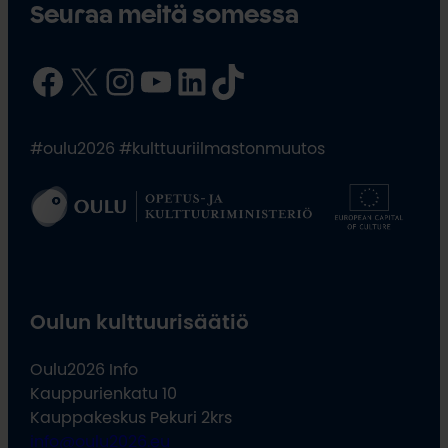
Seuraa meitä somessa
Facebook
X
Instagram
YouTube
LinkedIn
TikTok
#oulu2026 #kulttuuriilmastonmuutos
Oulun kulttuurisäätiö
Oulu2026 Info
Kauppurienkatu 10
Kauppakeskus Pekuri 2krs
info@oulu2026.eu