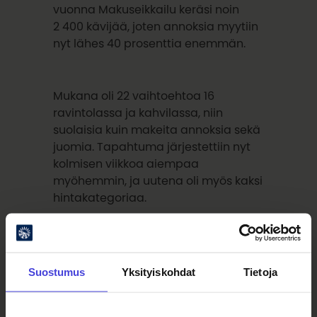
vuonna Makuseikkailu keräsi noin
2 400 kävijää, joten annoksia myytiin
nyt lähes 40 prosenttia enemmän.
Mukana oli 22 vaihtoehtoa 16
ravintolassa ja kahvilassa, niin
suolaisia kuin makeita annoksia sekä
juomia. Tapahtuma järjestettiin nyt
kolmisen viikkoa aiempaa
myöhemmin, ja uutena oli myös kaksi
hintakategoriaa.
Annoksille pisteitä antaneiden
kesken arvottiin lahjakortit J&S
Suostumus
Yksityiskohdat
Tietoja
Burgeriin sekä kahviloista parhaat
pisteet keränneelle, joka oli niin ikään