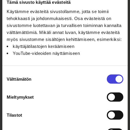
ensimmäistä kertaa tapahtumaan
Tämä sivusto käyttää evästeitä
osallistunut H2O Rotuaari. Lisäksi
Käytämme evästeitä sivustollamme, jotta se toimii
arvottiin Arctic Food Lab -lahjakortti
tehokkaasti ja johdonmukaisesti. Osa evästeistä on
ja Oulu2026-tuotepaketteja.
sivustomme luotettavan ja turvallisen toiminnan kannalta
välttämättömiä. Mikäli annat luvan, käytämme evästeitä
myös sivustomme sisältöjen kehittämiseen, esimerkiksi:
”Hienoa, että tapahtuma löydettiin
käyttäjätilastojen keräämiseen
myös uutena ajankohtana.
YouTube-videoiden näyttämiseen
Perjantaina ja lauantaina oli
luonnollisesti vilkkaampaa. Olemme
saaneet hyvää palautetta siitä, että
Suostumuksen
tähän tapahtumaan voi halutessaan
Välttämätön
valinta
osallistua jo arkena – ja että sekin
onnistuu niin lounaalla kuin iltasella”,
Mieltymykset
sanoo Arctic Food Labin tuottaja
Katri Jämsä
.
Tilastot
Euroopan