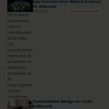
saa Suomen ensi-iltansa Oulussa
14. elokuuta
6.8.2026
Ohjelmakumppaneilta
100 % Berlin
kantaesitys
nähtiin
helmikuussa
2008. Siitä
tuli
maailmanlaajuinen
menestys, ja
konseptia on
sittemmin
sovellettu yli
30
kaupungissa
ympäri
maailman.
Suomalainen design on myös
kulttuuria