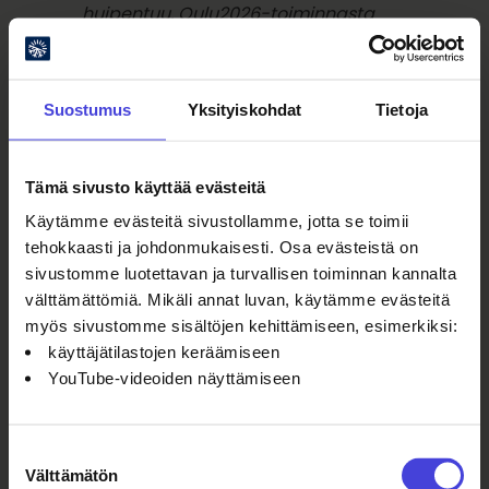
huipentuu. Oulu2026-toiminnasta
vastaa Oulun kulttuurisäätiö sr.
Oulu2026 pääyhteistyökumppanit
ovat Pohjola OP ja Kaleva Media.
Suostumus
Yksityiskohdat
Tietoja
Aiheet:
Tämä sivusto käyttää evästeitä
yritysyhteistyö
Käytämme evästeitä sivustollamme, jotta se toimii
tehokkaasti ja johdonmukaisesti. Osa evästeistä on
sivustomme luotettavan ja turvallisen toiminnan kannalta
välttämättömiä. Mikäli annat luvan, käytämme evästeitä
Lue myös
myös sivustomme sisältöjen kehittämiseen, esimerkiksi:
käyttäjätilastojen keräämiseen
YouTube-videoiden näyttämiseen
Elokuu sykkii festivaaleja,
teatteria, urheilua ja paljon
muuta
7.8.2026
Suostumuksen
Ilmakitaransoiton
Välttämätön
valinta