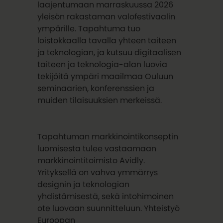
laajentumaan marraskuussa 2026
yleisön rakastaman valofestivaalin
ympärille. Tapahtuma tuo
loistokkaalla tavalla yhteen taiteen
ja teknologian, ja kutsuu digitaalisen
taiteen ja teknologia-alan luovia
tekijöitä ympäri maailmaa Ouluun
seminaarien, konferenssien ja
muiden tilaisuuksien merkeissä.
Tapahtuman markkinointikonseptin
luomisesta tulee vastaamaan
markkinointitoimisto Avidly.
Yrityksellä on vahva ymmärrys
designin ja teknologian
yhdistämisestä, sekä intohimoinen
ote luovaan suunnitteluun. Yhteistyö
Euroopan