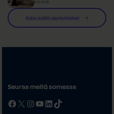
6.8.2026
Katso kaikki ajankohtaiset
Seuraa meitä somessa
Facebook
X
Instagram
YouTube
LinkedIn
TikTok