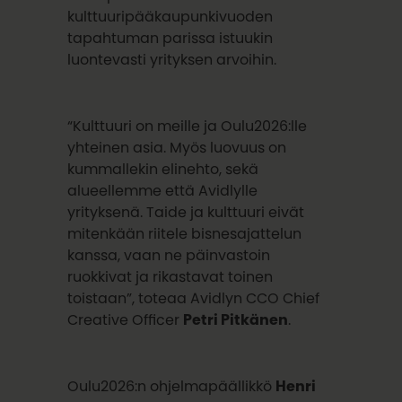
kulttuuripääkaupunkivuoden
tapahtuman parissa istuukin
luontevasti yrityksen arvoihin.
“Kulttuuri on meille ja Oulu2026:lle
yhteinen asia. Myös luovuus on
kummallekin elinehto, sekä
alueellemme että Avidlylle
yrityksenä. Taide ja kulttuuri eivät
mitenkään riitele bisnesajattelun
kanssa, vaan ne päinvastoin
ruokkivat ja rikastavat toinen
toistaan”, toteaa Avidlyn CCO Chief
Creative Officer
Petri Pitkänen
.
Oulu2026:n ohjelmapäällikkö
Henri