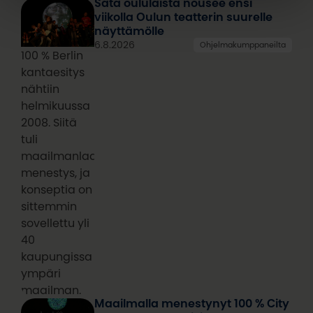
Sata oululaista nousee ensi
viikolla Oulun teatterin suurelle
näyttämölle
6.8.2026
Ohjelmakumppaneilta
100 % Berlin
kantaesitys
nähtiin
helmikuussa
2008. Siitä
tuli
maailmanlaajuinen
menestys, ja
konseptia on
sittemmin
sovellettu yli
40
kaupungissa
ympäri
maailman.
Maailmalla menestynyt 100 % City