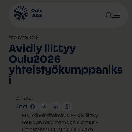
Siirry
sisältöön
Yritysyhteistyö
Avidly liittyy
Oulu2026
yhteistyökumppaniks
i
23.1.2025
Jaa
Facebook
X
LinkedIn
WhatsApp
Markkinointitoimisto Avidly liittyy
mukaan rakentamaan kulttuuri-
ilmastonmuutosta Oulu2026:n