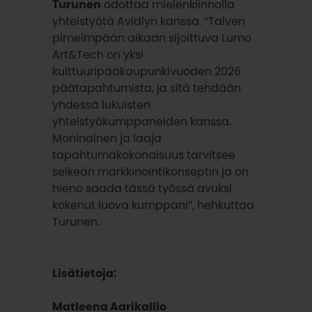
Turunen
odottaa mielenkiinnolla
yhteistyötä Avidlyn kanssa. ”Talven
pimeimpään aikaan sijoittuva Lumo
Art&Tech on yksi
kulttuuripääkaupunkivuoden 2026
päätapahtumista, ja sitä tehdään
yhdessä lukuisten
yhteistyökumppaneiden kanssa.
Moninainen ja laaja
tapahtumakokonaisuus tarvitsee
selkeän markkinointikonseptin ja on
hieno saada tässä työssä avuksi
kokenut luova kumppani”, hehkuttaa
Turunen.
Lisätietoja:
Matleena Aarikallio