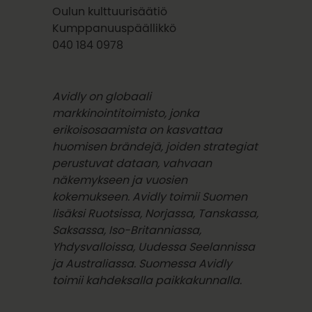
Oulun kulttuurisäätiö
Kumppanuuspäällikkö
040 184 0978
Avidly on globaali
markkinointitoimisto, jonka
erikoisosaamista on kasvattaa
huomisen brändejä, joiden strategiat
perustuvat dataan, vahvaan
näkemykseen ja vuosien
kokemukseen. Avidly toimii Suomen
lisäksi Ruotsissa, Norjassa, Tanskassa,
Saksassa, Iso-Britanniassa,
Yhdysvalloissa, Uudessa Seelannissa
ja Australiassa. Suomessa Avidly
toimii kahdeksalla paikkakunnalla.