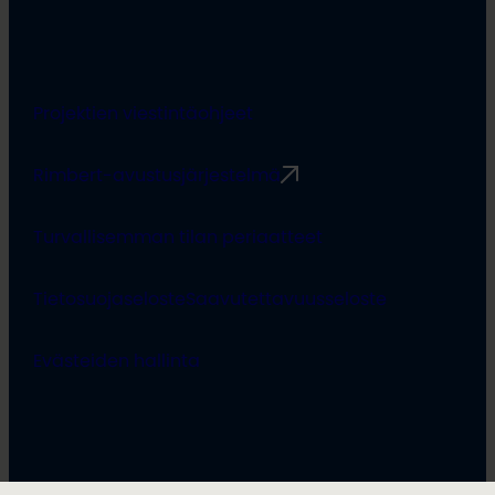
Projektien viestintäohjeet
Rimbert-avustusjärjestelmä
Turvallisemman tilan periaatteet
Tietosuojaseloste
Saavutettavuusseloste
Evästeiden hallinta