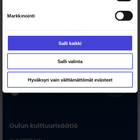
Markkinointi
Seuraa meitä somessa
Salli kaikki
Facebook
X
Instagram
YouTube
LinkedIn
TikTok
Salli valinta
#oulu2026 #kulttuuriilmastonmuutos
Hyväksyn vain välttämättömät evästeet
Oulun kulttuurisäätiö