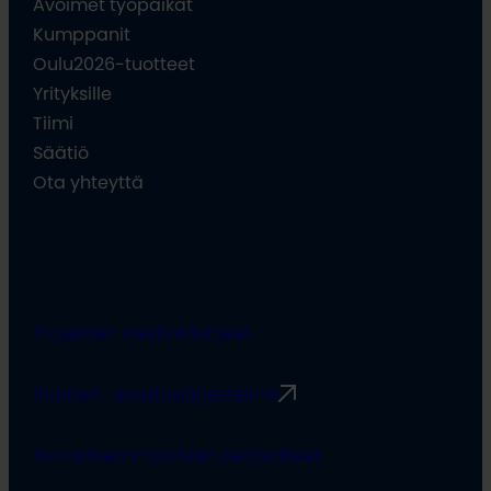
Avoimet työpaikat
Kumppanit
Oulu2026-tuotteet
Yrityksille
Tiimi
Säätiö
Ota yhteyttä
Projektien viestintäohjeet
Rimbert-avustusjärjestelmä
Turvallisemman tilan periaatteet