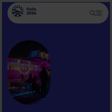
Siirry
sisältöön