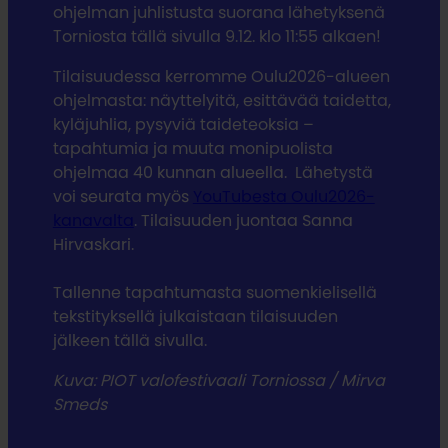
ohjelman juhlistusta suorana lähetyksenä
Torniosta tällä sivulla 9.12. klo 11:55 alkaen!
Tilaisuudessa kerromme Oulu2026-alueen
ohjelmasta: näyttelyitä, esittävää taidetta,
kyläjuhlia, pysyviä taideteoksia –
tapahtumia ja muuta monipuolista
ohjelmaa 40 kunnan alueella. Lähetystä
voi seurata myös
YouTubesta Oulu2026-
kanavalta
. Tilaisuuden juontaa Sanna
Hirvaskari.
Tallenne tapahtumasta suomenkielisellä
tekstityksellä julkaistaan tilaisuuden
jälkeen tällä sivulla.
Kuva: PIOT valofestivaali Torniossa / Mirva
Smeds