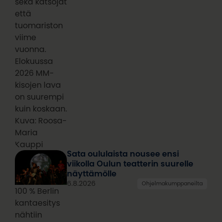
sekä katsojat
että
tuomariston
viime
vuonna.
Elokuussa
2026 MM-
kisojen lava
on suurempi
kuin koskaan.
Kuva: Roosa-
Maria
Kauppi
Sata oululaista nousee ensi
viikolla Oulun teatterin suurelle
näyttämölle
6.8.2026
Ohjelmakumppaneilta
100 % Berlin
kantaesitys
nähtiin