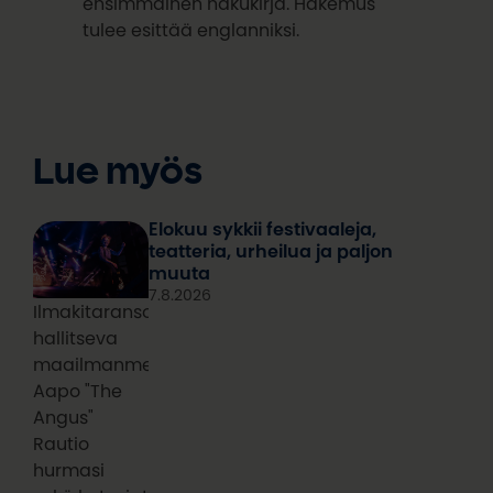
ensimmäinen hakukirja. Hakemus
tulee esittää englanniksi.
Lue myös
Elokuu sykkii festivaaleja,
teatteria, urheilua ja paljon
muuta
7.8.2026
Ilmakitaransoiton
hallitseva
maailmanmestari
Aapo "The
Angus"
Rautio
hurmasi