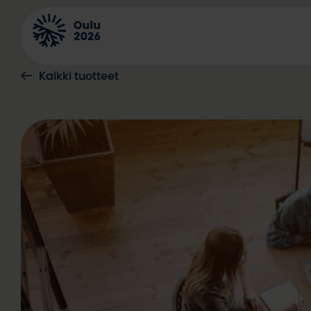
Siirry
sisältöön
Kaikki tuotteet