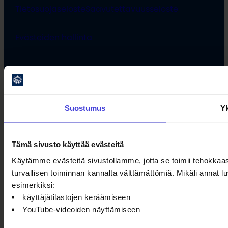
Tietosuojaseloste
Saavutettavuusseloste
Evästeiden hallinta
Suostumus
Yk
Tämä sivusto käyttää evästeitä
Käytämme evästeitä sivustollamme, jotta se toimii tehokkaas
turvallisen toiminnan kannalta välttämättömiä. Mikäli annat
esimerkiksi:
käyttäjätilastojen keräämiseen
YouTube-videoiden näyttämiseen