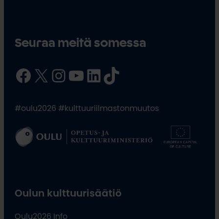
Seuraa meitä somessa
Facebook
X
Instagram
YouTube
LinkedIn
TikTok
#oulu2026 #kulttuuriilmastonmuutos
Oulun kulttuurisäätiö
Oulu2026 Info