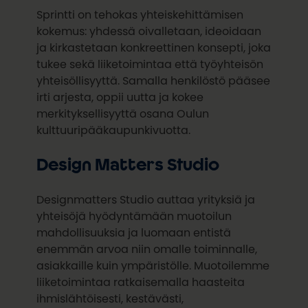
Sprintti on tehokas yhteiskehittämisen
kokemus: yhdessä oivalletaan, ideoidaan
ja kirkastetaan konkreettinen konsepti, joka
tukee sekä liiketoimintaa että työyhteisön
yhteisöllisyyttä. Samalla henkilöstö pääsee
irti arjesta, oppii uutta ja kokee
merkityksellisyyttä osana Oulun
kulttuuripääkaupunkivuotta.
Design Matters Studio
Designmatters Studio auttaa yrityksiä ja
yhteisöjä hyödyntämään muotoilun
mahdollisuuksia ja luomaan entistä
enemmän arvoa niin omalle toiminnalle,
asiakkaille kuin ympäristölle. Muotoilemme
liiketoimintaa ratkaisemalla haasteita
ihmislähtöisesti, kestävästi,