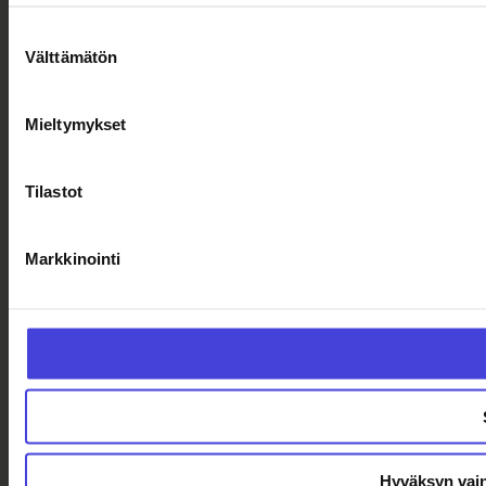
Suostumuksen
Välttämätön
valinta
Mieltymykset
Tilastot
Markkinointi
Hyväksyn vain