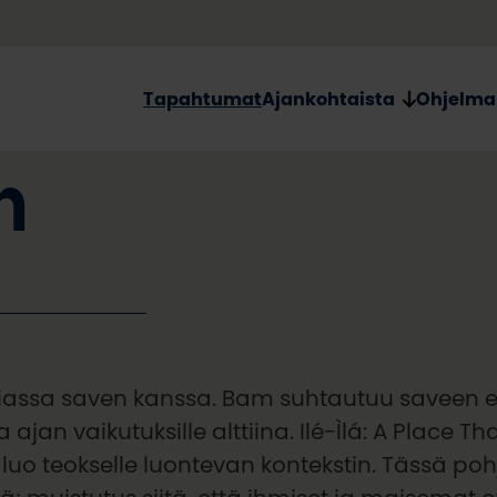
Tapahtumat
Ajankohtaista
Ohjelma
m
iassa saven kanssa. Bam suhtautuu saveen 
an vaikutuksille alttiina. Ilé-Ìlá: A Place Th
 luo teokselle luontevan kontekstin. Tässä p