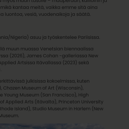
va myös maan tasolle – maaperään, kallioihin ja
, mikä kantaa meitä, vaikka emme sitä aina
luontoa, vesiä, vuodenaikoja ja säätä.
nnia/Nigeria) asuu ja työskentelee Pariisissa.
sillä muun muassa Venetsian biennaalissa
ryssa (2026), James Cohan -galleriassa New
pplied Artsissa Itävallassa (2023) sekä
.
kittävissä julkisissa kokoelmissa, kuten
, Chazen Museum of Art (Wisconsin),
de Young Museum (San Francisco), High
Applied Arts (Itävalta), Princeton University
hode Island), Studio Museum in Harlem (New
t Museum.