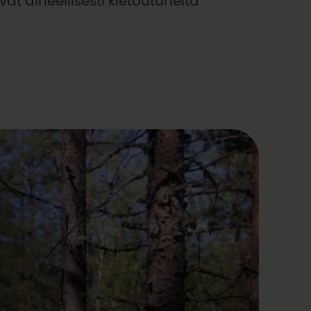
at aineellisesti kietoutuneita