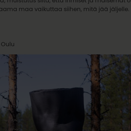
ä; muistutus siitä, että ihmiset ja maisemat ov
aama maa vaikuttaa siihen, mitä jää jäljelle.
 Oulu