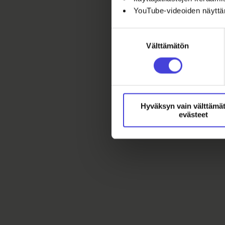
YouTube-videoiden näytt
Suostumuksen
Välttämätön
valinta
Hyväksyn vain välttämä
evästeet