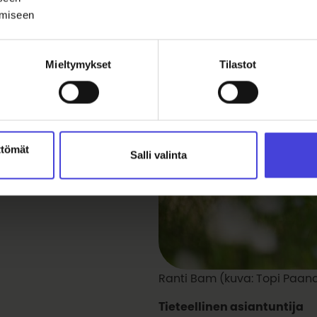
ämiseen
Mieltymykset
Tilastot
ttömät
Salli valinta
Ranti Bam (kuva: Topi Paan
Tieteellinen asiantuntija