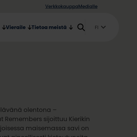
Verkkokauppa
Medialle
Vieraile
Tietoa meistä
FI
Suomi
English
Svenska
elävänä olentona –
at Remembers sijoittuu Kierikin
ohjoisessa maisemassa savi on