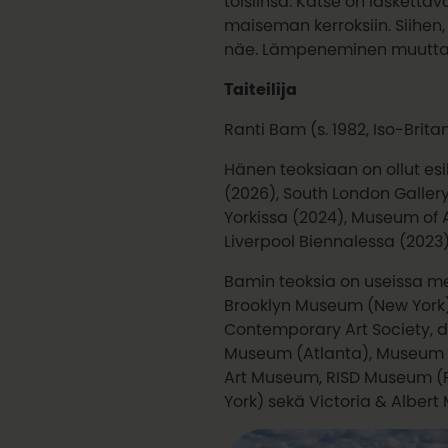
toisiinsa. Katse on lasketta
maiseman kerroksiin. Siihen
näe. Lämpeneminen muuttaa 
Taiteilija
Ranti Bam (s. 1982, Iso-Brita
Hänen teoksiaan on ollut e
(2026), South London Galle
Yorkissa (2024), Museum of A
Liverpool Biennalessa (2023)
Bamin teoksia on useissa mer
Brooklyn Museum (New York)
Contemporary Art Society, 
Museum (Atlanta), Museum of 
Art Museum, RISD Museum (R
York) sekä Victoria & Alber