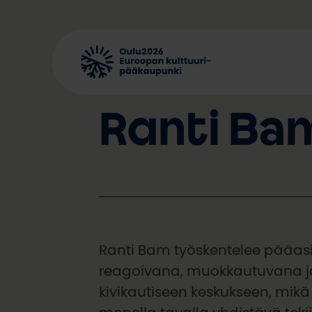
Siirry
sisältöön
Ranti Ba
Ranti Bam työskentelee pääas
reagoivana, muokkautuvana ja aj
kivikautiseen keskukseen, mikä