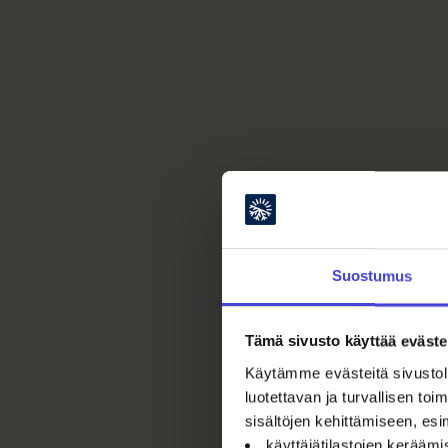
Suostumus
Tämä sivusto käyttää eväste
Käytämme evästeitä sivustoll
luotettavan ja turvallisen t
sisältöjen kehittämiseen, esi
käyttäjätilastojen kerääm