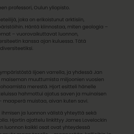
en professori, Oulun yliopisto.
eilijä, joka on erikoistunut arktisiin,
mpäristöihin. Häntä kiinnostaa, miten geologia –
mat – vuorovaikuttavat luonnon,
rsiteetin kanssa ajan kuluessa. Tätä
versiteetiksi.
 ympäristöstä Iijoen varrella, ja yhdessä Jan
li maiseman muuttumista miljoonien vuosien
hoamista merestä. Hjort esitteli hänelle
steluissa hahmottui ajatus saven ja muinaisen
 maaperä muistaa, aivan kuten savi.
 ihmisen ja luonnon välistä yhteyttä sekä
olla. Hjortin ajattelu linkittyy James Lovelockin
n luonnon kaikki osat ovat yhteydessä