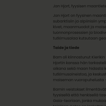
Jan Hjort, fyysisen maantiete
Jan Hjort on fyysinen maantiet
subarktisiin ja alpiinisiin y
kivet, maanmuodot ja maise
luonnonprosessien ja biodive
tutkimusalaa kutsutaan geodi
Taide ja tiede
Bam oli kiinnostunut Kierikin
Hjortin kanssa hän tarkaste
aikana sekä maan hidasta ko
tutkimusaineistoa, ja kesku
maiseman vuoropuhelusta –
Bamin veistokset ilmentävät
fyysisellä että henkisellä tas
Gaia-teoriaan, jonka mukaa