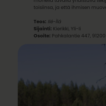
monella tavalla yhdistävä tekij
toisiinsa, ja että ihmisen muov
Teos:
Ilé-Ìlá
Sijainti:
Kierikki, Yli-Ii
Osoite:
Pahkalantie 447, 91200