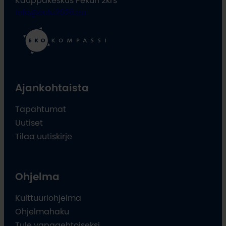
Kauppakeskus Pekuri 2krs
info@oulu2026.eu
Ajankohtaista
Tapahtumat
Uutiset
Tilaa uutiskirje
Ohjelma
Kulttuuriohjelma
Ohjelmahaku
Tule vapaaehtoiseksi