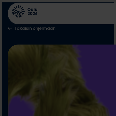
Siirry
sisältöön
Takaisin ohjelmaan