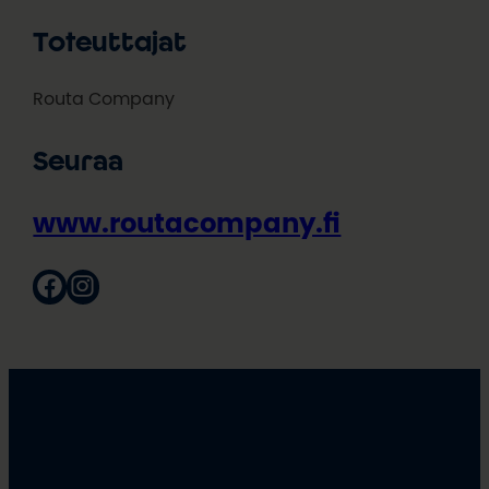
Toteuttajat
Routa Company
Seuraa
www.routacompany.fi
Facebook
Instagram