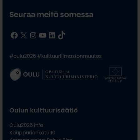
Seuraa meitä somessa
Facebook
X
Instagram
YouTube
LinkedIn
TikTok
#oulu2026 #kulttuuriilmastonmuutos
Oulun kulttuurisäätiö
Oulu2026 Info
Kauppurienkatu 10