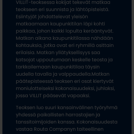
VILLIT-teoksessa kokijat tekevät matkaa
teokseen eri suunnista ja lähtöpisteistä.
Esiintyjät johdattelevat yleisön
matkaamaan kaupunkitilan läpi kohti
paikkaa, johon kaikki lopulta kerääntyvät.
Matkan aikana kaupunkitilassa nähdään
kohtauksia, jotka ovat eri ryhmillä osittain
erilaisia. Matkan yllätyksellisyys saa
katsojat uppoutumaan keskelle teosta ja
tarkkailemaan kaupunkitilaa täysin
uudella tavalla ja valppaudella.Matkan
päätepisteessä teoksen eri osat kiertyvät
moniulotteiseksi kokonaisuudeksi, juhlaksi,
jossa VILLIT pääsevät vapaaksi.
Teoksen luo suuri kansainvälinen työryhmä
yhdessä paikallisten harrastajien ja
tanssitoimijoiden kanssa. Kokonaisuudesta
vastaa Routa Companyn taiteellinen