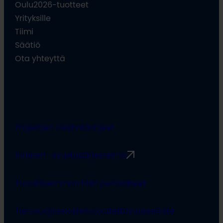
Oulu2026-tuotteet
Yrityksille
Tiimi
Säätiö
Ota yhteyttä
Projektien viestintäohjeet
Rimbert-avustusjärjestelmä
Turvallisemman tilan periaatteet
Tietosuojaseloste
Saavutettavuusseloste