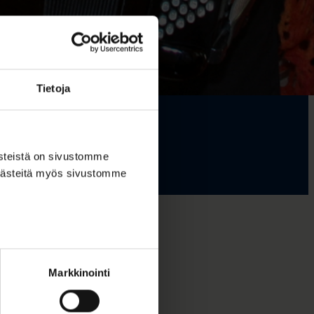
Tietoja
ästeistä on sivustomme
 evästeitä myös sivustomme
 kulttuuri-
Markkinointi
ta