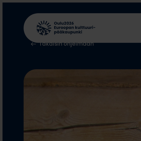
Siirry
sisältöön
Takaisin ohjelmaan