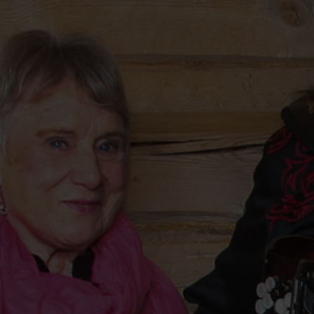
Musiikkia, runoja j
Tornionjokilaaksost
Tuomo Ylitalo, Runo
Tule mukaan matkall
revontulten loistett
suvantojen, metsien
äärelle. Kulje hetk
kummallakin puolell