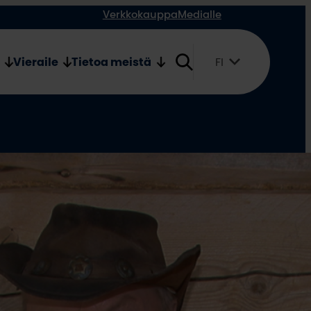
Verkkokauppa
Medialle
Vieraile
Tietoa meistä
FI
Suomi
English
Svenska
ntultenti