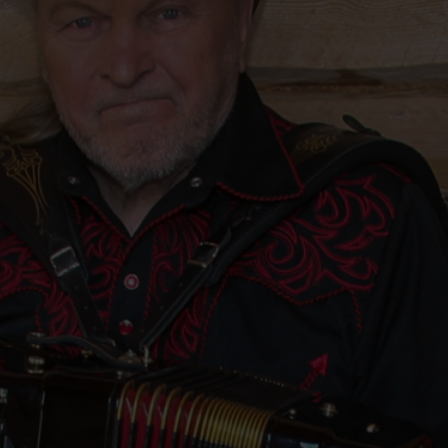
a kuvia Revontultentien 21 varrelta,
a. Laulu: Tarja Ylitalo, Harmonikka:
t: Riitta Tirri, Kuvat: Veikko Hamara
e Tornionjokilaakson kuohuihin. Koe
a ja koskien kohinaa. Hiljenny
 ja tunturien koskettavan hiljaisuuden
inen Meänmaan ihmisten rinnalla rajan
a.