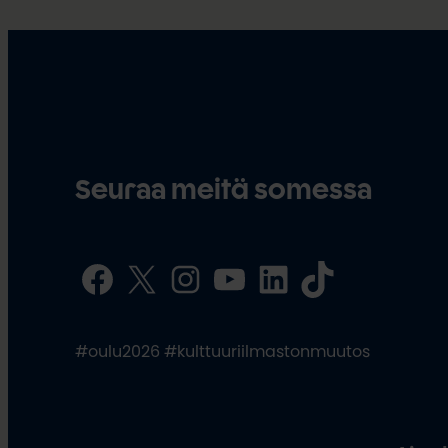
Seuraa meitä somessa
Facebook
X
Instagram
YouTube
LinkedIn
TikTok
#oulu2026 #kulttuuriilmastonmuutos