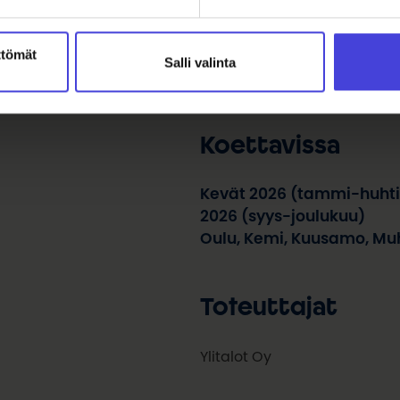
Esityksessä käsitellään ilm
esimerkiksi lohen vähenemi
ttömät
merkitystä paikallisille ja myö
Salli valinta
tuodaan näkyväksi.
Koettavissa
Kevät 2026 (tammi-huhtik
2026 (syys-joulukuu)
Oulu, Kemi, Kuusamo, Muh
Toteuttajat
Ylitalot Oy