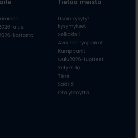
aile
Tietoa meistä
uminen
Usein kysytyt
kysymykset
2026-alue
Selkokieli
2026-kartasto
Avoimet työpaikat
Kumppanit
Oulu2026-tuotteet
Yrityksille
Tiimi
Säätiö
Ota yhteyttä