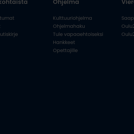
kohtaista
Ohjelma
Vier
tumat
Kulttuuriohjelma
Saap
t
Ohjelmahaku
Oulu
utiskirje
Tule vapaaehtoiseksi
Oulu
Hankkeet
Opettajille