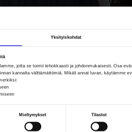
Yksityiskohdat
i Esitys: Revontultentie 21
itä
amme, jotta se toimii tehokkaasti ja johdonmukaisesti. Osa ev
oiminnan kannalta välttämättömiä. Mikäli annat luvan, käytämme
merkiksi:
iseen
ämiseen
Näin toteutamme
Mieltymykset
Tilastot
ilmastonmuutos