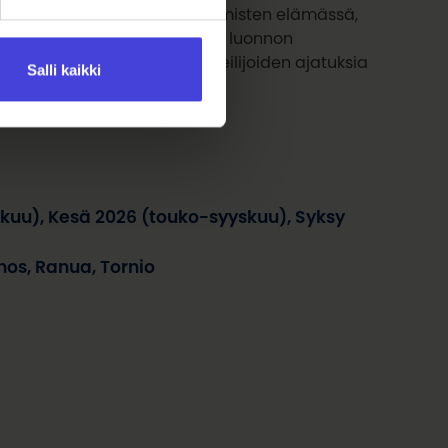
astonmuutosta paikallisten ihmisten elämässä,
stä Tornionjoessa ja puhtaan luonnon
s turisteille. Paikallisten taiteilijoiden ajatuksia
Salli kaikki
uu), Kesä 2026 (touko-syyskuu), Syksy
os, Ranua, Tornio