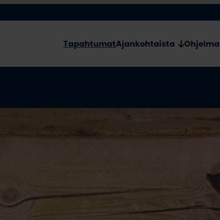
Tapahtumat
Ajankohtaista
Ohjelma
Revo
e 21