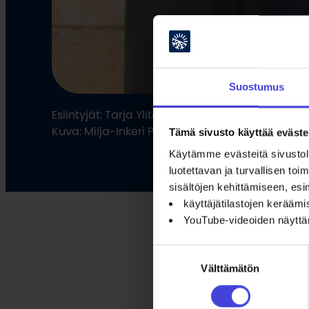
Suostumus
Esiintyjät: Tarja Ylitalo, Tuomo Ylitalo; Riitta Tirr
Kuva: Milja-Inkeri Puolakka
Tämä sivusto käyttää eväste
Käytämme evästeitä sivustoll
luotettavan ja turvallisen t
sisältöjen kehittämiseen, esi
käyttäjätilastojen kerääm
YouTube-videoiden näytt
Suostumuksen
Välttämätön
valinta