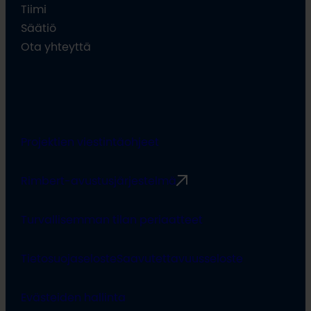
Tiimi
Säätiö
Ota yhteyttä
Projektien viestintäohjeet
Rimbert-avustusjärjestelmä
Turvallisemman tilan periaatteet
Tietosuojaseloste
Saavutettavuusseloste
Evästeiden hallinta