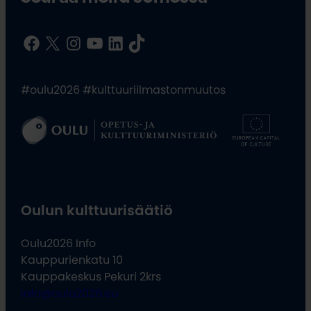
Facebook
X
Instagram
YouTube
LinkedIn
TikTok
#oulu2026 #kulttuuriilmastonmuutos
Oulun kulttuurisäätiö
Oulu2026 Info
Kauppurienkatu 10
Kauppakeskus Pekuri 2krs
info@oulu2026.eu