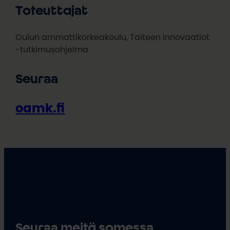
Toteuttajat
Oulun ammattikorkeakoulu, Taiteen innovaatiot
-tutkimusohjelma
Seuraa
oamk.fi
Seuraa meitä somessa