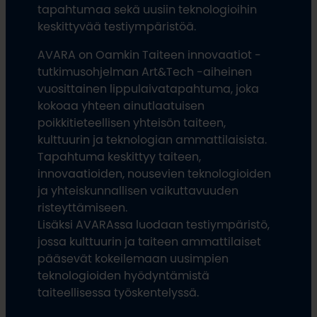
tapahtumaa sekä uusiin teknologioihin
keskittyvää testiympäristöä.
AVARA on Oamkin Taiteen innovaatiot -
tutkimusohjelman Art&Tech -aiheinen
vuosittainen lippulaivatapahtuma, joka
kokoaa yhteen ainutlaatuisen
poikkitieteellisen yhteisön taiteen,
kulttuurin ja teknologian ammattilaisista.
Tapahtuma keskittyy taiteen,
innovaatioiden, nousevien teknologioiden
ja yhteiskunnallisen vaikuttavuuden
risteyttämiseen.
Lisäksi AVARAssa luodaan testiympäristö,
jossa kulttuurin ja taiteen ammattilaiset
pääsevät kokeilemaan uusimpien
teknologioiden hyödyntämistä
taiteellisessa työskentelyssä.