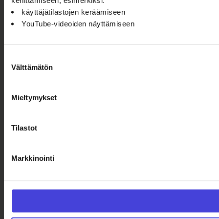
kehittämiseen, esimerkiksi:
käyttäjätilastojen keräämiseen
YouTube-videoiden näyttämiseen
Suostumuksen
Välttämätön
valinta
Mieltymykset
Tilastot
Markkinointi