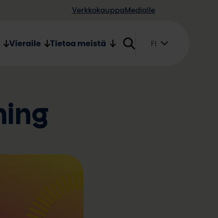
Verkkokauppa
Medialle
Vieraile
Tietoa meistä
FI
Suomi
English
Svenska
hing