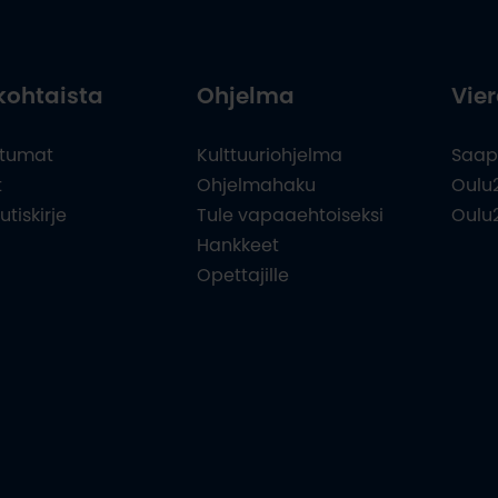
kohtaista
Ohjelma
Vier
tumat
Kulttuuriohjelma
Saap
t
Ohjelmahaku
Oulu
utiskirje
Tule vapaaehtoiseksi
Oulu
Hankkeet
Opettajille