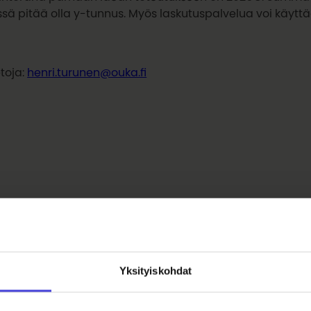
sä pitää olla y-tunnus. Myös laskutuspalvelua voi käyttä
etoja:
henri.turunen@ouka.fi
Yksityiskohdat