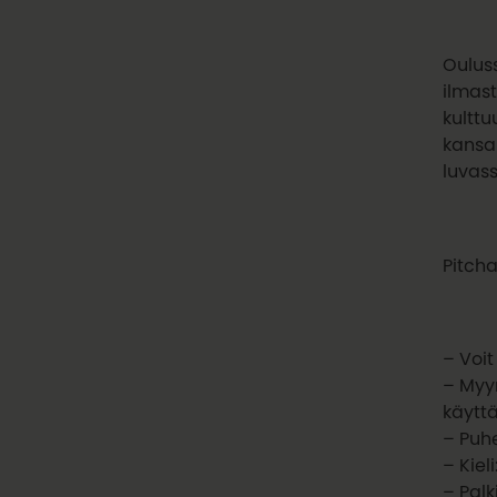
Oulus
ilmas
kulttu
kansa
luvass
Pitch
– Voit
– Myyn
käyttä
– Puh
– Kieli
– Pal