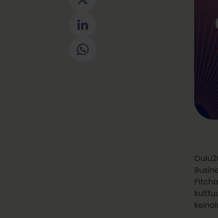
X
LinkedIn
WhatsApp
Oulu2
Busine
Pitcha
kultt
keino