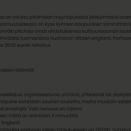
sa on totuttu pitämään myyntipuheita jääkylmästä avann
tonmuutoksessa on kyse kylmien kaupunkien lämmittämise
uriväki pitchaa omat ehdotuksensa kulttuurisaunan laute
invälistä tuomaristoa huomioon ottaen englanti. Parhaa
a 2026 euron rahoitus.
auksen säännöt
 osallistua organisaationa, yhtiönä, yhteisönä tai yksityi
tipuhe esitetään saunan lauteilta, mutta muutoin esitelt
ä avustajia. Vain luovuus on rajana.
een mitta on enintään 3 minuuttia
: Englanti
kintoraha parhaan idean toteutukseen on 2026€. Summa t