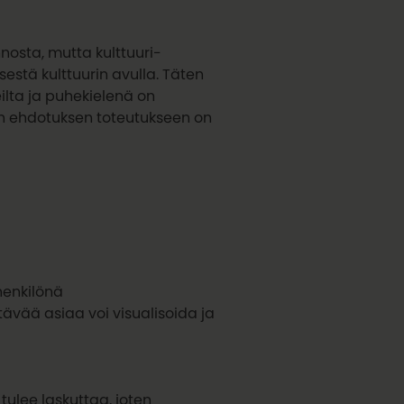
osta, mutta kulttuuri-
stä kulttuurin avulla. Täten
ilta ja puhekielenä on
n ehdotuksen toteutukseen on
shenkilönä
ävää asiaa voi visualisoida ja
ulee laskuttaa, joten