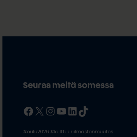
Seuraa meitä somessa
Facebook
X
Instagram
YouTube
LinkedIn
TikTok
#oulu2026 #kulttuuriilmastonmuutos