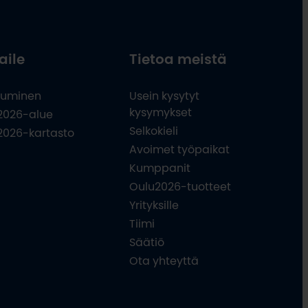
aile
Tietoa meistä
uminen
Usein kysytyt
kysymykset
2026-alue
Selkokieli
2026-kartasto
Avoimet työpaikat
Kumppanit
Oulu2026-tuotteet
Yrityksille
Tiimi
Säätiö
Ota yhteyttä