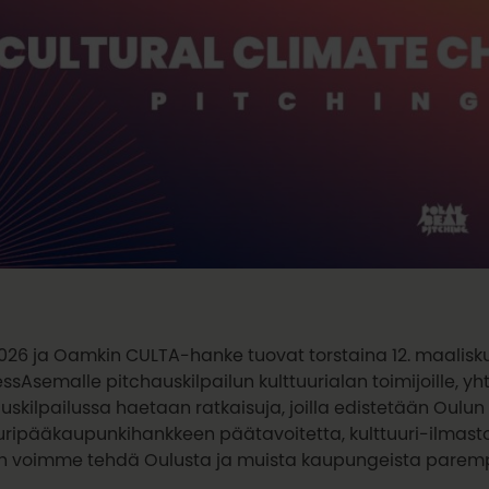
026 ja Oamkin CULTA-hanke tuovat torstaina 12. maaliskuu
ssAsemalle pitchauskilpailun kulttuurialan toimijoille, yhteis
uskilpailussa haetaan ratkaisuja, joilla edistetään Oulun
uuripääkaupunkihankkeen päätavoitetta, kulttuuri-ilmast
in voimme tehdä Oulusta ja muista kaupungeista paremp