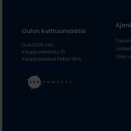
Ajan
Oulun kulttuurisäätiö
Tapah
Oulu2026 Info
Uutise
Kauppurienkatu 10
Tilaa u
Kauppakeskus Pekuri 2krs
info@oulu2026.eu