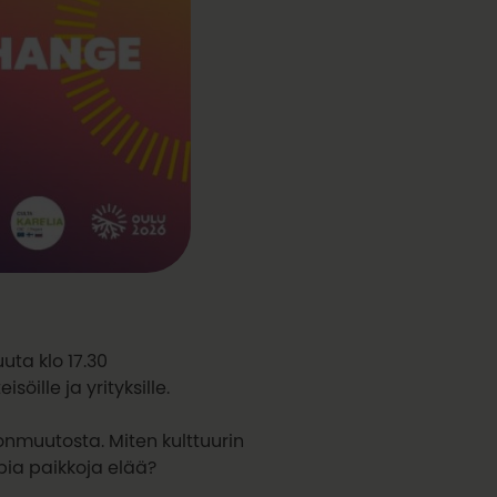
ta klo 17.30
öille ja yrityksille.
onmuutosta. Miten kulttuurin
ia paikkoja elää?