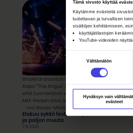
Tämä sivusto käyttää eväste
Käytämme evästeitä sivustoll
luotettavan ja turvallisen t
sisältöjen kehittämiseen, esi
käyttäjätilastojen kerääm
YouTube-videoiden näytt
Suostumuksen
Välttämätön
valinta
Ilmakitaransoiton hallitseva maailmanmestari
Aapo "The Angus" Rautio hurmasi sekä katsoja
että tuomariston viime vuonna. Elokuussa 2026
Hyväksyn vain välttämä
MM-kisojen lava on suurempi kuin koskaan.
evästeet
Kuva: Roosa-Maria Kauppi
Elokuu sykkii festivaaleja, teatteria, urheil
ja paljon muuta
7.8.2026