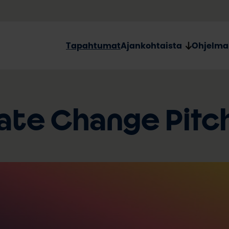
Tapahtumat
Ajankohtaista
Ohjelma
mate Change Pitc