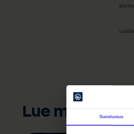
käytös
Lisäti
Lue myös
Suostumus